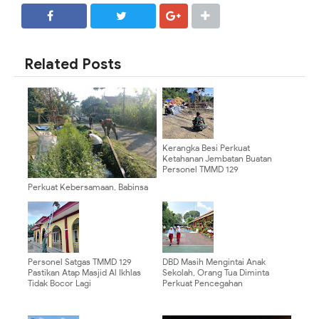
SHARE
SHARE
Related Posts
Kerangka Besi Perkuat
Ketahanan Jembatan Buatan
Personel TMMD 129
Perkuat Kebersamaan, Babinsa
Kalipenggung Bersama Warga
Bersihkan Lingkungan Jalan
Dusun
Personel Satgas TMMD 129
DBD Masih Mengintai Anak
Pastikan Atap Masjid Al Ikhlas
Sekolah, Orang Tua Diminta
Tidak Bocor Lagi
Perkuat Pencegahan