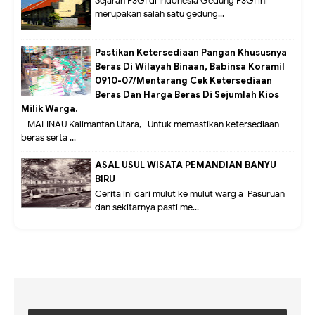
Sejarah P3GI di Indonesia Gedung P3GI ini
merupakan salah satu gedung...
Pastikan Ketersediaan Pangan Khususnya
Beras Di Wilayah Binaan, Babinsa Koramil
0910-07/Mentarang Cek Ketersediaan
Beras Dan Harga Beras Di Sejumlah Kios
Milik Warga.
MALINAU Kalimantan Utara,- Untuk memastikan ketersediaan
beras serta ...
ASAL USUL WISATA PEMANDIAN BANYU
BIRU
Cerita ini dari mulut ke mulut warg a Pasuruan
dan sekitarnya pasti me...