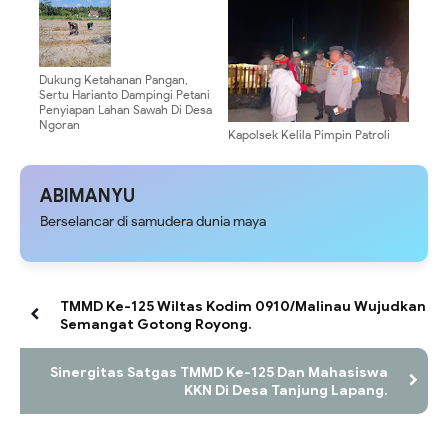
Dukung Ketahanan Pangan,
Sertu Harianto Dampingi Petani
Penyiapan Lahan Sawah Di Desa
Ngoran
Kapolsek Kelila Pimpin Patroli
Malam, Ajak Warga Jaga
Kondusivitas Kamtibmas
ABIMANYU
Berselancar di samudera dunia maya
TMMD Ke-125 Wiltas Kodim 0910/Malinau Wujudkan
Semangat Gotong Royong.
Sinergitas Satgas TMMD Ke-125 Dan Mahasiswa
KKN Di Desa Tanjung Lapang.