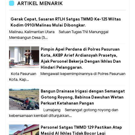
ARTIKEL MENARIK
Gerak Cepat, Sasaran RTLH Satgas TMMD Ke-125 Wiltas
Kodim 0910/Malinau Mulai Dibongkar.
Malinau, Kalimantan Utara – Satuan Tugas TNI Manunggal
Membangun Desa (S...
Pimpin Apel Perdana di Polres Pasuruan
Kota, AKBP Arief Ardiansyah Prasetya,
Ajak Personel Bekerja Dengan Ikhlas Dan
Hindari Pelanggaran.
Kota Pasuruan – Mengawali kepemimpinannya di Polres Pasuruan
Kota, Kap...
Bangun Drainase Irigasi dengan Semangat
Gotong Royong, Babinsa Dawuhan Wetan
Perkuat Ketahanan Pangan
Lumajang – Semangat gotong royong dan
kebersamaan kembali ditunjukkan...
Personel Satgas TMMD 129 Pastikan Atap
Masjid Al Ikhlas Tidak Bocor Lagi