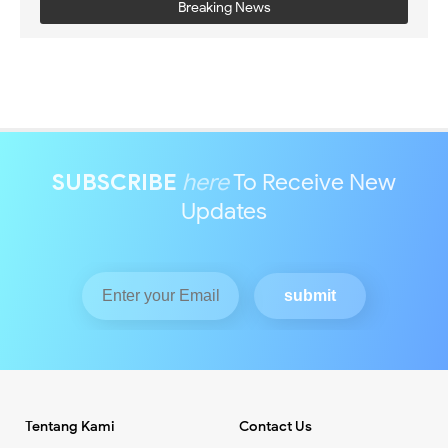
Breaking News
SUBSCRIBE
here
To Receive New
Updates
Tentang Kami
Contact Us