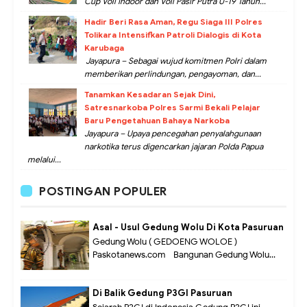
Cup Voli Indoor dan Voli Pasir Putra U-19 Tahun...
Hadir Beri Rasa Aman, Regu Siaga III Polres
Tolikara Intensifkan Patroli Dialogis di Kota
Karubaga
Jayapura – Sebagai wujud komitmen Polri dalam
memberikan perlindungan, pengayoman, dan...
Tanamkan Kesadaran Sejak Dini,
Satresnarkoba Polres Sarmi Bekali Pelajar
Baru Pengetahuan Bahaya Narkoba
Jayapura – Upaya pencegahan penyalahgunaan
narkotika terus digencarkan jajaran Polda Papua
melalui...
POSTINGAN POPULER
Asal - Usul Gedung Wolu Di Kota Pasuruan
Gedung Wolu ( GEDOENG WOLOE )
Paskotanews.com - Bangunan Gedung Wolu...
Di Balik Gedung P3GI Pasuruan