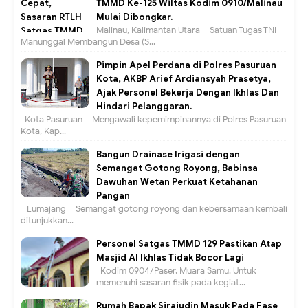
TMMD Ke-125 Wiltas Kodim 0910/Malinau
Mulai Dibongkar.
Malinau, Kalimantan Utara – Satuan Tugas TNI
Manunggal Membangun Desa (S...
Pimpin Apel Perdana di Polres Pasuruan
Kota, AKBP Arief Ardiansyah Prasetya,
Ajak Personel Bekerja Dengan Ikhlas Dan
Hindari Pelanggaran.
Kota Pasuruan – Mengawali kepemimpinannya di Polres Pasuruan
Kota, Kap...
Bangun Drainase Irigasi dengan
Semangat Gotong Royong, Babinsa
Dawuhan Wetan Perkuat Ketahanan
Pangan
Lumajang – Semangat gotong royong dan kebersamaan kembali
ditunjukkan...
Personel Satgas TMMD 129 Pastikan Atap
Masjid Al Ikhlas Tidak Bocor Lagi
Kodim 0904/Paser, Muara Samu. Untuk
memenuhi sasaran fisik pada kegiat...
Rumah Bapak Sirajudin Masuk Pada Fase