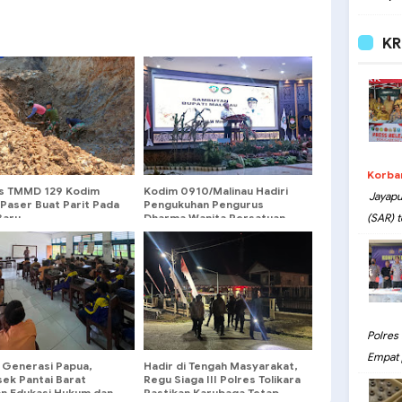
KR
Korba
s TMMD 129 Kodim
Kodim 0910/Malinau Hadiri
Jayapu
Paser Buat Parit Pada
Pengukuhan Pengurus
Baru
Dharma Wanita Persatuan
(SAR) t
Kabupaten Malinau
Polres
Empat 
i Generasi Papua,
Hadir di Tengah Masyarakat,
sek Pantai Barat
Regu Siaga III Polres Tolikara
an Edukasi Hukum dan
Pastikan Karubaga Tetap