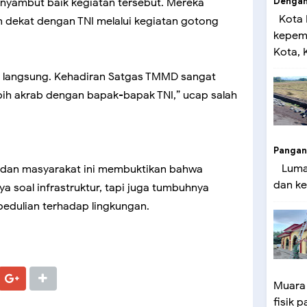
Dengan 
yambut baik kegiatan tersebut. Mereka
Kota 
 dekat dengan TNI melalui kegiatan gotong
kepemi
Kota, K
bat langsung. Kehadiran Satgas TMMD sangat
ih akrab dengan bapak-bapak TNI,” ucap salah
Pangan
Lumaj
 dan masyarakat ini membuktikan bahwa
dan ke
 soal infrastruktur, tapi juga tumbuhnya
dulian terhadap lingkungan.
Muara
fisik p