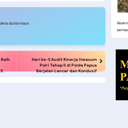
gahan Narkoba
Aman
udera dunia maya
Reskri
berhasil
 Raih
Hari ke-5 Audit Kinerja Itwasum
Polri Tahap II di Polda Papua
25
Berjalan Lancar dan Kondusif