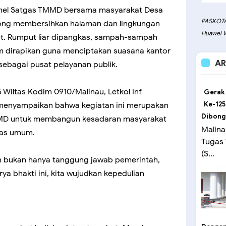
onel Satgas TMMD bersama masyarakat Desa
PASKOTA
ong membersihkan halaman dan lingkungan
Huawei W
t. Rumput liar dipangkas, sampah-sampah
mum dirapikan guna menciptakan suasana kantor
AR
sebagai pusat pelayanan publik.
iltas Kodim 0910/Malinau, Letkol Inf
Gerak
Ke-125
, menyampaikan bahwa kegiatan ini merupakan
Dibong
TMMD untuk membangun kesadaran masyarakat
Malina
tas umum.
Tugas
(S...
n bukan hanya tanggung jawab pemerintah,
rya bhakti ini, kita wujudkan kepedulian