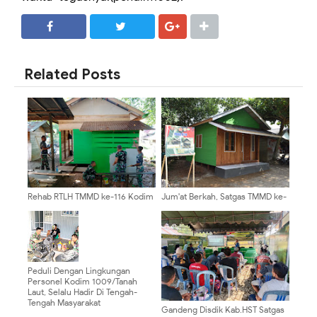
SHARE
SHARE
Related Posts
Rehab RTLH TMMD ke-116 Kodim
Jum'at Berkah, Satgas TMMD ke-
1002/HST Masuk Tahap
116 Kodim 1002/HST Rapungkan
Pengecetan
RTLH Seratus Persen
Peduli Dengan Lingkungan
Personel Kodim 1009/Tanah
Laut, Selalu Hadir Di Tengah-
Tengah Masyarakat
Gandeng Disdik Kab.HST Satgas