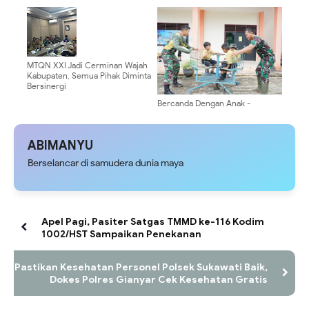
TMMD ke-116 Kodim 1002/HST
Gelar Penyuluhan Pendidikan
MTQN XXI Jadi Cerminan Wajah
Kabupaten, Semua Pihak Diminta
Bersinergi
Bercanda Dengan Anak -
Anak,Cara Satgas TMMD Obati
Rindu Dengan Keluarga.
ABIMANYU
Berselancar di samudera dunia maya
Apel Pagi, Pasiter Satgas TMMD ke-116 Kodim
1002/HST Sampaikan Penekanan
Pastikan Kesehatan Personel Polsek Sukawati Baik,
Dokes Polres Gianyar Cek Kesehatan Gratis