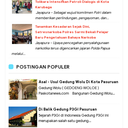
Tolikara Intensifkan Patroli Dialogis di Kota
Karubaga
Jayapura – Sebagai wujud komitmen Polri dalam
memberikan perlindungan, pengayoman, dan...
Tanamkan Kesadaran Sejak Dini,
Satresnarkoba Polres Sarmi Bekali Pelajar
Baru Pengetahuan Bahaya Narkoba
Jayapura – Upaya pencegahan penyalahgunaan
narkotika terus digencarkan jajaran Polda Papua
melalui...
POSTINGAN POPULER
Asal - Usul Gedung Wolu Di Kota Pasuruan
Gedung Wolu ( GEDOENG WOLOE )
Paskotanews.com - Bangunan Gedung Wolu...
Di Balik Gedung P3GI Pasuruan
Sejarah P3GI di Indonesia Gedung P3GI ini
merupakan salah satu gedung...