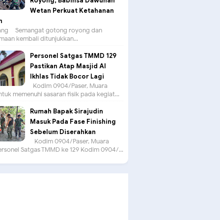
Royong, Babinsa Dawuhan
Wetan Perkuat Ketahanan
n
g – Semangat gotong royong dan
aan kembali ditunjukkan...
Personel Satgas TMMD 129
Pastikan Atap Masjid Al
Ikhlas Tidak Bocor Lagi
Kodim 0904/Paser, Muara
tuk memenuhi sasaran fisik pada kegiat...
Rumah Bapak Sirajudin
Masuk Pada Fase Finishing
Sebelum Diserahkan
Kodim 0904/Paser, Muara
ersonel Satgas TMMD ke 129 Kodim 0904/...