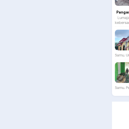
Panga
Lumajan
kebersam
Samu. Un
Samu. P