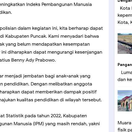
Dengan 
 meningkatkan Indeks Pembangunan Manusia
Kota 
dikan.
kepemi
Kota, K
lisian dalam kegiatan ini, kita berharap dapat
di Kabupaten Puncak. Kami menyadari bahwa
nak yang belum mendapatkan kesempatan
r ini diharapkan dapat mengurangi kesenjangan
natius Benny Ady Prabowo.
Pangan
Lumaj
ar menjadi jembatan bagi anak-anak yang
dan ke
 pendidikan. Dengan melibatkan anggota
diharapkan dapat memberikan dampak positif
jukan kualitas pendidikan di wilayah tersebut.
at Statistik pada tahun 2022, Kabupaten
Muara
gunan Manusia (IPM) yang masih rendah, yakni
fisik p