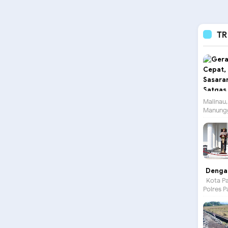
TR
Malinau,
Manungg
Dengan
Kota Pa
Polres P