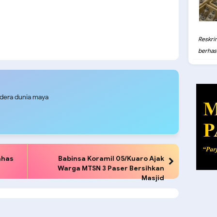
Reskri
berhasil
udera dunia maya
ahas
Babinsa Koramil 05/Kuaro Ajak
Warga MTSN 3 Paser Bersihkan
Masjid