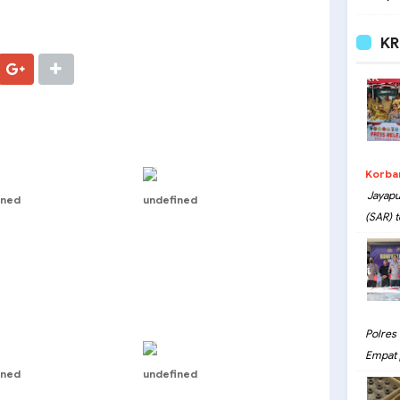
KR
Korba
Jayapu
ined
undefined
(SAR) t
Polres
Empat 
ined
undefined