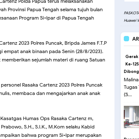
Cartenz Polda Papua terus melaksanakan
layah Provinsi Papua Tengah selama tujuh bulan
PASKOTA
laksanaan Program Si-Ipar di Papua Tengah
Huawei W
AR
Cartenz 2023 Polres Puncak, Bripda James F.T.P
i empat anak binaan pada Senin (28/8/2023).
Gerak
memberikan sejumlah materi di ruang Satuan
Ke-125
Dibong
Malina
, personel Rasaka Cartenz 2023 Polres Puncak
Tugas
nulis, membaca dan mengajarkan anak anak
(S...
, Kasatgas Humas Ops Rasaka Cartenz m,
Prabowo, S.H., S.I.K., M.Kom selaku Kabid
ampaikan bahwa program Si-Ipar merupakan