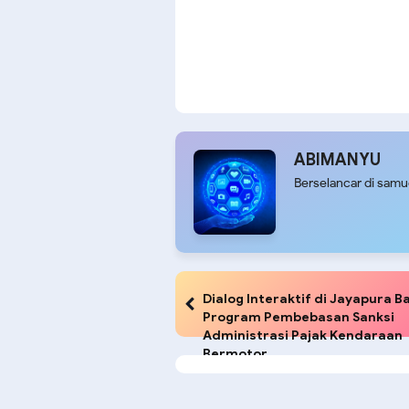
ABIMANYU
Berselancar di sam
Dialog Interaktif di Jayapura B
Program Pembebasan Sanksi
Administrasi Pajak Kendaraan
Bermotor