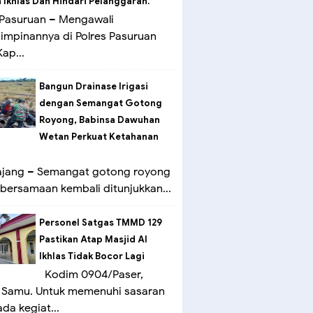
Ikhlas Dan Hindari Pelanggaran.
Pasuruan – Mengawali
mpinannya di Polres Pasuruan
ap...
Bangun Drainase Irigasi
dengan Semangat Gotong
Royong, Babinsa Dawuhan
Wetan Perkuat Ketahanan
ang – Semangat gotong royong
bersamaan kembali ditunjukkan...
Personel Satgas TMMD 129
Pastikan Atap Masjid Al
Ikhlas Tidak Bocor Lagi
Kodim 0904/Paser,
 Samu. Untuk memenuhi sasaran
ada kegiat...