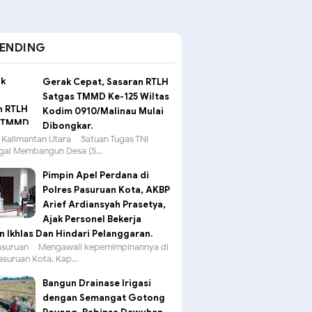
ENDING
Gerak Cepat, Sasaran RTLH
Satgas TMMD Ke-125 Wiltas
Kodim 0910/Malinau Mulai
Dibongkar.
 Kalimantan Utara – Satuan Tugas TNI
al Membangun Desa (S...
Pimpin Apel Perdana di
Polres Pasuruan Kota, AKBP
Arief Ardiansyah Prasetya,
Ajak Personel Bekerja
 Ikhlas Dan Hindari Pelanggaran.
suruan – Mengawali kepemimpinannya di
asuruan Kota, Kap...
Bangun Drainase Irigasi
dengan Semangat Gotong