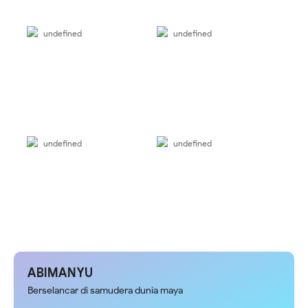
undefined
undefined
undefined
undefined
ABIMANYU
Berselancar di samudera dunia maya