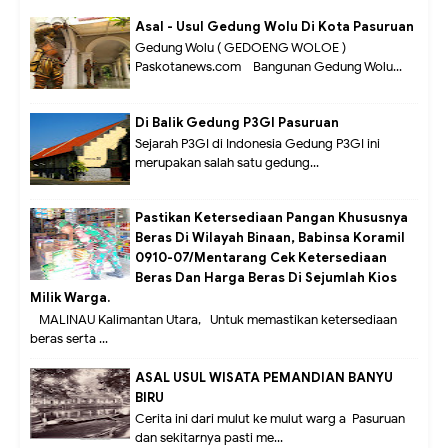
Asal - Usul Gedung Wolu Di Kota Pasuruan
Gedung Wolu ( GEDOENG WOLOE )
Paskotanews.com - Bangunan Gedung Wolu...
Di Balik Gedung P3GI Pasuruan
Sejarah P3GI di Indonesia Gedung P3GI ini
merupakan salah satu gedung...
Pastikan Ketersediaan Pangan Khususnya
Beras Di Wilayah Binaan, Babinsa Koramil
0910-07/Mentarang Cek Ketersediaan
Beras Dan Harga Beras Di Sejumlah Kios
Milik Warga.
MALINAU Kalimantan Utara,- Untuk memastikan ketersediaan
beras serta ...
ASAL USUL WISATA PEMANDIAN BANYU
BIRU
Cerita ini dari mulut ke mulut warg a Pasuruan
dan sekitarnya pasti me...