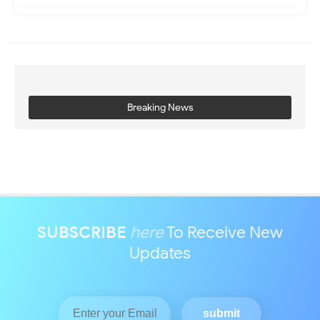
Breaking News
SUBSCRIBE
here
To Receive New
Updates