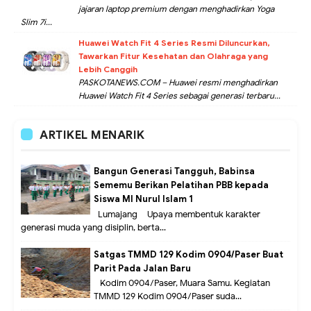
jajaran laptop premium dengan menghadirkan Yoga
Slim 7i...
Huawei Watch Fit 4 Series Resmi Diluncurkan,
Tawarkan Fitur Kesehatan dan Olahraga yang
Lebih Canggih
PASKOTANEWS.COM – Huawei resmi menghadirkan
Huawei Watch Fit 4 Series sebagai generasi terbaru...
ARTIKEL MENARIK
Bangun Generasi Tangguh, Babinsa
Sememu Berikan Pelatihan PBB kepada
Siswa MI Nurul Islam 1
Lumajang – Upaya membentuk karakter
generasi muda yang disiplin, berta...
Satgas TMMD 129 Kodim 0904/Paser Buat
Parit Pada Jalan Baru
Kodim 0904/Paser, Muara Samu. Kegiatan
TMMD 129 Kodim 0904/Paser suda...