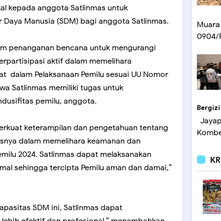
al kepada anggota Satlinmas untuk
 Daya Manusia (SDM) bagi anggota Satlinmas.
Muara
0904/P
alam penanganan bencana untuk mengurangi
erpartisipasi aktif dalam memelihara
bat dalam Pelaksanaan Pemilu sesuai UU Nomor
wa Satlinmas memiliki tugas untuk
usifitas pemilu, anggota.
Bergizi
Jayapu
rkuat keterampilan dan pengetahuan tentang
Kombes
gasnya dalam memelihara keamanan dan
emilu 2024. Satlinmas dapat melaksanakan
KR
mal sehingga tercipta Pemilu aman dan damai,”
pasitas SDM ini, Satlinmas dapat
ebih efektif dan profesional,” menambahkan.