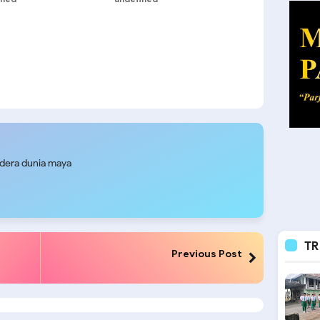
udera dunia maya
TR
Previous Post