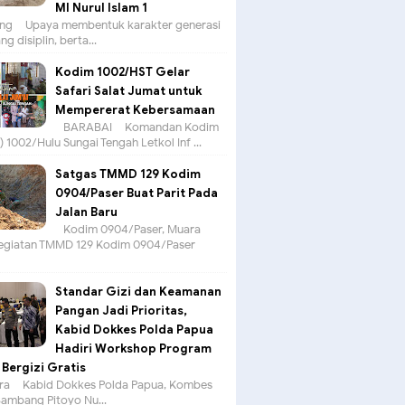
MI Nurul Islam 1
g – Upaya membentuk karakter generasi
g disiplin, berta...
Kodim 1002/HST Gelar
Safari Salat Jumat untuk
Mempererat Kebersamaan
BARABAI – Komandan Kodim
 1002/Hulu Sungai Tengah Letkol Inf ...
Satgas TMMD 129 Kodim
0904/Paser Buat Parit Pada
Jalan Baru
Kodim 0904/Paser, Muara
egiatan TMMD 129 Kodim 0904/Paser
Standar Gizi dan Keamanan
Pangan Jadi Prioritas,
Kabid Dokkes Polda Papua
Hadiri Workshop Program
Bergizi Gratis
a – Kabid Dokkes Polda Papua, Kombes
 Bambang Pitoyo Nu...