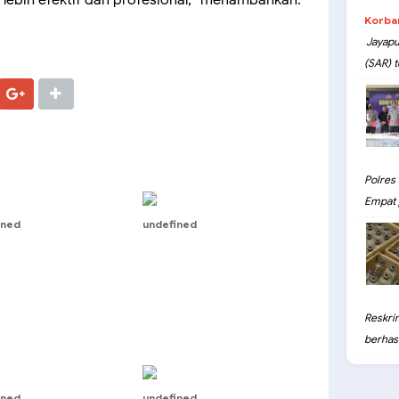
Korba
Jayapu
(SAR) t
Polres
Empat 
ined
undefined
Reskri
berhasil
ined
undefined