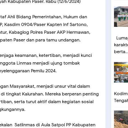
yah Kabupaten Paser. Rabu (12/6/2024)
Staf Ahli Bidang Pemerintahan, Hukum dan
AP, Kasdim 0904/Paser Kapten Inf Sartono,
ntur, Kabaglog Polres Paser AKP Hermawan,
Lumaj
bupaten Paser dan para tamu undangan.
karakt
berta..
menjaga keamanan, ketertiban, menjadi kunci
Anggota Linmas menjadi ujung tombak
yelenggaraan Pemilu 2024.
ngan Masyarakat, menjadi unsur vital dalam
Kodim 
i tingkat Kalurahan. Mereka berperan penting
Tengah 
ban, serta turut aktif dalam kegiatan sosial
ngkungannya.
alan Satlinmas di Aula Satpol PP Kabupaten