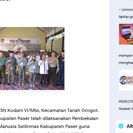
– Lenovo
laptop ga
memperku
menghadi
PASKOTA
Huawei W
SN Kodam VI/Mlw, Kecamatan Tanah Grogot.
bupaten Paser telah dilaksanakan Pembekalan
AR
Manusia Satlinmas Kabupaten Paser guna