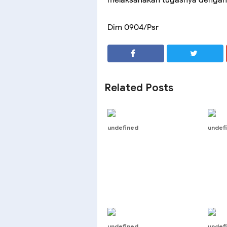
Dim 0904/Psr
SHARE
SHARE
Related Posts
undefined
undef
undefined
undef