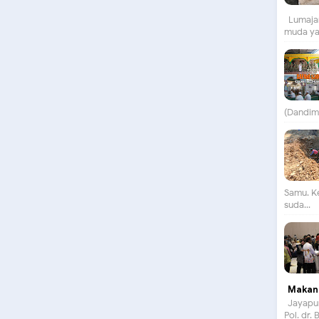
Lumajan
muda yan
(Dandim)
Samu. K
suda...
Makan 
Jayapur
Pol. dr.