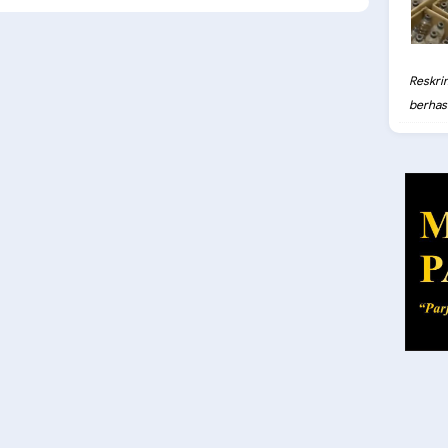
Reskri
berhasil