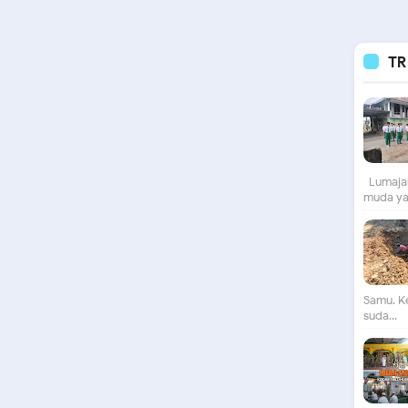
TR
Lumajan
muda yan
Samu. K
suda...