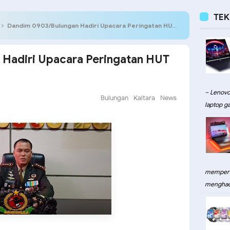
TE
Dandim 0903/Bulungan Hadiri Upacara Peringatan HUT Bhayangkara ke-78.
Hadiri Upacara Peringatan HUT
– Lenovo
Bulungan
Kaltara
News
laptop ga
memperku
menghadi