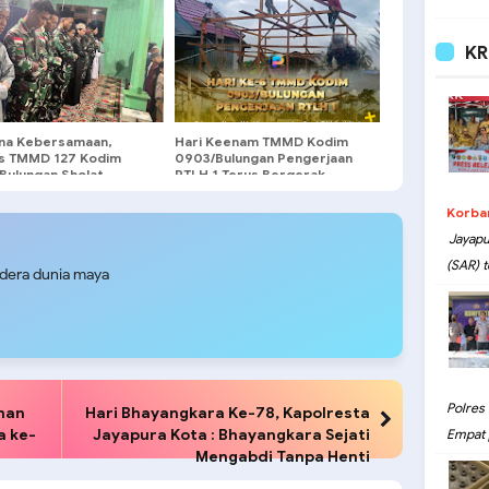
na Kakao Di Batolaga
 Desa Sajau,
atan Tanjung Palas
KR
na Kebersamaan,
Hari Keenam TMMD Kodim
s TMMD 127 Kodim
0903/Bulungan Pengerjaan
Bulungan Sholat
RTLH 1 Terus Bergerak
ih Berjamaah di Lubuk
Korba
Jayapu
(SAR) t
udera dunia maya
Polres
aman
Hari Bhayangkara Ke-78, Kapolresta
a ke-
Jayapura Kota : Bhayangkara Sejati
Empat 
Mengabdi Tanpa Henti