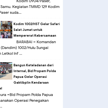
Kodim 0904/Paser,
 Samu. Kegiatan TMMD 129 Kodim
aser suda...
Kodim 1002/HST Gelar Safari
Salat Jumat untuk
Mempererat Kebersamaan
BARABAI – Komandan
(Dandim) 1002/Hulu Sungai
Letkol Inf ...
Bangun Keteladanan dari
Internal, Bid Propam Polda
Papua Gelar Operasi
Gaktibplin Kendaraan
el
ura –Bid Propam Polda Papua
sanakan Operasi Penegakan
..