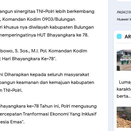
ngun sinergitas TNI-Polri lebih berkembang
PASKOTA
sa, Komandan Kodim 0903/Bulungan
Huawei W
i khusus nya diwilayah kabupaten Bulungan
 memperingatinya HUT Bhayangkara ke 78.
AR
Wibowo, S. Sos., M.I. Pol. Komandan Kodim
Hari Bhayangkara Ke-78".
ini Diharapkan kepada seluruh masyarakat
Lumaj
mbangun keamanan dan kemajuan kabupaten
karakt
TNI-Polri.
berta..
Bhayangkara ke-78 Tahun ini, Polri mengusung
Percepatan Tranformasi Ekonomi Yang Inklusif
esia Emas".