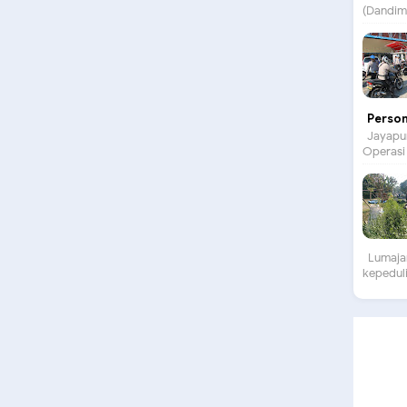
(Dandim)
Person
Jayapur
Operasi 
Lumajan
kepeduli