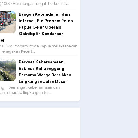
 1002/Hulu Sungai Tengah Letkol Inf ...
Bangun Keteladanan dari
Internal, Bid Propam Polda
Papua Gelar Operasi
Gaktibplin Kendaraan
el
a –Bid Propam Polda Papua melaksanakan
Penegakan Ketert...
Perkuat Kebersamaan,
Babinsa Kalipenggung
Bersama Warga Bersihkan
Lingkungan Jalan Dusun
g – Semangat kebersamaan dan
an terhadap lingkungan ter...