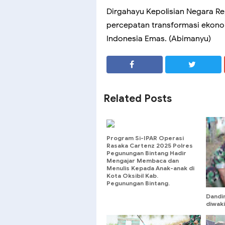
Dirgahayu Kepolisian Negara Rep
percepatan transformasi ekonom
Indonesia Emas. (Abimanyu)
SHARE
SHARE
Related Posts
Program Si-IPAR Operasi
Rasaka Cartenz 2025 Polres
Pegunungan Bintang Hadir
Mengajar Membaca dan
Menulis Kepada Anak-anak di
Kota Oksibil Kab.
Pegunungan Bintang.
Dandi
diwaki
0903/
Pardi 