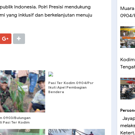
ublik Indonesia. Polri Presisi mendukung
Muara
i yang inklusif dan berkelanjutan menuju
0904/P
Kodim 
Tengah 
Pasi Ter Kodim 0904/Psr
Ikuti Apel Pembagian
Bendera
Person
m 0903/Bulungan
Jayap
li Pasi Ter Kodim
melak
Bulungan Mayor Inf
Mulyo Hadiri Tanam
Ketert.