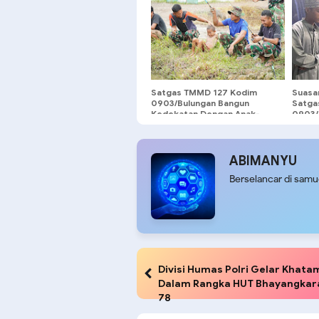
Perda
KM 53
Kecam
Timur
Satgas TMMD 127 Kodim
Suasa
0903/Bulungan Bangun
Satga
Kedekatan Dengan Anak-
0903/
anak di Lubuk Manis
Taraw
Manis
ABIMANYU
Berselancar di sam
Divisi Humas Polri Gelar Khat
Dalam Rangka HUT Bhayangkar
78