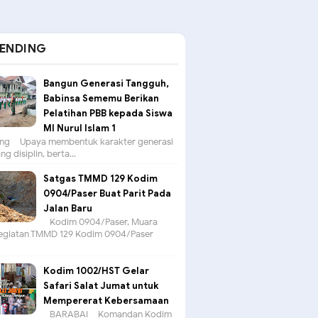
ENDING
Bangun Generasi Tangguh,
Babinsa Sememu Berikan
Pelatihan PBB kepada Siswa
MI Nurul Islam 1
g – Upaya membentuk karakter generasi
g disiplin, berta...
Satgas TMMD 129 Kodim
0904/Paser Buat Parit Pada
Jalan Baru
Kodim 0904/Paser, Muara
egiatan TMMD 129 Kodim 0904/Paser
Kodim 1002/HST Gelar
Safari Salat Jumat untuk
Mempererat Kebersamaan
BARABAI – Komandan Kodim