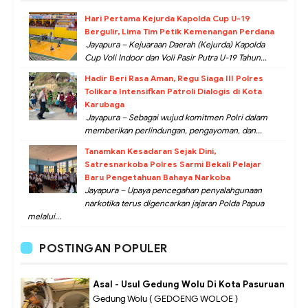
Hari Pertama Kejurda Kapolda Cup U-19
Bergulir, Lima Tim Petik Kemenangan Perdana
Jayapura – Kejuaraan Daerah (Kejurda) Kapolda
Cup Voli Indoor dan Voli Pasir Putra U-19 Tahun...
Hadir Beri Rasa Aman, Regu Siaga III Polres
Tolikara Intensifkan Patroli Dialogis di Kota
Karubaga
Jayapura – Sebagai wujud komitmen Polri dalam
memberikan perlindungan, pengayoman, dan...
Tanamkan Kesadaran Sejak Dini,
Satresnarkoba Polres Sarmi Bekali Pelajar
Baru Pengetahuan Bahaya Narkoba
Jayapura – Upaya pencegahan penyalahgunaan
narkotika terus digencarkan jajaran Polda Papua
melalui...
POSTINGAN POPULER
Asal - Usul Gedung Wolu Di Kota Pasuruan
Gedung Wolu ( GEDOENG WOLOE )