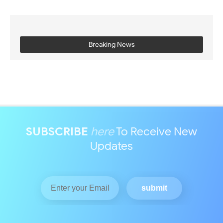
Breaking News
SUBSCRIBE
here
To Receive New
Updates