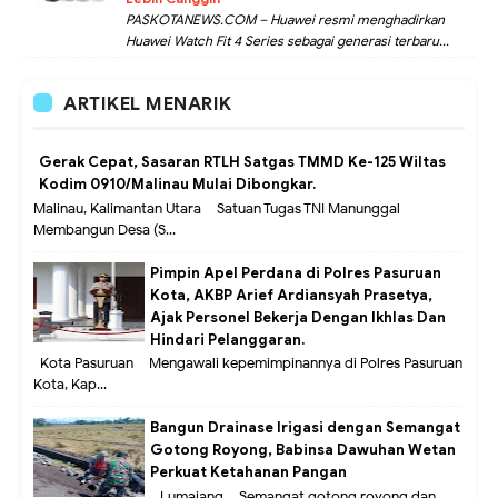
PASKOTANEWS.COM – Huawei resmi menghadirkan
Huawei Watch Fit 4 Series sebagai generasi terbaru...
ARTIKEL MENARIK
Gerak Cepat, Sasaran RTLH Satgas TMMD Ke-125 Wiltas
Kodim 0910/Malinau Mulai Dibongkar.
Malinau, Kalimantan Utara – Satuan Tugas TNI Manunggal
Membangun Desa (S...
Pimpin Apel Perdana di Polres Pasuruan
Kota, AKBP Arief Ardiansyah Prasetya,
Ajak Personel Bekerja Dengan Ikhlas Dan
Hindari Pelanggaran.
Kota Pasuruan – Mengawali kepemimpinannya di Polres Pasuruan
Kota, Kap...
Bangun Drainase Irigasi dengan Semangat
Gotong Royong, Babinsa Dawuhan Wetan
Perkuat Ketahanan Pangan
Lumajang – Semangat gotong royong dan