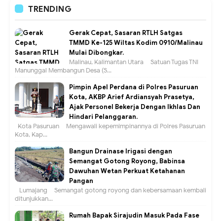
TRENDING
Gerak Cepat, Sasaran RTLH Satgas
TMMD Ke-125 Wiltas Kodim 0910/Malinau
Mulai Dibongkar.
Malinau, Kalimantan Utara – Satuan Tugas TNI
Manunggal Membangun Desa (S...
Pimpin Apel Perdana di Polres Pasuruan
Kota, AKBP Arief Ardiansyah Prasetya,
Ajak Personel Bekerja Dengan Ikhlas Dan
Hindari Pelanggaran.
Kota Pasuruan – Mengawali kepemimpinannya di Polres Pasuruan
Kota, Kap...
Bangun Drainase Irigasi dengan
Semangat Gotong Royong, Babinsa
Dawuhan Wetan Perkuat Ketahanan
Pangan
Lumajang – Semangat gotong royong dan kebersamaan kembali
ditunjukkan...
Rumah Bapak Sirajudin Masuk Pada Fase