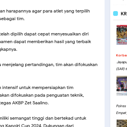
n harapannya agar para atlet yang terpilih
KR
sebagai tim.
telah dipilih dapat cepat menyesuaikan diri
namen dapat memberikan hasil yang terbaik
ngkapnya.
Korba
Jayapu
u menjelang pertandingan, tim akan difokuskan
(SAR) t
n intensif untuk mempersiapkan tim
akan difokuskan pada penguatan teknik,
tegas AKBP Zet Saalino.
Polres
Empat 
iliki semangat tinggi dan bertekad untuk
ang Kapolri Cup 2024. Dukungan dari