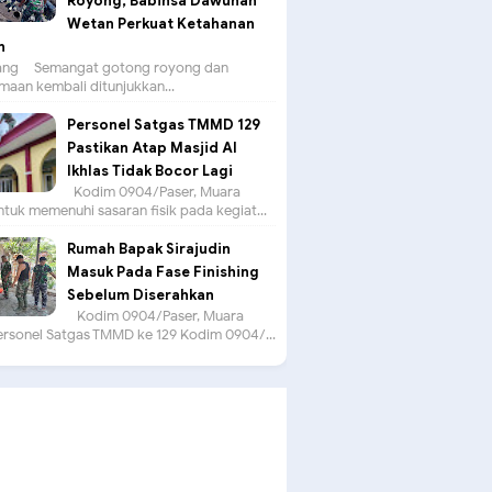
Royong, Babinsa Dawuhan
Wetan Perkuat Ketahanan
n
g – Semangat gotong royong dan
aan kembali ditunjukkan...
Personel Satgas TMMD 129
Pastikan Atap Masjid Al
Ikhlas Tidak Bocor Lagi
Kodim 0904/Paser, Muara
tuk memenuhi sasaran fisik pada kegiat...
Rumah Bapak Sirajudin
Masuk Pada Fase Finishing
Sebelum Diserahkan
Kodim 0904/Paser, Muara
ersonel Satgas TMMD ke 129 Kodim 0904/...