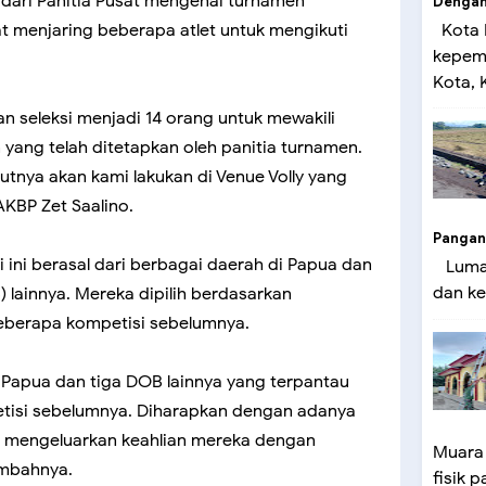
dari Panitia Pusat mengenai turnamen
Dengan 
Kota 
t menjaring beberapa atlet untuk mengikuti
kepemi
Kota, K
an seleksi menjadi 14 orang untuk mewakili
 yang telah ditetapkan oleh panitia turnamen.
jutnya akan kami lakukan di Venue Volly yang
AKBP Zet Saalino.
Pangan
i ini berasal dari berbagai daerah di Papua dan
Lumaj
dan ke
 lainnya. Mereka dipilih berdasarkan
berapa kompetisi sebelumnya.
i Papua dan tiga DOB lainnya yang terpantau
tisi sebelumnya. Diharapkan dengan adanya
ebih mengeluarkan keahlian mereka dengan
Muara
ambahnya.
fisik p