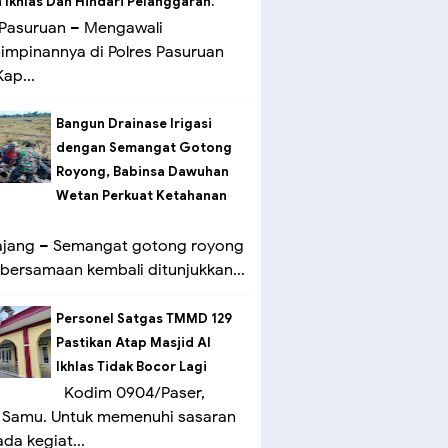
Ikhlas Dan Hindari Pelanggaran.
Pasuruan – Mengawali
mpinannya di Polres Pasuruan
ap...
Bangun Drainase Irigasi
dengan Semangat Gotong
Royong, Babinsa Dawuhan
Wetan Perkuat Ketahanan
ang – Semangat gotong royong
bersamaan kembali ditunjukkan...
Personel Satgas TMMD 129
Pastikan Atap Masjid Al
Ikhlas Tidak Bocor Lagi
Kodim 0904/Paser,
 Samu. Untuk memenuhi sasaran
ada kegiat...