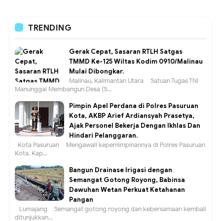
TRENDING
Gerak Cepat, Sasaran RTLH Satgas
TMMD Ke-125 Wiltas Kodim 0910/Malinau
Mulai Dibongkar.
Malinau, Kalimantan Utara – Satuan Tugas TNI
Manunggal Membangun Desa (S...
Pimpin Apel Perdana di Polres Pasuruan
Kota, AKBP Arief Ardiansyah Prasetya,
Ajak Personel Bekerja Dengan Ikhlas Dan
Hindari Pelanggaran.
Kota Pasuruan – Mengawali kepemimpinannya di Polres Pasuruan
Kota, Kap...
Bangun Drainase Irigasi dengan
Semangat Gotong Royong, Babinsa
Dawuhan Wetan Perkuat Ketahanan
Pangan
Lumajang – Semangat gotong royong dan kebersamaan kembali
ditunjukkan...