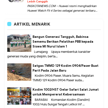
Lebih Canggih
PASKOTANEWS.COM – Huawei resmi menghadirkan
Huawei Watch Fit 4 Series sebagai generasi terbaru...
ARTIKEL MENARIK
Bangun Generasi Tangguh, Babinsa
Sememu Berikan Pelatihan PBB kepada
Siswa MI Nurul Islam 1
Lumajang – Upaya membentuk karakter
generasi muda yang disiplin, berta...
Satgas TMMD 129 Kodim 0904/Paser Buat
Parit Pada Jalan Baru
Kodim 0904/Paser, Muara Samu. Kegiatan
TMMD 129 Kodim 0904/Paser suda...
Kodim 1002/HST Gelar Safari Salat Jumat
untuk Mempererat Kebersamaan
BARABAI – Komandan Kodim (Dandim)
1002/Hulu Sungai Tengah Letkol Inf ...