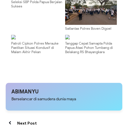
Seleksi SBP Polda Papua Berjalan
Sukses
Satlantas Polres Boven Digoel
Intensifkan Strong Point Siang,
Wujudkan Keamanan Pelajar saat
Jam Pulang Sekolah
Patroli Cipkon Polres Merauke
Tanggap Cepat Samapta Polda
Pastikan Situasi Kondusif di
Papua Atasi Pohon Tumbang di
Malam Akhir Pekan
Belakang RS Bhayangkara
ABIMANYU
Berselancar di samudera dunia maya
Next Post