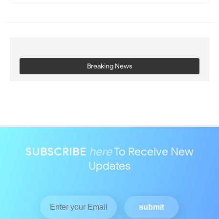
Breaking News
SUBSCRIBE
here
To Receive New
Updates