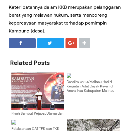
Keterlibatannya dalam KKB merupakan pelanggaran
berat yang melawan hukum, serta mencoreng
kepercayaan masyarakat terhadap pemimpin
Kampung (desa).
SHARE
SHARE
Related Posts
Dandim 0910/Malinau Hadiri
Kegiatan Adat Dayak Kayan di
Acara Irau Kabupaten Malinau
Pisah Sambut Pejabat Utama dan
Kapolres, Kapolda Papua Dorong
Penguatan Sinergi dan
Pelayanan Masyarakat
Pelaksanaan CAT TPK dan TKK