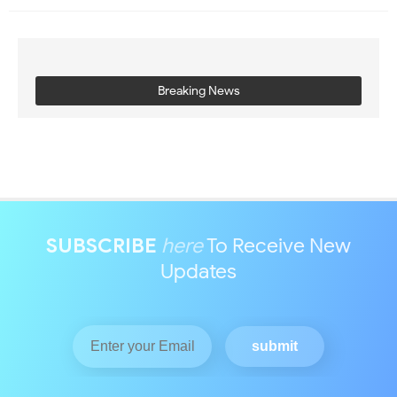
Breaking News
SUBSCRIBE
here
To Receive New
Updates