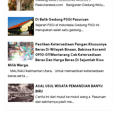
Gedung Wolu ( GEDOENG WOLOE )
Paskotanews.com - Bangunan Gedung Wolu...
Di Balik Gedung P3GI Pasuruan
Sejarah P3GI di Indonesia Gedung P3GI ini
merupakan salah satu gedung...
Pastikan Ketersediaan Pangan Khususnya
Beras Di Wilayah Binaan, Babinsa Koramil
0910-07/Mentarang Cek Ketersediaan
Beras Dan Harga Beras Di Sejumlah Kios
Milik Warga.
MALINAU Kalimantan Utara,- Untuk memastikan ketersediaan
beras serta ...
ASAL USUL WISATA PEMANDIAN BANYU
BIRU
Cerita ini dari mulut ke mulut warg a Pasuruan
dan sekitarnya pasti me...