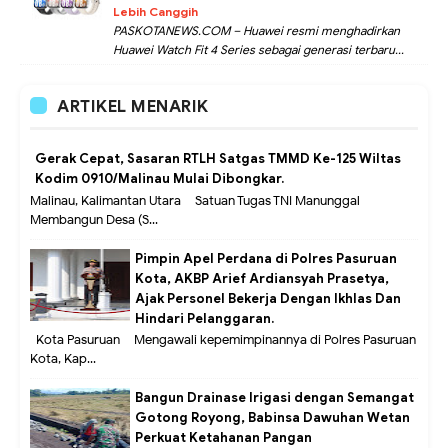
Lebih Canggih
PASKOTANEWS.COM – Huawei resmi menghadirkan
Huawei Watch Fit 4 Series sebagai generasi terbaru...
ARTIKEL MENARIK
Gerak Cepat, Sasaran RTLH Satgas TMMD Ke-125 Wiltas
Kodim 0910/Malinau Mulai Dibongkar.
Malinau, Kalimantan Utara – Satuan Tugas TNI Manunggal
Membangun Desa (S...
Pimpin Apel Perdana di Polres Pasuruan
Kota, AKBP Arief Ardiansyah Prasetya,
Ajak Personel Bekerja Dengan Ikhlas Dan
Hindari Pelanggaran.
Kota Pasuruan – Mengawali kepemimpinannya di Polres Pasuruan
Kota, Kap...
Bangun Drainase Irigasi dengan Semangat
Gotong Royong, Babinsa Dawuhan Wetan
Perkuat Ketahanan Pangan