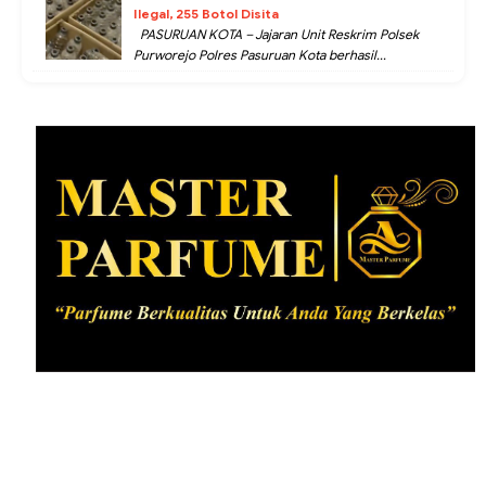
Ilegal, 255 Botol Disita
PASURUAN KOTA – Jajaran Unit Reskrim Polsek
Purworejo Polres Pasuruan Kota berhasil...