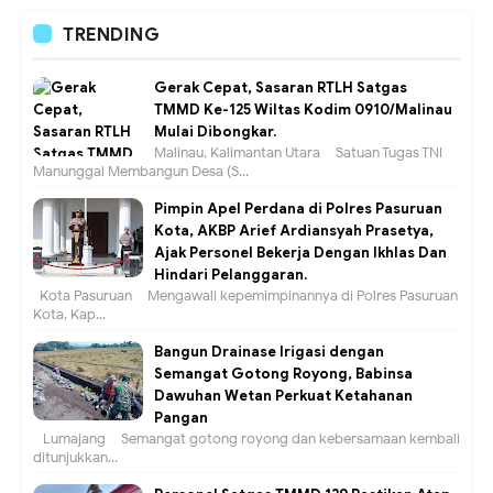
TRENDING
Gerak Cepat, Sasaran RTLH Satgas
TMMD Ke-125 Wiltas Kodim 0910/Malinau
Mulai Dibongkar.
Malinau, Kalimantan Utara – Satuan Tugas TNI
Manunggal Membangun Desa (S...
Pimpin Apel Perdana di Polres Pasuruan
Kota, AKBP Arief Ardiansyah Prasetya,
Ajak Personel Bekerja Dengan Ikhlas Dan
Hindari Pelanggaran.
Kota Pasuruan – Mengawali kepemimpinannya di Polres Pasuruan
Kota, Kap...
Bangun Drainase Irigasi dengan
Semangat Gotong Royong, Babinsa
Dawuhan Wetan Perkuat Ketahanan
Pangan
Lumajang – Semangat gotong royong dan kebersamaan kembali
ditunjukkan...