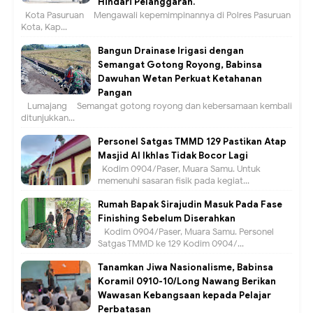
Hindari Pelanggaran.
Kota Pasuruan – Mengawali kepemimpinannya di Polres Pasuruan
Kota, Kap...
Bangun Drainase Irigasi dengan
Semangat Gotong Royong, Babinsa
Dawuhan Wetan Perkuat Ketahanan
Pangan
Lumajang – Semangat gotong royong dan kebersamaan kembali
ditunjukkan...
Personel Satgas TMMD 129 Pastikan Atap
Masjid Al Ikhlas Tidak Bocor Lagi
Kodim 0904/Paser, Muara Samu. Untuk
memenuhi sasaran fisik pada kegiat...
Rumah Bapak Sirajudin Masuk Pada Fase
Finishing Sebelum Diserahkan
Kodim 0904/Paser, Muara Samu. Personel
Satgas TMMD ke 129 Kodim 0904/...
Tanamkan Jiwa Nasionalisme, Babinsa
Koramil 0910-10/Long Nawang Berikan
Wawasan Kebangsaan kepada Pelajar
Perbatasan