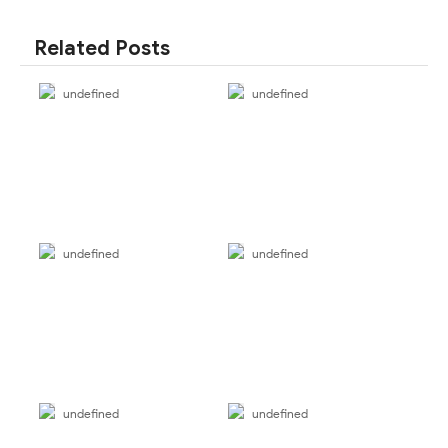
SHARE
SHARE
Related Posts
undefined
undefined
undefined
undefined
undefined
undefined