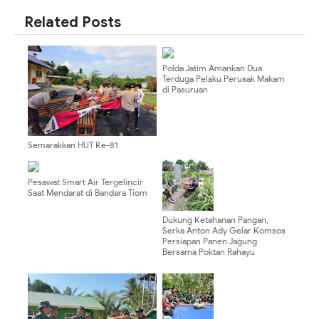
Related Posts
Polda Jatim Amankan Dua
Terduga Pelaku Perusak Makam
di Pasuruan
Semarakkan HUT Ke-81
Kemerdekaan RI, Polsek Bonggo
Pasang Umbul-Umbul dan
Bendera Merah Putih
Pesawat Smart Air Tergelincir
Saat Mendarat di Bandara Tiom
Dukung Ketahanan Pangan,
Serka Anton Ady Gelar Komsos
Persiapan Panen Jagung
Bersama Poktan Rahayu