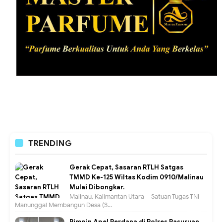
TRENDING
Gerak Cepat, Sasaran RTLH Satgas
TMMD Ke-125 Wiltas Kodim 0910/Malinau
Mulai Dibongkar.
Malinau, Kalimantan Utara – Satuan Tugas TNI
Manunggal Membangun Desa (S...
Pimpin Apel Perdana di Polres Pasuruan