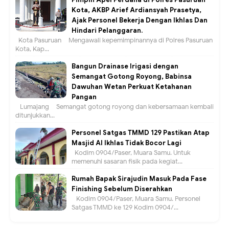
Kota, AKBP Arief Ardiansyah Prasetya,
Ajak Personel Bekerja Dengan Ikhlas Dan
Hindari Pelanggaran.
Kota Pasuruan – Mengawali kepemimpinannya di Polres Pasuruan
Kota, Kap...
Bangun Drainase Irigasi dengan
Semangat Gotong Royong, Babinsa
Dawuhan Wetan Perkuat Ketahanan
Pangan
Lumajang – Semangat gotong royong dan kebersamaan kembali
ditunjukkan...
Personel Satgas TMMD 129 Pastikan Atap
Masjid Al Ikhlas Tidak Bocor Lagi
Kodim 0904/Paser, Muara Samu. Untuk
memenuhi sasaran fisik pada kegiat...
Rumah Bapak Sirajudin Masuk Pada Fase
Finishing Sebelum Diserahkan
Kodim 0904/Paser, Muara Samu. Personel
Satgas TMMD ke 129 Kodim 0904/...