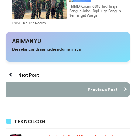
TMMD Kodim 0818 Tak Hanya
Bangun Jalan, Tapi Juga Bangun
Semangat Warga
TMMD Ke 129 Kodim
0904/Paser Terima Kunjungan
Dari Tim Wasev Mabesad
ABIMANYU
Berselancar di samudera dunia maya
Next Post
Previous Post
TEKNOLOGI