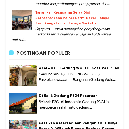
memberikan perlindungan, pengayoman, dan...
Tanamkan Kesadaran Sejak Dini,
Satresnarkoba Polres Sarmi Bekali Pelajar
Baru Pengetahuan Bahaya Narkoba
Jayapura – Upaya pencegahan penyalahgunaan
narkotika terus digencarkan jajaran Polda Papua
melalui...
POSTINGAN POPULER
Asal - Usul Gedung Wolu Di Kota Pasuruan
Gedung Wolu ( GEDOENG WOLOE )
Paskotanews.com - Bangunan Gedung Wolu...
Di Balik Gedung P3GI Pasuruan
Sejarah P3GI di Indonesia Gedung P3GI ini
merupakan salah satu gedung...
Pastikan Ketersediaan Pangan Khususnya
Beras Di Wilayah Binaan, Babinsa Koramil