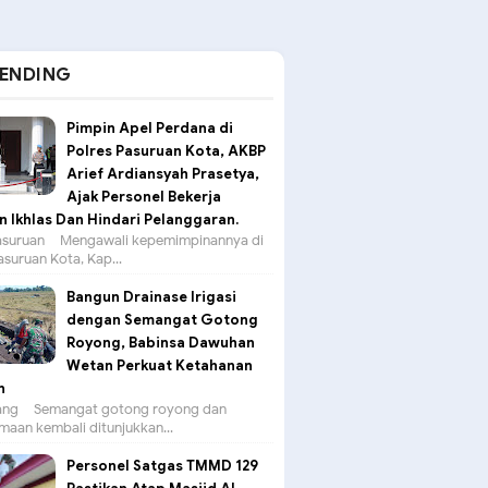
ENDING
Pimpin Apel Perdana di
Polres Pasuruan Kota, AKBP
Arief Ardiansyah Prasetya,
Ajak Personel Bekerja
 Ikhlas Dan Hindari Pelanggaran.
suruan – Mengawali kepemimpinannya di
asuruan Kota, Kap...
Bangun Drainase Irigasi
dengan Semangat Gotong
Royong, Babinsa Dawuhan
Wetan Perkuat Ketahanan
n
g – Semangat gotong royong dan
aan kembali ditunjukkan...
Personel Satgas TMMD 129