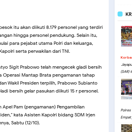
KR
sok itu akan diikuti 8.179 personel yang terdiri
angan hingga personel pendukung. Selain itu,
lai para pejabat utama Polri dan keluarga,
apolri serta perwakilan dari TNI.
Korba
Jayapu
styo Sigit Prabowo telah mengecek gladi bersih
(SAR) t
ka Operasi Mantap Brata pengamanan tahap
n Wakil Presiden terpilih, Prabowo Subianto
di bersih gelar pasukan diikuti 15 r personel.
pan Apel Pam (pengamanan) Pengambilan
Polres
den," kata Asisten Kapolri bidang SDM Irjen
Empat 
ya, Sabtu (12/10).