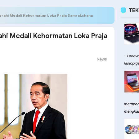
TE
erahi Medali Kehormatan Loka Praja Samrakshana
ahi Medali Kehormatan Loka Praja
– Lenovo
News
laptop ga
memperku
menghadi