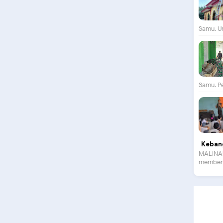
Samu. Un
Samu. P
Kebang
MALINAU
membent