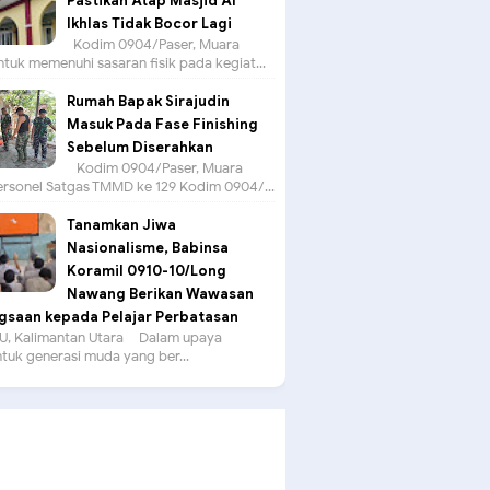
Pastikan Atap Masjid Al
Ikhlas Tidak Bocor Lagi
Kodim 0904/Paser, Muara
tuk memenuhi sasaran fisik pada kegiat...
Rumah Bapak Sirajudin
Masuk Pada Fase Finishing
Sebelum Diserahkan
Kodim 0904/Paser, Muara
ersonel Satgas TMMD ke 129 Kodim 0904/...
Tanamkan Jiwa
Nasionalisme, Babinsa
Koramil 0910-10/Long
Nawang Berikan Wawasan
saan kepada Pelajar Perbatasan
, Kalimantan Utara – Dalam upaya
uk generasi muda yang ber...