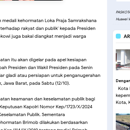
PASKOTA
Huawei W
an medali kehormatan Loka Praja Samrakshana
n terhadap rakyat dan publik' kepada Presiden
kowi juga bakal diangkat menjadi warga
AR
an itu akan digelar pada apel kesiapan
h Presiden dan Wakil Presiden pada Senin
elar gladi atau persiapan untuk penganugerahan
Dengan 
 Jawa Barat, pada Sabtu (12/10).
Kota 
kepemi
atan keamanan dan keselamatan publik bagi
Kota, K
r Keputusan Kapolri Nomor Kep/1723/X/2024
eselamatan Publik. Sementara
ehormatan Brimob dilakukan berdasarkan