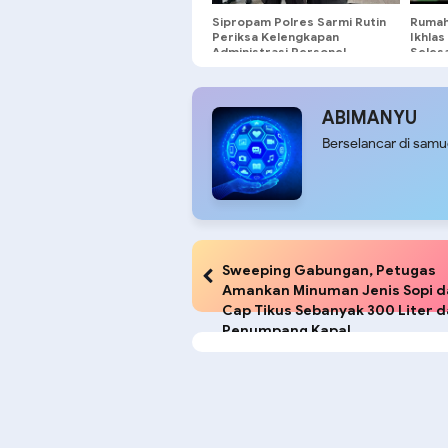
Sipropam Polres Sarmi Rutin
Rumah
Periksa Kelengkapan
Ikhlas
Administrasi Personel,
Selesa
Tingkatkan Disiplin dan
Profesionalisme Anggota
ABIMANYU
Berselancar di sam
Sweeping Gabungan, Petugas
Amankan Minuman Jenis Sopi d
Cap Tikus Sebanyak 300 Liter d
Penumpang Kapal