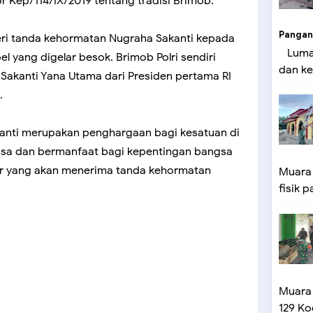
Kep/114/IX/2019 tentang tradisi Brimob.
Pangan
ri tanda kehormatan Nugraha Sakanti kepada
Lumaj
pel yang digelar besok. Brimob Polri sendiri
dan ke
akanti Yana Utama dari Presiden pertama RI
.
anti merupakan penghargaan bagi kesatuan di
rjasa dan bermanfaat bagi kepentingan bangsa
er yang akan menerima tanda kehormatan
Muara
fisik p
Muara
129 Ko