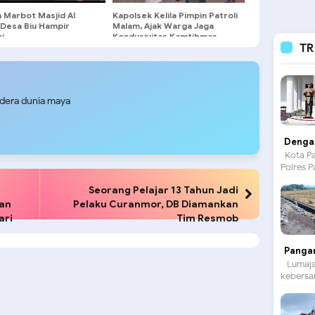
 Marbot Masjid Al
Kapolsek Kelila Pimpin Patroli
 Desa Biu Hampir
Malam, Ajak Warga Jaga
i
Kondusivitas Kamtibmas
TR
udera dunia maya
Dengan
Kota Pa
Polres P
Seorang Pelajar 13 Tahun Jadi
an
Pelaku Curanmor, DB Diamankan
ari
Tim Resmob
Panga
Lumajan
kebersam