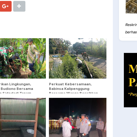
Reskri
berhasil
rikan Lingkungan,
Perkuat Kebersamaan,
 Budiono Bersama
Babinsa Kalipenggung
n Sidodadi Tanam
Bersama Warga Bersihkan
Melalui Aksi Bersatu
Lingkungan Jalan Dusun
n Alam