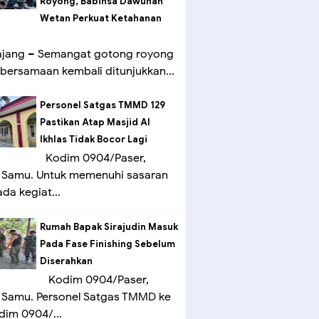
Royong, Babinsa Dawuhan
Wetan Perkuat Ketahanan
ang – Semangat gotong royong
bersamaan kembali ditunjukkan...
Personel Satgas TMMD 129
Pastikan Atap Masjid Al
Ikhlas Tidak Bocor Lagi
Kodim 0904/Paser,
 Samu. Untuk memenuhi sasaran
ada kegiat...
Rumah Bapak Sirajudin Masuk
Pada Fase Finishing Sebelum
Diserahkan
Kodim 0904/Paser,
 Samu. Personel Satgas TMMD ke
dim 0904/...