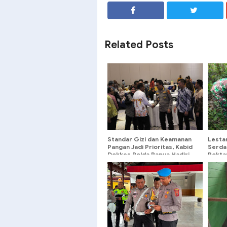
SHARE
SHARE
Related Posts
Standar Gizi dan Keamanan
Lesta
Pangan Jadi Prioritas, Kabid
Serda
Dokkes Polda Papua Hadiri
Pokta
Workshop Program Makan
Pohon 
Bergizi Gratis
Denga