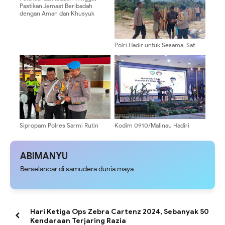
Pastikan Jemaat Beribadah
dengan Aman dan Khusyuk
Polri Hadir untuk Sesama, Sat
Binmas Polres Mamberamo
Tengah Berikan Dukungan Untuk
Gereja Katolik Santo Yusuf
Sipropam Polres Sarmi Rutin
Kodim 0910/Malinau Hadiri
Periksa Kelengkapan
Pengukuhan Pengurus Dharma
Administrasi Personel,
Wanita Persatuan Kabupaten
Tingkatkan Disiplin dan
Malinau
ABIMANYU
Profesionalisme Anggota
Berselancar di samudera dunia maya
Hari Ketiga Ops Zebra Cartenz 2024, Sebanyak 50
Kendaraan Terjaring Razia