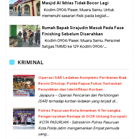
Masjid Al Ikhlas Tidak Bocor Lagi
Kodim 0904/Paser, Muara Samu. Untuk
memenuhi sasaran fisik pada kegiat...
Rumah Bapak Sirajudin Masuk Pada Fase
Finishing Sebelum Diserahkan
Kodim 0904/Paser, Muara Samu. Personel
Satgas TMMD ke 129 Kodim 0904/...
KRIMINAL
Operasi SAR Ledakan Kompleks Perikanan Biak
Resmi Ditutup, Polda Papua Fokus Tuntaskan
Penyidikan dan Identifikasi Korban
Jayapura – Operasi Pencarian dan Pertolongan
(SAR) terhadap korban ledakan yang terjadi di...
Polres Pasuruan Kota Amankan 4 Tersangka
Pengeroyokan Remaja di GOR Untung Suropati
KOTA PASURUAN - Satreskrim Polres Pasuruan
Kota Polda Jatim mengamankan Empat pemuda
yang...