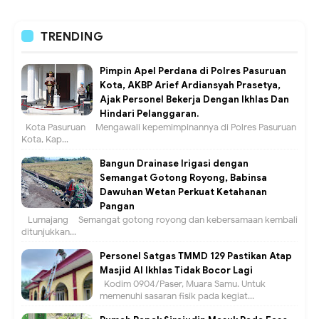
TRENDING
Pimpin Apel Perdana di Polres Pasuruan
Kota, AKBP Arief Ardiansyah Prasetya,
Ajak Personel Bekerja Dengan Ikhlas Dan
Hindari Pelanggaran.
Kota Pasuruan – Mengawali kepemimpinannya di Polres Pasuruan
Kota, Kap...
Bangun Drainase Irigasi dengan
Semangat Gotong Royong, Babinsa
Dawuhan Wetan Perkuat Ketahanan
Pangan
Lumajang – Semangat gotong royong dan kebersamaan kembali
ditunjukkan...
Personel Satgas TMMD 129 Pastikan Atap
Masjid Al Ikhlas Tidak Bocor Lagi
Kodim 0904/Paser, Muara Samu. Untuk
memenuhi sasaran fisik pada kegiat...