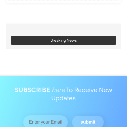
Breaking News
SUBSCRIBE
here
To Receive New
Updates