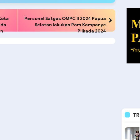
Kota
Personel Satgas OMPC II 2024 Papua
lda
Selatan lakukan Pam Kampanye
an
Pilkada 2024
TR