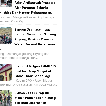
Arief Ardiansyah Prasetya,
Ajak Personel Bekerja
 Ikhlas Dan Hindari Pelanggaran.
suruan – Mengawali kepemimpinannya di
asuruan Kota, Kap...
Bangun Drainase Irigasi
dengan Semangat Gotong
Royong, Babinsa Dawuhan
Wetan Perkuat Ketahanan
n
g – Semangat gotong royong dan
aan kembali ditunjukkan...
Personel Satgas TMMD 129
Pastikan Atap Masjid Al
Ikhlas Tidak Bocor Lagi
Kodim 0904/Paser, Muara
tuk memenuhi sasaran fisik pada kegiat...
Rumah Bapak Sirajudin
Masuk Pada Fase Finishing
Sebelum Diserahkan