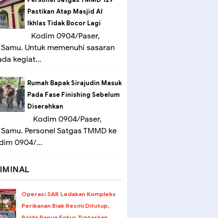
Pastikan Atap Masjid Al
Ikhlas Tidak Bocor Lagi
Kodim 0904/Paser,
 Samu. Untuk memenuhi sasaran
ada kegiat...
Rumah Bapak Sirajudin Masuk
Pada Fase Finishing Sebelum
Diserahkan
Kodim 0904/Paser,
 Samu. Personel Satgas TMMD ke
dim 0904/...
IMINAL
Operasi SAR Ledakan Kompleks
Perikanan Biak Resmi Ditutup,
Polda Papua Fokus Tuntaskan