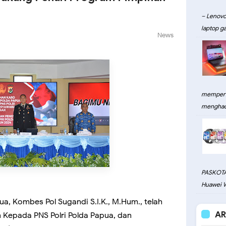
– Lenovo
laptop ga
News
memperku
menghadi
PASKOTA
Huawei W
a, Kombes Pol Sugandi S.I.K., M.Hum., telah
AR
 Kepada PNS Polri Polda Papua, dan