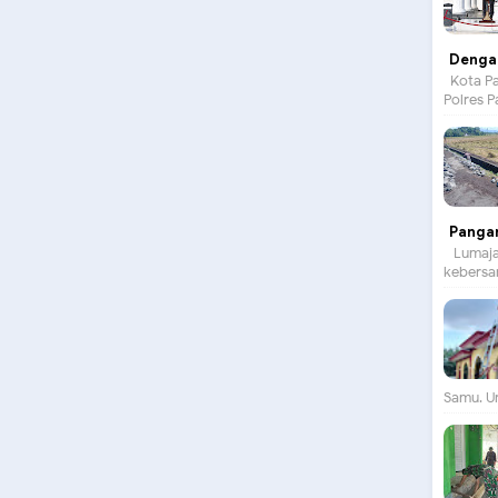
Dengan
Kota Pa
Polres P
Panga
Lumajan
kebersam
Samu. Un