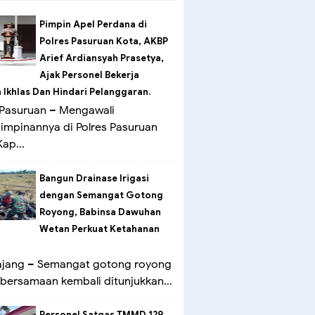
Pimpin Apel Perdana di
Polres Pasuruan Kota, AKBP
Arief Ardiansyah Prasetya,
Ajak Personel Bekerja
Ikhlas Dan Hindari Pelanggaran.
Pasuruan – Mengawali
mpinannya di Polres Pasuruan
ap...
Bangun Drainase Irigasi
dengan Semangat Gotong
Royong, Babinsa Dawuhan
Wetan Perkuat Ketahanan
ang – Semangat gotong royong
bersamaan kembali ditunjukkan...
Personel Satgas TMMD 129