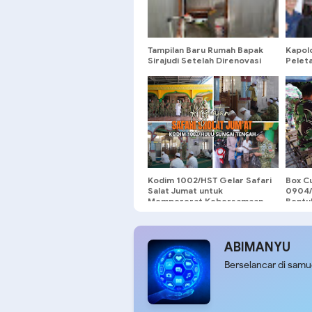
Tampilan Baru Rumah Bapak
Kapol
Sirajudi Setelah Direnovasi
Pelet
Satgas Tmmd-129
Renov
Bahte
Kodim 1002/HST Gelar Safari
Box C
Salat Jumat untuk
0904/P
Mempererat Kebersamaan
Bentu
ABIMANYU
Berselancar di sam