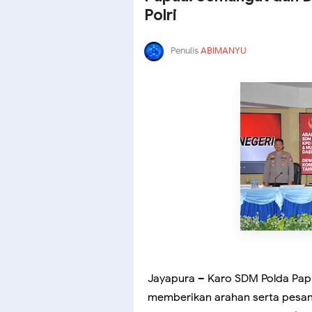
Polri
Penulis
ABIMANYU
Jayapura – Karo SDM Polda Papu
memberikan arahan serta pesan