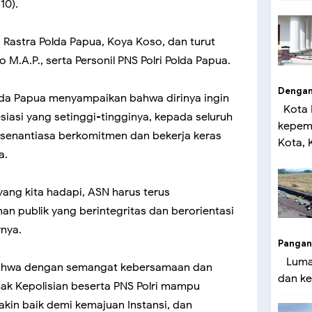
10).
a Rastra Polda Papua, Koya Koso, dan turut
 M.A.P., serta Personil PNS Polri Polda Papua.
Dengan 
da Papua menyampaikan bahwa dirinya ingin
Kota 
asi yang setinggi-tingginya, kepada seluruh
kepemi
senantiasa berkomitmen dan bekerja keras
Kota, K
a.
yang kita hadapi, ASN harus terus
n publik yang berintegritas dan berorientasi
rnya.
Pangan
Lumaj
bahwa dengan semangat kebersamaan dan
dan ke
hak Kepolisian beserta PNS Polri mampu
kin baik demi kemajuan Instansi, dan