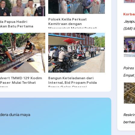
Korba
Polsek Kelila Perkuat
Jayapu
da Papua Hadiri
Kemitraan dengan
akan Batu Pertama
Masyarakat Melalui Patroli
(SAR) t
asi Gereja Oikumene
Dialogis
ra Hayat Kodaeral X
Polres
Empat 
ulvert TMMD 129 Kodim
Bangun Keteladanan dari
aser Mulai Terlihat
Internal, Bid Propam Polda
knya
Papua Gelar Operasi
Gaktibplin Kendaraan
Personel
udera dunia maya
Reskri
berhasil