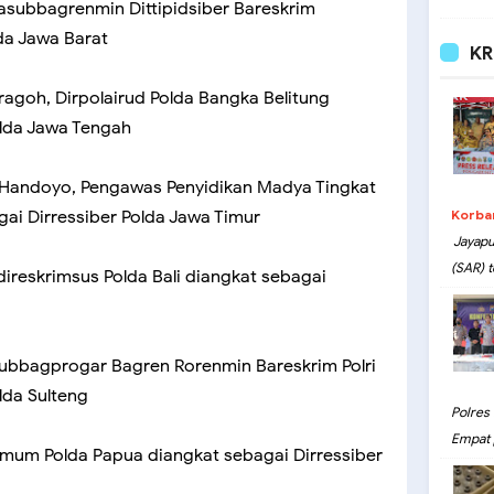
asubbagrenmin Dittipidsiber Bareskrim
da Jawa Barat
KR
agoh, Dirpolairud Polda Bangka Belitung
olda Jawa Tengah
Handoyo, Pengawas Penyidikan Madya Tingkat
agai Dirressiber Polda Jawa Timur
Korba
Jayapu
(SAR) t
ireskrimsus Polda Bali diangkat sebagai
subbagprogar Bagren Rorenmin Bareskrim Polri
lda Sulteng
Polres
Empat 
imum Polda Papua diangkat sebagai Dirressiber