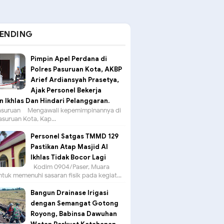
ENDING
Pimpin Apel Perdana di
Polres Pasuruan Kota, AKBP
Arief Ardiansyah Prasetya,
Ajak Personel Bekerja
 Ikhlas Dan Hindari Pelanggaran.
suruan – Mengawali kepemimpinannya di
asuruan Kota, Kap...
Personel Satgas TMMD 129
Pastikan Atap Masjid Al
Ikhlas Tidak Bocor Lagi
Kodim 0904/Paser, Muara
tuk memenuhi sasaran fisik pada kegiat...
Bangun Drainase Irigasi
dengan Semangat Gotong
Royong, Babinsa Dawuhan