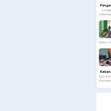
Panga
Lumajan
kebersam
Samu. P
Kebang
MALINAU
membent