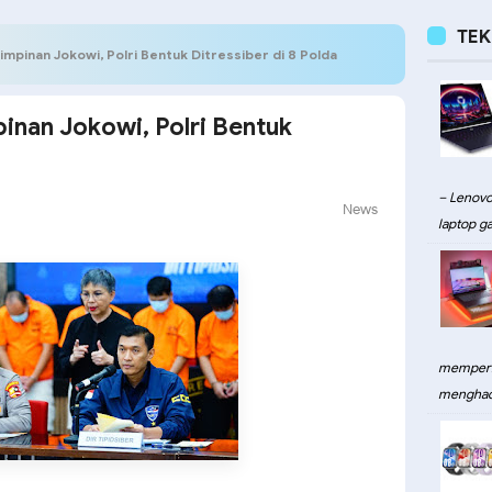
TE
pinan Jokowi, Polri Bentuk Ditressiber di 8 Polda
nan Jokowi, Polri Bentuk
– Lenovo
News
laptop ga
memperku
menghadi