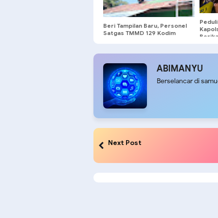
Pedul
Beri Tampilan Baru, Personel
Kapol
Satgas TMMD 129 Kodim
Berik
0904/Paser Cat Atap Rumah
Pence
Marbot
ABIMANYU
Berselancar di sam
Next Post