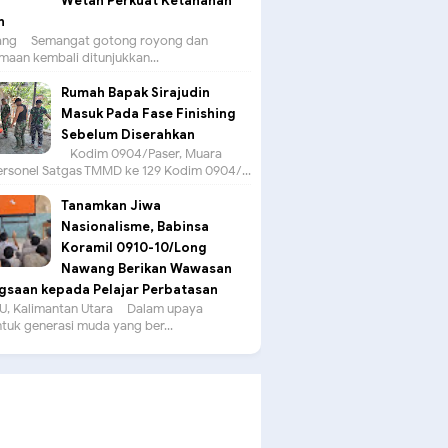
Wetan Perkuat Ketahanan
n
g – Semangat gotong royong dan
aan kembali ditunjukkan...
Rumah Bapak Sirajudin
Masuk Pada Fase Finishing
Sebelum Diserahkan
Kodim 0904/Paser, Muara
ersonel Satgas TMMD ke 129 Kodim 0904/...
Tanamkan Jiwa
Nasionalisme, Babinsa
Koramil 0910-10/Long
Nawang Berikan Wawasan
saan kepada Pelajar Perbatasan
, Kalimantan Utara – Dalam upaya
uk generasi muda yang ber...