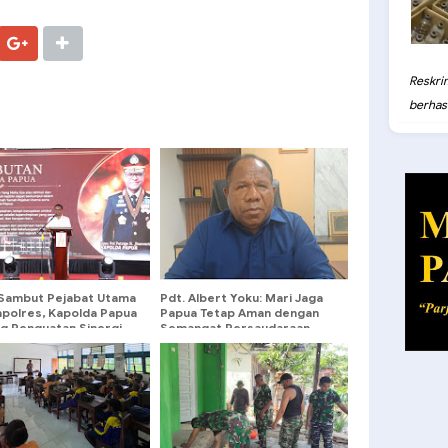
Reskri
berhasil
 Sambut Pejabat Utama
Pdt. Albert Yoku: Mari Jaga
apolres, Kapolda Papua
Papua Tetap Aman dengan
g Penguatan Sinergi
Semangat Persaudaraan
elayanan Masyarakat