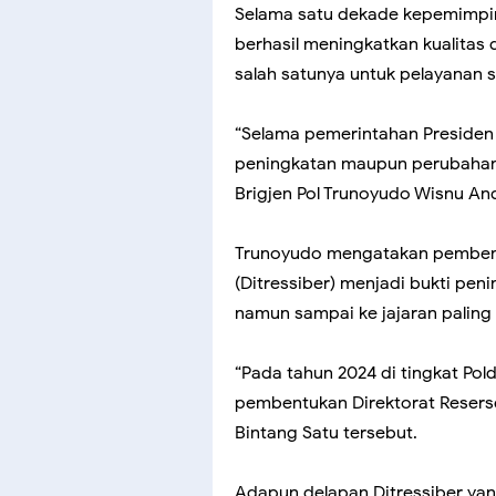
Selama satu dekade kepemimpin
berhasil meningkatkan kualitas
salah satunya untuk pelayanan s
“Selama pemerintahan Presiden RI
peningkatan maupun perubahan s
Brigjen Pol Trunoyudo Wisnu An
Trunoyudo mengatakan pembentu
(Ditressiber) menjadi bukti peni
namun sampai ke jajaran paling
“Pada tahun 2024 di tingkat Pol
pembentukan Direktorat Reserse S
Bintang Satu tersebut.
Adapun delapan Ditressiber yang