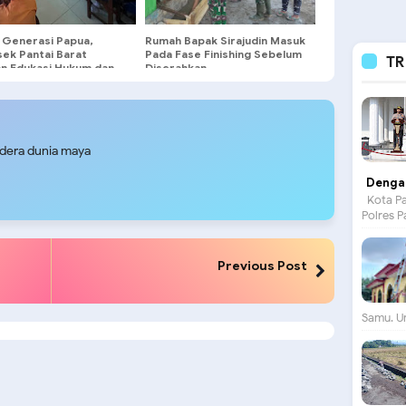
i Generasi Papua,
Rumah Bapak Sirajudin Masuk
sek Pantai Barat
Pada Fase Finishing Sebelum
TR
an Edukasi Hukum dan
Diserahkan
gahan Narkoba
udera dunia maya
Dengan
Kota Pa
Polres P
Previous Post
Samu. Un