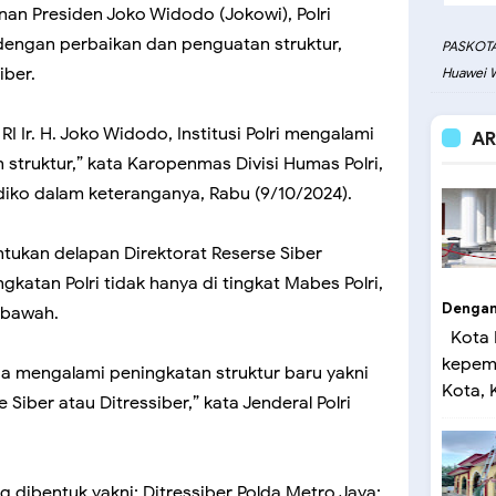
an Presiden Joko Widodo (Jokowi), Polri
 dengan perbaikan dan penguatan struktur,
PASKOTA
iber.
Huawei W
 Ir. H. Joko Widodo, Institusi Polri mengalami
AR
truktur,” kata Karopenmas Divisi Humas Polri,
diko dalam keteranganya, Rabu (9/10/2024).
kan delapan Direktorat Reserse Siber
ngkatan Polri tidak hanya di tingkat Mabes Polri,
Dengan 
 bawah.
Kota 
kepemi
da mengalami peningkatan struktur baru yakni
Kota, K
iber atau Ditressiber,” kata Jenderal Polri
 dibentuk yakni; Ditressiber Polda Metro Jaya;