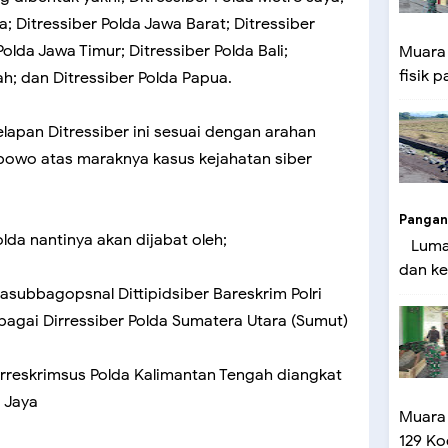
; Ditressiber Polda Jawa Barat; Ditressiber
olda Jawa Timur; Ditressiber Polda Bali;
Muara
fisik p
ah; dan Ditressiber Polda Papua.
lapan Ditressiber ini sesuai dengan arahan
rabowo atas maraknya kasus kejahatan siber
Pangan
olda nantinya akan dijabat oleh;
Lumaj
dan ke
Kasubbagopsnal Dittipidsiber Bareskrim Polri
bagai Dirressiber Polda Sumatera Utara (Sumut)
irreskrimsus Polda Kalimantan Tengah diangkat
o Jaya
Muara
129 Ko