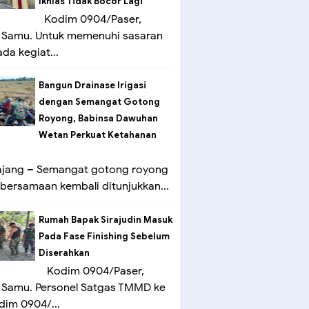
Ikhlas Tidak Bocor Lagi
Kodim 0904/Paser,
 Samu. Untuk memenuhi sasaran
ada kegiat...
Bangun Drainase Irigasi
dengan Semangat Gotong
Royong, Babinsa Dawuhan
Wetan Perkuat Ketahanan
ang – Semangat gotong royong
bersamaan kembali ditunjukkan...
Rumah Bapak Sirajudin Masuk
Pada Fase Finishing Sebelum
Diserahkan
Kodim 0904/Paser,
 Samu. Personel Satgas TMMD ke
dim 0904/...