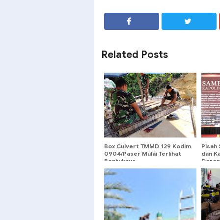
SHARE
SHARE
Related Posts
Box Culvert TMMD 129 Kodim
Pisah
0904/Paser Mulai Terlihat
dan K
Bentuknya
Doron
dan P