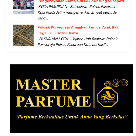
Pengeroyokan Remaja di GOR Untung Suropati
KOTA PASURUAN - Satreskrim Polres Pasuruan
Kota Polda Jatim mengamankan Empat pemuda
yang...
Polsek Purworejo Amankan Penjual Arak Bali
Ilegal, 255 Botol Disita
PASURUAN KOTA – Jajaran Unit Reskrim Polsek
Purworejo Polres Pasuruan Kota berhasil...