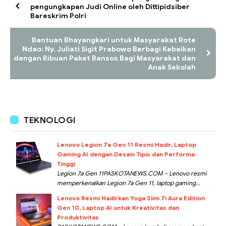
pengungkapan Judi Online oleh Dittipidsiber
Bareskrim Polri
Bantuan Bhayangkari untuk Masyarakat Rote
Ndao: Ny. Juliati Sigit Prabowo Berbagi Kebaikan
dengan Ribuan Paket Bansos Bagi Masyarakat dan
Anak Sekolah
TEKNOLOGI
Lenovo Legion 7a Gen 11 Resmi Hadir, Laptop
Gaming AI dengan Desain Tipis dan Performa
Tinggi
Legion 7a Gen 11PASKOTANEWS.COM – Lenovo resmi
memperkenalkan Legion 7a Gen 11, laptop gaming...
Lenovo Resmi Hadirkan Yoga Slim 7i Aura Edition
Gen 10, Laptop AI untuk Kreativitas dan
Produktivitas