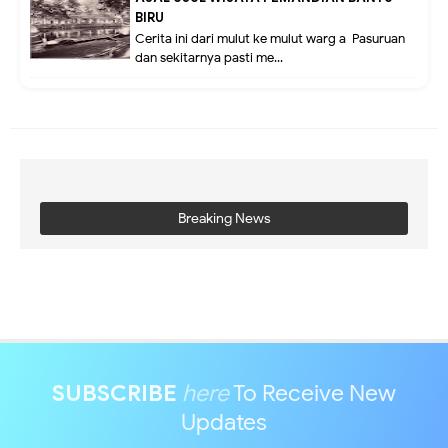
BIRU
Cerita ini dari mulut ke mulut warg a Pasuruan
dan sekitarnya pasti me...
Breaking News
SUBSCRIBE
here
To Receive New
Updates