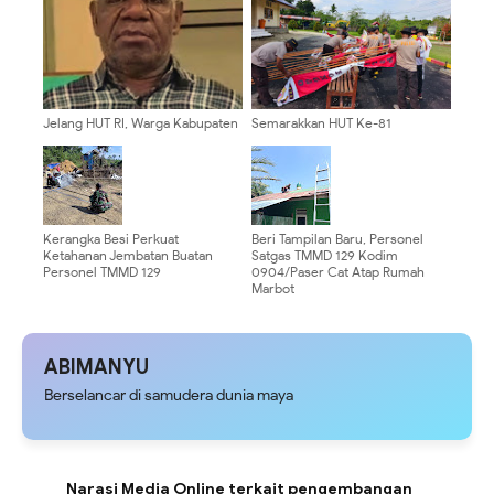
Jelang HUT RI, Warga Kabupaten
Semarakkan HUT Ke-81
Puncak Diimbau Waspada
Kemerdekaan RI, Polsek Bonggo
Provokasi
Pasang Umbul-Umbul dan
Bendera Merah Putih
Kerangka Besi Perkuat
Beri Tampilan Baru, Personel
Ketahanan Jembatan Buatan
Satgas TMMD 129 Kodim
Personel TMMD 129
0904/Paser Cat Atap Rumah
Marbot
ABIMANYU
Berselancar di samudera dunia maya
Narasi Media Online terkait pengembangan