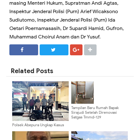
masing Menteri Hukum, Supratman Andi Agtas,
Inspektur Jenderal Polisi (Purn) Arief Wicaksono
Sudiutomo, Inspektur Jenderal Polisi (Purn) Ida
Oetari Poernamasasih, Dr Supardi Hamid, Gufron,
Muhammad Choirul Anam dan Dr Yusuf.
SHARE
SHARE
Related Posts
Tampilan Baru Rumah Bapak
Sirajudi Setelah Direnovasi
Satgas Tmmd-129
Polsek Abepura Ungkap Kasus
Pencurian Sepeda Motor, Pelaku
Diamankan Bersama Barang
Bukti