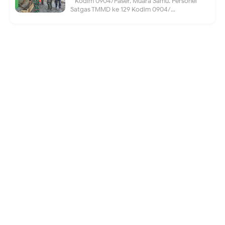
Kodim 0904/Paser, Muara Samu. Personel
Satgas TMMD ke 129 Kodim 0904/...