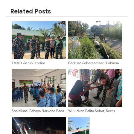
SHARE
SHARE
Related Posts
TMMD Ke 129 Kodim
Perkuat Kebersamaan, Babinsa
0904/Paser Terima Kunjungan
Kalipenggung Bersama Warga
Dari Tim Wasev Mabesad
Bersihkan Lingkungan Jalan
Dusun
Sosialisasi Bahaya Narkoba Pada
Wujudkan Balita Sehat, Sertu
TMMD 129 Kodim 0904/Paser
Alvian Zakaria Dampingi Layanan
Disambut Positif
Posyandu Di Desa Gondang