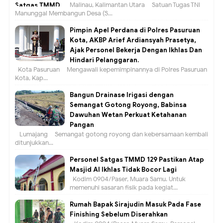
Malinau, Kalimantan Utara – Satuan Tugas TNI
Manunggal Membangun Desa (S...
Pimpin Apel Perdana di Polres Pasuruan
Kota, AKBP Arief Ardiansyah Prasetya,
Ajak Personel Bekerja Dengan Ikhlas Dan
Hindari Pelanggaran.
Kota Pasuruan – Mengawali kepemimpinannya di Polres Pasuruan
Kota, Kap...
Bangun Drainase Irigasi dengan
Semangat Gotong Royong, Babinsa
Dawuhan Wetan Perkuat Ketahanan
Pangan
Lumajang – Semangat gotong royong dan kebersamaan kembali
ditunjukkan...
Personel Satgas TMMD 129 Pastikan Atap
Masjid Al Ikhlas Tidak Bocor Lagi
Kodim 0904/Paser, Muara Samu. Untuk
memenuhi sasaran fisik pada kegiat...
Rumah Bapak Sirajudin Masuk Pada Fase
Finishing Sebelum Diserahkan