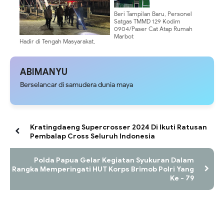
Beri Tampilan Baru, Personel
Satgas TMMD 129 Kodim
0904/Paser Cat Atap Rumah
Marbot
Hadir di Tengah Masyarakat,
Regu Siaga III Polres Tolikara
Pastikan Karubaga Tetap Aman
ABIMANYU
Berselancar di samudera dunia maya
Kratingdaeng Supercrosser 2024 Di Ikuti Ratusan
Pembalap Cross Seluruh Indonesia
Polda Papua Gelar Kegiatan Syukuran Dalam
Rangka Memperingati HUT Korps Brimob Polri Yang
Ke - 79