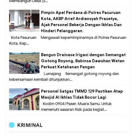
Membangun Desa (S...
Pimpin Apel Perdana di Polres Pasuruan
Kota, AKBP Arief Ardiansyah Prasetya,
Ajak Personel Bekerja Dengan Ikhlas Dan
Hindari Pelanggaran.
Kota Pasuruan – Mengawali kepemimpinannya di Polres Pasuruan
Kota, Kap...
Bangun Drainase Irigasi dengan Semangat
Gotong Royong, Babinsa Dawuhan Wetan
Perkuat Ketahanan Pangan
Lumajang – Semangat gotong royong dan
kebersamaan kembali ditunjukkan...
Personel Satgas TMMD 129 Pastikan Atap
Masjid Al Ikhlas Tidak Bocor Lagi
Kodim 0904/Paser, Muara Samu. Untuk
memenuhi sasaran fisik pada kegiat...
KRIMINAL