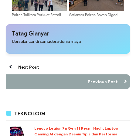
Polres Tolikara Perkuat Patroli
Satlantas Polres Boven Digoel
Siaga Antisipasi Gangguan
Intensifkan Strong Point Siang,
Kamtibmas di Karubagat
Wujudkan Keamanan Pelajar saat
Jam Pulang Sekolah
Tatag Gianyar
Berselancar di samudera dunia maya
Next Post
Previous Post
TEKNOLOGI
Lenovo Legion 7a Gen 11 Resmi Hadir, Laptop
Gaming AI dengan Desain Tipis dan Performa