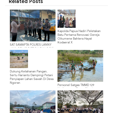
Related Posts
Kapolda Papua Hadiri Peletakan
Batu Pertama Renovasi Gereja
Oikumene Bahtera Hayat
Kodaeral X
SAT SAMAPTA POLRES LANNY
JAYA GELAR PATROLI DIALOGIS,
CIPTAKAN KAMTIBMAS AMAN DI
KOTA TIOM
Dukung Ketahanan Pangan,
Sertu Harianto Dampingi Petani
Penyiapan Lahan Sawah Di Desa
Ngoran
Personel Satgas TMMD 129
Kodim 0904/Paser Ciptakan
Lingkungan Bersih