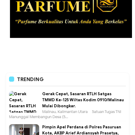
TRENDING
Gerak Cepat, Sasaran RTLH Satgas
TMMD Ke-125 Wiltas Kodim 0910/Malinau
Mulai Dibongkar.
Malinau, Kalimantan Utara – Satuan Tugas TNI
Manunggal Membangun Desa (S...
Pimpin Apel Perdana di Polres Pasuruan
Kota, AKBP Arief Ardiansyah Prasetya,