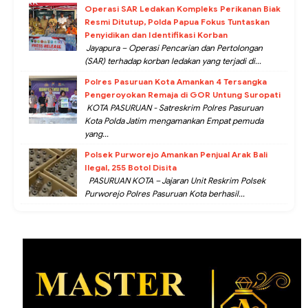
Operasi SAR Ledakan Kompleks Perikanan Biak
Resmi Ditutup, Polda Papua Fokus Tuntaskan
Penyidikan dan Identifikasi Korban
Jayapura – Operasi Pencarian dan Pertolongan
(SAR) terhadap korban ledakan yang terjadi di...
Polres Pasuruan Kota Amankan 4 Tersangka
Pengeroyokan Remaja di GOR Untung Suropati
KOTA PASURUAN - Satreskrim Polres Pasuruan
Kota Polda Jatim mengamankan Empat pemuda
yang...
Polsek Purworejo Amankan Penjual Arak Bali
Ilegal, 255 Botol Disita
PASURUAN KOTA – Jajaran Unit Reskrim Polsek
Purworejo Polres Pasuruan Kota berhasil...