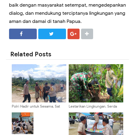
baik dengan masyarakat setempat, mengedepankan
dialog, dan mendukung terciptanya lingkungan yang
aman dan damai di tanah Papua.
SHARE
SHARE
Related Posts
Polri Hadir untuk Sesama, Sat
Lestarikan Lingkungan, Serda
Binmas Polres Mamberamo
Budiono Bersama Poktan
Tengah Berikan Dukungan Untuk
Sidodadi Tanam Pohon Melalui
Gereja Katolik Santo Yusuf
Aksi Bersatu Dengan Alam