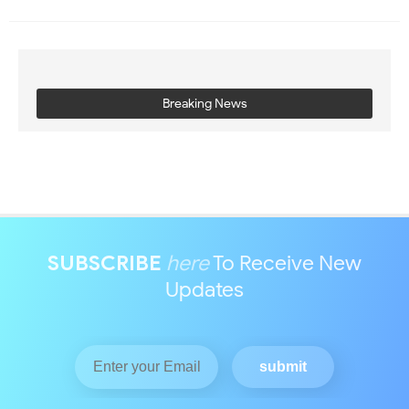
Breaking News
SUBSCRIBE
here
To Receive New
Updates