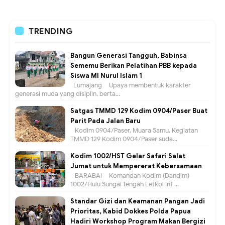
TRENDING
Bangun Generasi Tangguh, Babinsa
Sememu Berikan Pelatihan PBB kepada
Siswa MI Nurul Islam 1
Lumajang – Upaya membentuk karakter
generasi muda yang disiplin, berta...
Satgas TMMD 129 Kodim 0904/Paser Buat
Parit Pada Jalan Baru
Kodim 0904/Paser, Muara Samu. Kegiatan
TMMD 129 Kodim 0904/Paser suda...
Kodim 1002/HST Gelar Safari Salat
Jumat untuk Mempererat Kebersamaan
BARABAI – Komandan Kodim (Dandim)
1002/Hulu Sungai Tengah Letkol Inf ...
Standar Gizi dan Keamanan Pangan Jadi
Prioritas, Kabid Dokkes Polda Papua
Hadiri Workshop Program Makan Bergizi