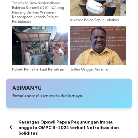
Tanamkan Jiwa Nasionalisme,
Babinsa Koramil 0910-10/Long
Nawang Berikan Wawasan
Kebangsaan kepada Pelajar
Irwasda Polda Papua Lakukan
Perbatasan
Pembelian Jagung Kering Dalam
Rangka Dukung Program
Ketahanan Pangan
Polsek Kelila Perkuat Kemitraan
Julles Ongge: Asrama
dengan Masyarakat Melalui
Mahasiswa Harus Jadi Pusat
Patroli Dialogis
Pembinaan, Bukan Ruang
Provokasi
ABIMANYU
Berselancar di samudera dunia maya
Kasatgas Opswil Papua Pegunungan imbau
anggota OMPC II -2024 terkait Netralitas dan
Soliditas