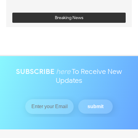
Breaking News
SUBSCRIBE
here
To Receive New
Updates