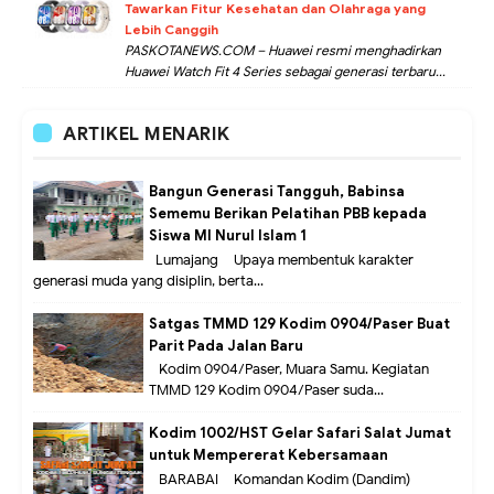
Tawarkan Fitur Kesehatan dan Olahraga yang
Lebih Canggih
PASKOTANEWS.COM – Huawei resmi menghadirkan
Huawei Watch Fit 4 Series sebagai generasi terbaru...
ARTIKEL MENARIK
Bangun Generasi Tangguh, Babinsa
Sememu Berikan Pelatihan PBB kepada
Siswa MI Nurul Islam 1
Lumajang – Upaya membentuk karakter
generasi muda yang disiplin, berta...
Satgas TMMD 129 Kodim 0904/Paser Buat
Parit Pada Jalan Baru
Kodim 0904/Paser, Muara Samu. Kegiatan
TMMD 129 Kodim 0904/Paser suda...
Kodim 1002/HST Gelar Safari Salat Jumat
untuk Mempererat Kebersamaan
BARABAI – Komandan Kodim (Dandim)