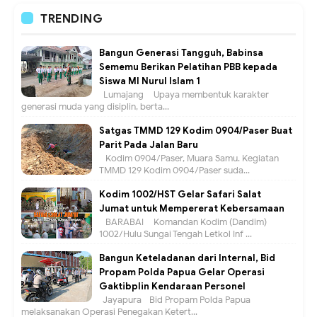
TRENDING
Bangun Generasi Tangguh, Babinsa
Sememu Berikan Pelatihan PBB kepada
Siswa MI Nurul Islam 1
Lumajang – Upaya membentuk karakter
generasi muda yang disiplin, berta...
Satgas TMMD 129 Kodim 0904/Paser Buat
Parit Pada Jalan Baru
Kodim 0904/Paser, Muara Samu. Kegiatan
TMMD 129 Kodim 0904/Paser suda...
Kodim 1002/HST Gelar Safari Salat
Jumat untuk Mempererat Kebersamaan
BARABAI – Komandan Kodim (Dandim)
1002/Hulu Sungai Tengah Letkol Inf ...
Bangun Keteladanan dari Internal, Bid
Propam Polda Papua Gelar Operasi
Gaktibplin Kendaraan Personel
Jayapura –Bid Propam Polda Papua
melaksanakan Operasi Penegakan Ketert...