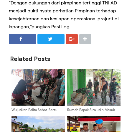
“Dengan dukungan dari pimpinan tertinggi TNI AD
menjadi bukti nyata perhatian Pimpinan terhadap
kesejahteraan dan kesiapan operasional prajurit di
lapangan,”pungkas Pasi Log.
SHARE
SHARE
Related Posts
Wujudkan Balita Sehat, Sertu
Rumah Bapak Sirajudin Masuk
Alvian Zakaria Dampingi Layanan
Pada Fase Finishing Sebelum
Posyandu Di Desa Gondang
Diserahkan