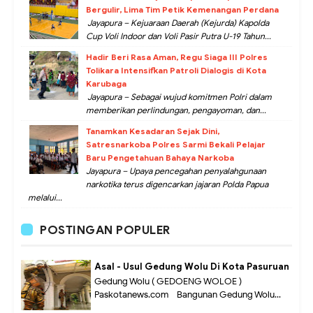
Bergulir, Lima Tim Petik Kemenangan Perdana
Jayapura – Kejuaraan Daerah (Kejurda) Kapolda
Cup Voli Indoor dan Voli Pasir Putra U-19 Tahun...
Hadir Beri Rasa Aman, Regu Siaga III Polres
Tolikara Intensifkan Patroli Dialogis di Kota
Karubaga
Jayapura – Sebagai wujud komitmen Polri dalam
memberikan perlindungan, pengayoman, dan...
Tanamkan Kesadaran Sejak Dini,
Satresnarkoba Polres Sarmi Bekali Pelajar
Baru Pengetahuan Bahaya Narkoba
Jayapura – Upaya pencegahan penyalahgunaan
narkotika terus digencarkan jajaran Polda Papua
melalui...
POSTINGAN POPULER
Asal - Usul Gedung Wolu Di Kota Pasuruan
Gedung Wolu ( GEDOENG WOLOE )
Paskotanews.com - Bangunan Gedung Wolu...