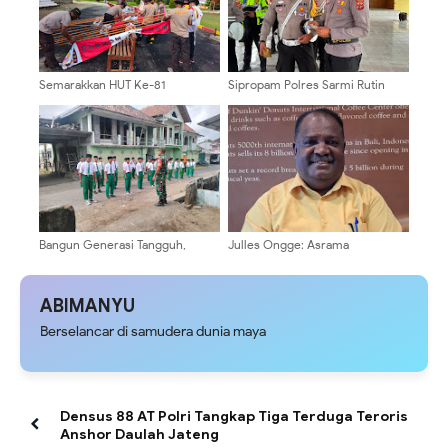
Semarakkan HUT Ke-81
Sipropam Polres Sarmi Rutin
Kemerdekaan RI, Polsek Bonggo
Periksa Kelengkapan
Pasang Umbul-Umbul dan
Administrasi Personel,
Bendera Merah Putih
Tingkatkan Disiplin dan
Profesionalisme Anggota
Bangun Generasi Tangguh,
Julles Ongge: Asrama
Babinsa Sememu Berikan
Mahasiswa Harus Jadi Pusat
Pelatihan PBB kepada Siswa MI
Pembinaan, Bukan Ruang
Nurul Islam 1
Provokasi
ABIMANYU
Berselancar di samudera dunia maya
Densus 88 AT Polri Tangkap Tiga Terduga Teroris
Anshor Daulah Jateng