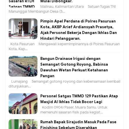
Mulai Dibongkar.
Malinau, Kalimantan Utara – Satuan Tugas TNI
Manunggal Membangun Desa (S...
Pimpin Apel Perdana di Polres Pasuruan
Kota, AKBP Arief Ardiansyah Prasetya,
Ajak Personel Bekerja Dengan Ikhlas Dan
Hindari Pelanggaran.
Kota Pasuruan – Mengawali kepemimpinannya di Polres Pasuruan
Kota, Kap...
Bangun Drainase Irigasi dengan
Semangat Gotong Royong, Babinsa
Dawuhan Wetan Perkuat Ketahanan
Pangan
Lumajang – Semangat gotong royong dan kebersamaan kembali
ditunjukkan...
Personel Satgas TMMD 129 Pastikan Atap
Masjid Al Ikhlas Tidak Bocor Lagi
Kodim 0904/Paser, Muara Samu. Untuk
memenuhi sasaran fisik pada kegiat...
Rumah Bapak Sirajudin Masuk Pada Fase
Finishing Sebelum Diserahkan