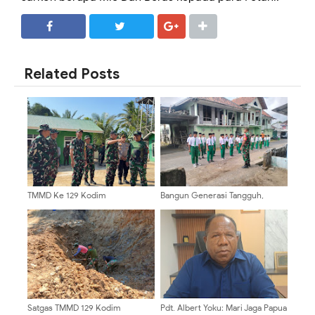
SHARE
SHARE
Related Posts
TMMD Ke 129 Kodim
Bangun Generasi Tangguh,
0904/Paser Terima Kunjungan
Babinsa Sememu Berikan
Dari Tim Wasev Mabesad
Pelatihan PBB kepada Siswa MI
Nurul Islam 1
Satgas TMMD 129 Kodim
Pdt. Albert Yoku: Mari Jaga Papua