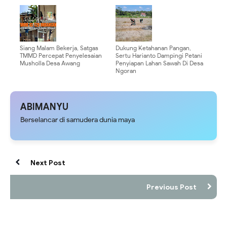
0904/Paser Buat Parit Pada Jalan
Tetap Aman dengan Semangat
Baru
Persaudaraan
Siang Malam Bekerja, Satgas
Dukung Ketahanan Pangan,
TMMD Percepat Penyelesaian
Sertu Harianto Dampingi Petani
Musholla Desa Awang
Penyiapan Lahan Sawah Di Desa
Ngoran
ABIMANYU
Berselancar di samudera dunia maya
Next Post
Previous Post