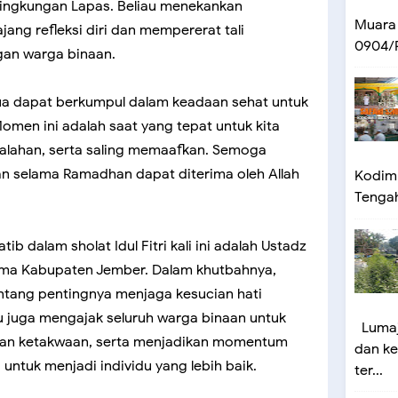
i lingkungan Lapas. Beliau menekankan
Muara
ang refleksi diri dan mempererat tali
0904/P
gan warga binaan.
emua dapat berkumpul dalam keadaan sehat untuk
Momen ini adalah saat yang tepat untuk kita
salahan, serta saling memaafkan. Semoga
kan selama Ramadhan dapat diterima oleh Allah
Kodim 
Tengah 
b dalam sholat Idul Fitri kali ini adalah Ustadz
ama Kabupaten Jember. Dalam khutbahnya,
tang pentingnya menjaga kesucian hati
au juga mengajak seluruh warga binaan untuk
Lumaj
dan ketakwaan, serta menjadikan momentum
dan ke
u untuk menjadi individu yang lebih baik.
ter...