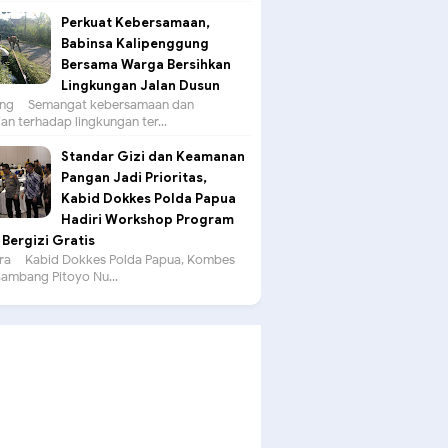
Perkuat Kebersamaan,
Babinsa Kalipenggung
Bersama Warga Bersihkan
Lingkungan Jalan Dusun
g – Semangat kebersamaan dan
an terhadap lingkungan ter...
Standar Gizi dan Keamanan
Pangan Jadi Prioritas,
Kabid Dokkes Polda Papua
Hadiri Workshop Program
Bergizi Gratis
a – Kabid Dokkes Polda Papua, Kombes
 Bambang Pitoyo Nu...