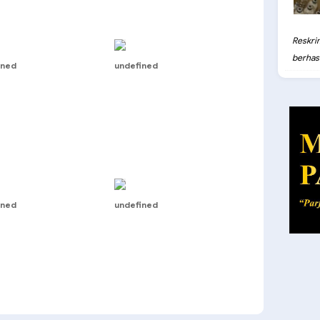
Reskri
berhasil
ined
undefined
ined
undefined