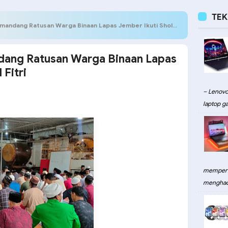
TE
dang Ratusan Warga Binaan Lapas Jember Ikuti Sholat Idul Fitri
dang Ratusan Warga Binaan Lapas
 Fitri
– Lenovo
laptop ga
memperku
menghadi