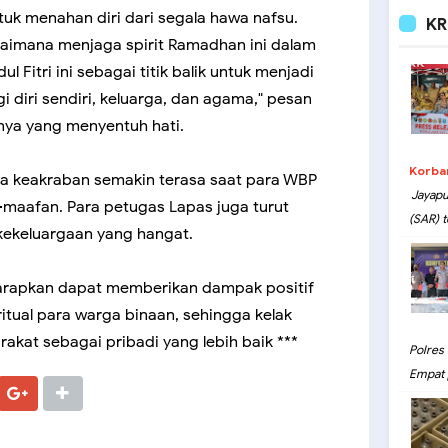
tuk menahan diri dari segala hawa nafsu.
KR
gaimana menjaga spirit Ramadhan ini dalam
ul Fitri ini sebagai titik balik untuk menjadi
i diri sendiri, keluarga, dan agama," pesan
nya yang menyentuh hati.
Korba
na keakraban semakin terasa saat para WBP
Jayapu
maafan. Para petugas Lapas juga turut
(SAR) t
kekeluargaan yang hangat.
harapkan dapat memberikan dampak positif
itual para warga binaan, sehingga kelak
akat sebagai pribadi yang lebih baik ***
Polres
Empat 