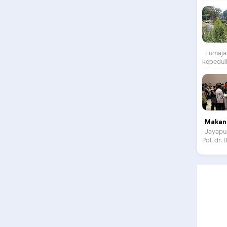
Lumajan
kepeduli
Makan 
Jayapur
Pol. dr.