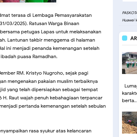
PASKOTA
dmat terasa di Lembaga Pemasyarakatan
Huawei W
 (31/03/2025). Ratusan Warga Binaan
 bersama petugas Lapas untuk melaksanakan
AR
ijriah. Lantunan takbir menggema di halaman
 Hal ini menjadi penanda kemenangan setelah
n ibadah puasa Ramadhan.
ember RM. Kristyo Nugroho, sejak pagi
gan mengenakan pakaian muslim terbaiknya
Lumaj
id yang telah dipersiapkan sebagai tempat
karakt
446 H. Raut wajah penuh kebahagiaan terpancar
berta..
ni menjadi pertanda kemenangan setelah sebulan
yampaikan rasa syukur atas kelancaran