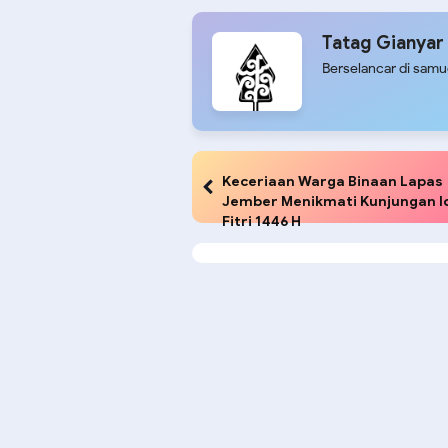
Tatag Gianyar
Berselancar di sam
Keceriaan Warga Binaan Lapas
Jember Menikmati Kunjungan I
Fitri 1446 H