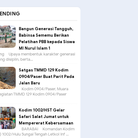
ENDING
Bangun Generasi Tangguh,
Babinsa Sememu Berikan
Pelatihan PBB kepada Siswa
MI Nurul Islam 1
g – Upaya membentuk karakter generasi
g disiplin, berta...
Satgas TMMD 129 Kodim
0904/Paser Buat Parit Pada
Jalan Baru
Kodim 0904/Paser, Muara
egiatan TMMD 129 Kodim 0904/Paser
Kodim 1002/HST Gelar
Safari Salat Jumat untuk
Mempererat Kebersamaan
BARABAI – Komandan Kodim
 1002/Hulu Sungai Tengah Letkol Inf ...