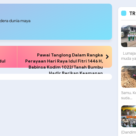
TR
udera dunia maya
Lumajan
Pawai Tanglong Dalam Rangka
muda yan
dul
Perayaan Hari Raya Idul Fitri 1446 H,
Babinsa Kodim 1022/Tanah Bumbu
Hadir Berikan Keamanan
Samu. K
suda...
(Dandim)