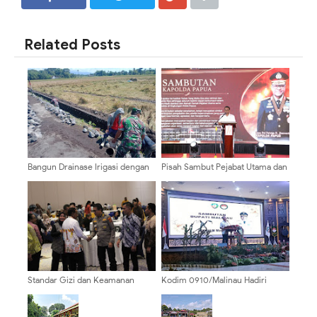
SHARE
SHARE
Related Posts
Bangun Drainase Irigasi dengan
Pisah Sambut Pejabat Utama dan
Semangat Gotong Royong,
Kapolres, Kapolda Papua Dorong
Babinsa Dawuhan Wetan Perkuat
Penguatan Sinergi dan
Ketahanan Pangan
Pelayanan Masyarakat
Standar Gizi dan Keamanan
Kodim 0910/Malinau Hadiri
Pangan Jadi Prioritas, Kabid
Pengukuhan Pengurus Dharma
Dokkes Polda Papua Hadiri
Wanita Persatuan Kabupaten
Workshop Program Makan
Malinau