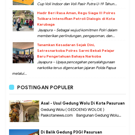
Cup Voli Indoor dan Voli Pasir Putra U-19 Tahun...
Hadir Beri Rasa Aman, Regu Siaga III Polres
Tolikara Intensifkan Patroli Dialogis di Kota
Karubaga
Jayapura – Sebagai wujud komitmen Polri dalam
memberikan perlindungan, pengayoman, dan...
Tanamkan Kesadaran Sejak Dini,
Satresnarkoba Polres Sarmi Bekali Pelajar
Baru Pengetahuan Bahaya Narkoba
Jayapura – Upaya pencegahan penyalahgunaan
narkotika terus digencarkan jajaran Polda Papua
melalui...
POSTINGAN POPULER
Asal - Usul Gedung Wolu Di Kota Pasuruan
Gedung Wolu ( GEDOENG WOLOE )
Paskotanews.com - Bangunan Gedung Wolu...
Di Balik Gedung P3GI Pasuruan