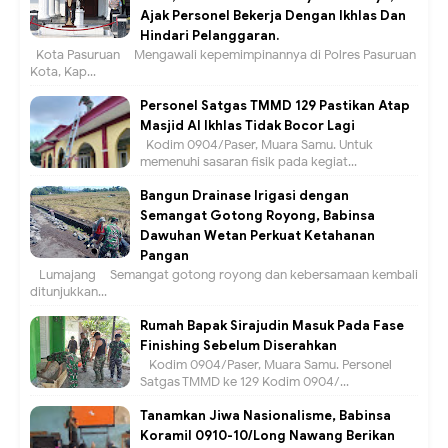
Ajak Personel Bekerja Dengan Ikhlas Dan
Hindari Pelanggaran.
Kota Pasuruan – Mengawali kepemimpinannya di Polres Pasuruan
Kota, Kap...
Personel Satgas TMMD 129 Pastikan Atap
Masjid Al Ikhlas Tidak Bocor Lagi
Kodim 0904/Paser, Muara Samu. Untuk
memenuhi sasaran fisik pada kegiat...
Bangun Drainase Irigasi dengan
Semangat Gotong Royong, Babinsa
Dawuhan Wetan Perkuat Ketahanan
Pangan
Lumajang – Semangat gotong royong dan kebersamaan kembali
ditunjukkan...
Rumah Bapak Sirajudin Masuk Pada Fase
Finishing Sebelum Diserahkan
Kodim 0904/Paser, Muara Samu. Personel
Satgas TMMD ke 129 Kodim 0904/...
Tanamkan Jiwa Nasionalisme, Babinsa
Koramil 0910-10/Long Nawang Berikan