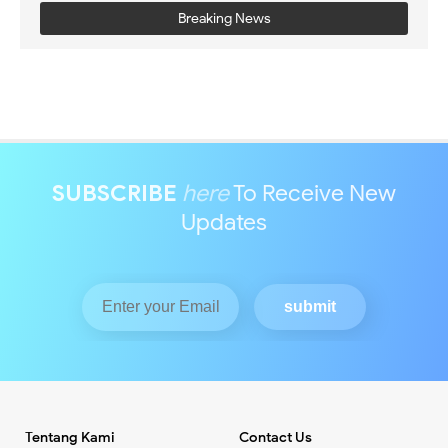
Breaking News
SUBSCRIBE
here
To Receive New
Updates
Tentang Kami
Contact Us