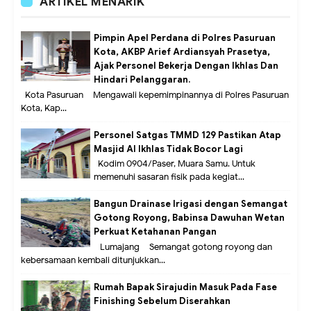
ARTIKEL MENARIK
Pimpin Apel Perdana di Polres Pasuruan
Kota, AKBP Arief Ardiansyah Prasetya,
Ajak Personel Bekerja Dengan Ikhlas Dan
Hindari Pelanggaran.
Kota Pasuruan – Mengawali kepemimpinannya di Polres Pasuruan
Kota, Kap...
Personel Satgas TMMD 129 Pastikan Atap
Masjid Al Ikhlas Tidak Bocor Lagi
Kodim 0904/Paser, Muara Samu. Untuk
memenuhi sasaran fisik pada kegiat...
Bangun Drainase Irigasi dengan Semangat
Gotong Royong, Babinsa Dawuhan Wetan
Perkuat Ketahanan Pangan
Lumajang – Semangat gotong royong dan
kebersamaan kembali ditunjukkan...
Rumah Bapak Sirajudin Masuk Pada Fase
Finishing Sebelum Diserahkan