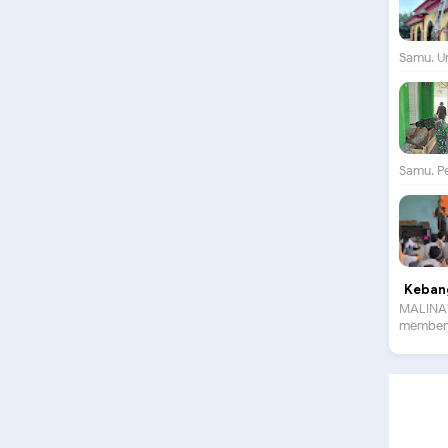
Samu. Un
Samu. P
Kebang
MALINAU
membent