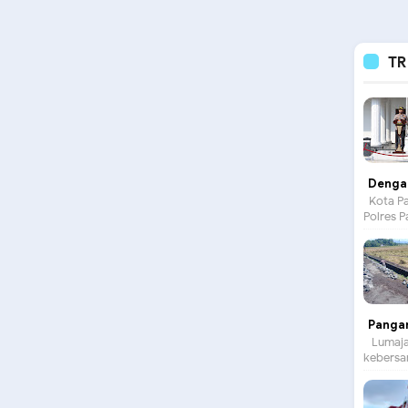
TR
Dengan
Kota Pa
Polres P
Panga
Lumajan
kebersam