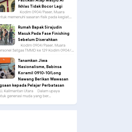
Pastikan Atap Masjid Al
Ikhlas Tidak Bocor Lagi
Kodim 0904/Paser, Muara
tuk memenuhi sasaran fisik pada kegiat...
Rumah Bapak Sirajudin
Masuk Pada Fase Finishing
Sebelum Diserahkan
Kodim 0904/Paser, Muara
ersonel Satgas TMMD ke 129 Kodim 0904/...
Tanamkan Jiwa
Nasionalisme, Babinsa
Koramil 0910-10/Long
Nawang Berikan Wawasan
saan kepada Pelajar Perbatasan
, Kalimantan Utara – Dalam upaya
uk generasi muda yang ber...