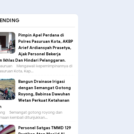
ENDING
Pimpin Apel Perdana di
Polres Pasuruan Kota, AKBP
Arief Ardiansyah Prasetya,
Ajak Personel Bekerja
 Ikhlas Dan Hindari Pelanggaran.
suruan – Mengawali kepemimpinannya di
asuruan Kota, Kap...
Bangun Drainase Irigasi
dengan Semangat Gotong
Royong, Babinsa Dawuhan
Wetan Perkuat Ketahanan
n
g – Semangat gotong royong dan
aan kembali ditunjukkan...
Personel Satgas TMMD 129