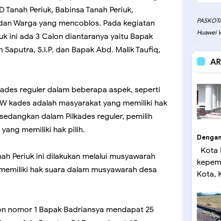
D Tanah Periuk, Babinsa Tanah Periuk,
PASKOTA
dan Warga yang mencoblos. Pada kegiatan
Huawei W
k ini ada 3 Calon diantaranya yaitu Bapak
 Saputra, S.I.P. dan Bapak Abd. Malik Taufiq,
AR
ades reguler dalam beberapa aspek, seperti
PAW kades adalah masyarakat yang memiliki hak
edangkan dalam Pilkades reguler, pemilih
yang memiliki hak pilih.
Dengan 
Kota 
ah Periuk ini dilakukan melalui musyawarah
kepemi
memiliki hak suara dalam musyawarah desa
Kota, K
.
calon nomor 1 Bapak Badriansya mendapat 25