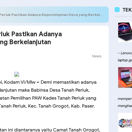
TE
eriuk Pastikan Adanya Kepemimpinan Desa yang Berkelanjutan
riuk Pastikan Adanya
ng Berkelanjutan
– Lenovo
News
laptop ga
N, Kodam VI/Mlw – Demi memastikan adanya
anjutan maka Babinsa Desa Tanah Periuk,
atan Pemilihan PAW Kades Tanah Periuk yang
memperku
anah Periuk, Kec. Tanah Grogot, Kab. Paser.
menghadi
an ini diantaranya yaitu Camat Tanah Grogot,