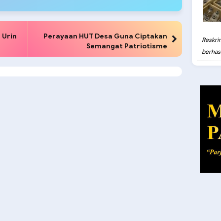
 Urin
Perayaan HUT Desa Guna Ciptakan
Reskri
Semangat Patriotisme
berhasil