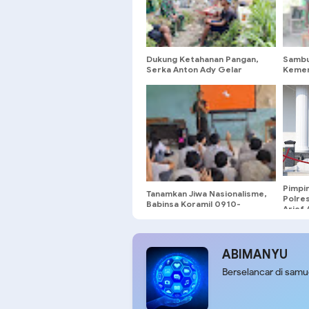
Dukung Ketahanan Pangan,
Sambu
Serka Anton Ady Gelar
Kemer
Komsos Persiapan Panen
Sengg
Jagung Bersama Poktan
Merah
Rahayu
Pimpin
Tanamkan Jiwa Nasionalisme,
Polre
Babinsa Koramil 0910-
Arief 
10/Long Nawang Berikan
Ajak 
Wawasan Kebangsaan
Dengan
kepada Pelajar Perbatasan
Pelan
ABIMANYU
Berselancar di sam