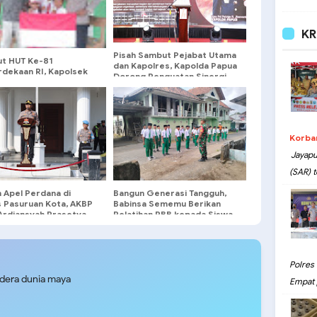
KR
Pisah Sambut Pejabat Utama
t HUT Ke-81
dan Kapolres, Kapolda Papua
dekaan RI, Kapolsek
Dorong Penguatan Sinergi
i Bagikan Bendera
dan Pelayanan Masyarakat
 Putih kepada Warga
Korba
Jayapu
(SAR) t
 Apel Perdana di
Bangun Generasi Tangguh,
s Pasuruan Kota, AKBP
Babinsa Sememu Berikan
Ardiansyah Prasetya,
Pelatihan PBB kepada Siswa
Personel Bekerja
MI Nurul Islam 1
 Ikhlas Dan Hindari
ggaran.
Polres
udera dunia maya
Empat 