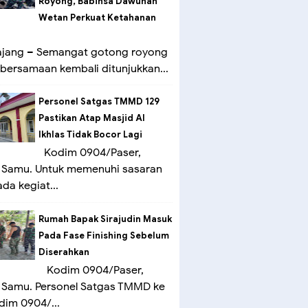
Royong, Babinsa Dawuhan
Wetan Perkuat Ketahanan
ang – Semangat gotong royong
bersamaan kembali ditunjukkan...
Personel Satgas TMMD 129
Pastikan Atap Masjid Al
Ikhlas Tidak Bocor Lagi
Kodim 0904/Paser,
 Samu. Untuk memenuhi sasaran
ada kegiat...
Rumah Bapak Sirajudin Masuk
Pada Fase Finishing Sebelum
Diserahkan
Kodim 0904/Paser,
 Samu. Personel Satgas TMMD ke
dim 0904/...