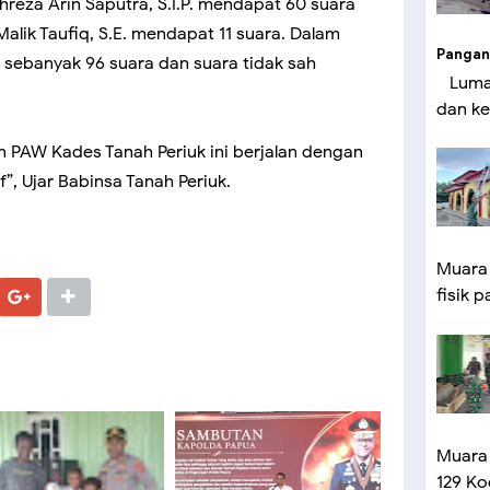
reza Arin Saputra, S.I.P. mendapat 60 suara
lik Taufiq, S.E. mendapat 11 suara. Dalam
Pangan
h sebanyak 96 suara dan suara tidak sah
Lumaj
dan ke
an PAW Kades Tanah Periuk ini berjalan dengan
f”, Ujar Babinsa Tanah Periuk.
Muara
fisik p
Muara
129 Ko