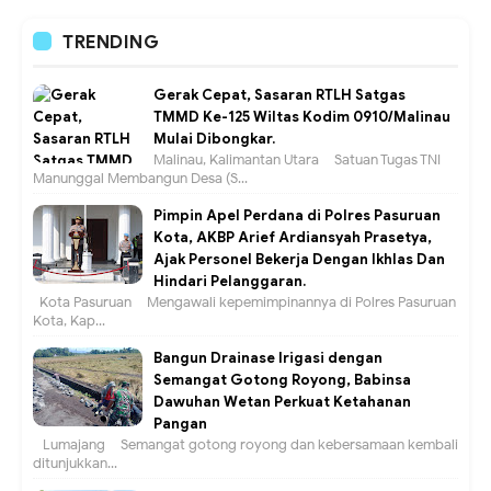
TRENDING
Gerak Cepat, Sasaran RTLH Satgas
TMMD Ke-125 Wiltas Kodim 0910/Malinau
Mulai Dibongkar.
Malinau, Kalimantan Utara – Satuan Tugas TNI
Manunggal Membangun Desa (S...
Pimpin Apel Perdana di Polres Pasuruan
Kota, AKBP Arief Ardiansyah Prasetya,
Ajak Personel Bekerja Dengan Ikhlas Dan
Hindari Pelanggaran.
Kota Pasuruan – Mengawali kepemimpinannya di Polres Pasuruan
Kota, Kap...
Bangun Drainase Irigasi dengan
Semangat Gotong Royong, Babinsa
Dawuhan Wetan Perkuat Ketahanan
Pangan
Lumajang – Semangat gotong royong dan kebersamaan kembali
ditunjukkan...