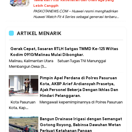
Lebih Canggih
PASKOTANEWS.COM – Huawei resmi menghadirkan
Huawei Watch Fit 4 Series sebagai generasi terbaru...
ARTIKEL MENARIK
Gerak Cepat, Sasaran RTLH Satgas TMMD Ke-125 Wiltas
Kodim 0910/Malinau Mulai Dibongkar.
Malinau, Kalimantan Utara – Satuan Tugas TNI Manunggal
Membangun Desa (S...
Pimpin Apel Perdana di Polres Pasuruan
Kota, AKBP Arief Ardiansyah Prasetya,
Ajak Personel Bekerja Dengan Ikhlas Dan
Hindari Pelanggaran.
Kota Pasuruan – Mengawali kepemimpinannya di Polres Pasuruan
Kota, Kap...
Bangun Drainase Irigasi dengan Semangat
Gotong Royong, Babinsa Dawuhan Wetan
Perkuat Ketahanan Pangan