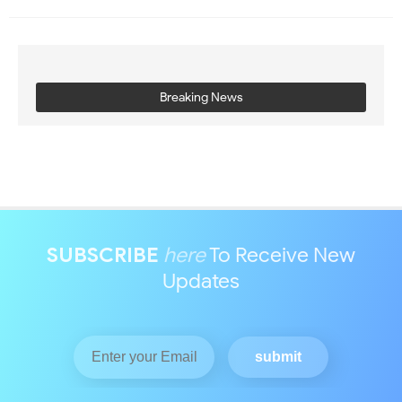
Breaking News
SUBSCRIBE
here
To Receive New
Updates