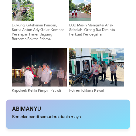
Diserahkan
Dukung Ketahanan Pangan,
DBD Masih Mengintai Anak
Serka Anton Ady Gelar Komsos
Sekolah, Orang Tua Diminta
Persiapan Panen Jagung
Perkuat Pencegahan
Bersama Poktan Rahayu
Kapolsek Kelila Pimpin Patroli
Polres Tolikara Kawal
Malam, Ajak Warga Jaga
Pelaksanaan Ibadah Minggu,
Kondusivitas Kamtibmas
Pastikan Jemaat Beribadah
dengan Aman dan Khusyuk
ABIMANYU
Berselancar di samudera dunia maya