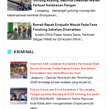
Gotong Royong, Babinsa Dawuhan Wetan
Perkuat Ketahanan Pangan
Lumajang – Semangat gotong royong dan
kebersamaan kembali ditunjukkan...
Rumah Bapak Sirajudin Masuk Pada Fase
Finishing Sebelum Diserahkan
Kodim 0904/Paser, Muara Samu. Personel
Satgas TMMD ke 129 Kodim 0904/...
KRIMINAL
Operasi SAR Ledakan Kompleks Perikanan Biak
Resmi Ditutup, Polda Papua Fokus Tuntaskan
Penyidikan dan Identifikasi Korban
Jayapura – Operasi Pencarian dan Pertolongan
(SAR) terhadap korban ledakan yang terjadi di...
Polres Pasuruan Kota Amankan 4 Tersangka
Pengeroyokan Remaja di GOR Untung Suropati
KOTA PASURUAN - Satreskrim Polres Pasuruan
Kota Polda Jatim mengamankan Empat pemuda
yang...