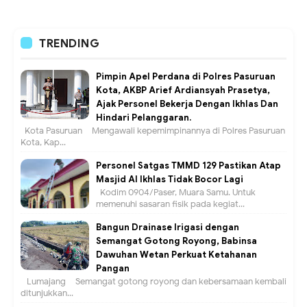
TRENDING
Pimpin Apel Perdana di Polres Pasuruan
Kota, AKBP Arief Ardiansyah Prasetya,
Ajak Personel Bekerja Dengan Ikhlas Dan
Hindari Pelanggaran.
Kota Pasuruan – Mengawali kepemimpinannya di Polres Pasuruan
Kota, Kap...
Personel Satgas TMMD 129 Pastikan Atap
Masjid Al Ikhlas Tidak Bocor Lagi
Kodim 0904/Paser, Muara Samu. Untuk
memenuhi sasaran fisik pada kegiat...
Bangun Drainase Irigasi dengan
Semangat Gotong Royong, Babinsa
Dawuhan Wetan Perkuat Ketahanan
Pangan
Lumajang – Semangat gotong royong dan kebersamaan kembali
ditunjukkan...