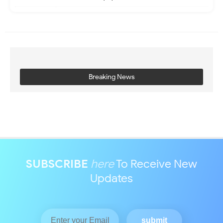
Breaking News
SUBSCRIBE
here
To Receive New
Updates