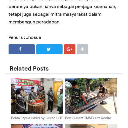
perannya bukan hanya sebagai penjaga keamanan,
tetapi juga sebagai mitra masyarakat dalam
membangun peradaban.
Penulis : Jhosua
SHARE
SHARE
Related Posts
Polda Papua Hadiri Syukuran HUT
Box Culvert TMMD 129 Kodim
ke-27 PP Polri Daerah Papua
0904/Paser Mulai Terlihat
Bentuknya