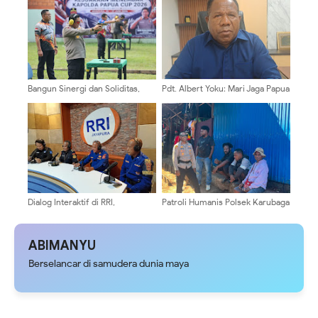
Bangun Sinergi dan Soliditas,
Pdt. Albert Yoku: Mari Jaga Papua
Astama Ops Kapolri Latihan
Tetap Aman dengan Semangat
Menembak Bersama Jajaran
Persaudaraan
Polda Papua
Dialog Interaktif di RRI,
Patroli Humanis Polsek Karubaga
Ditpolairud Polda Papua
Hadir di Tengah Aktivitas Warga,
Tegaskan Komitmen Jaga
Wujudkan Situasi Kamtibmas
Keamanan Perairan
yang Aman dan Kondusif
ABIMANYU
Berselancar di samudera dunia maya