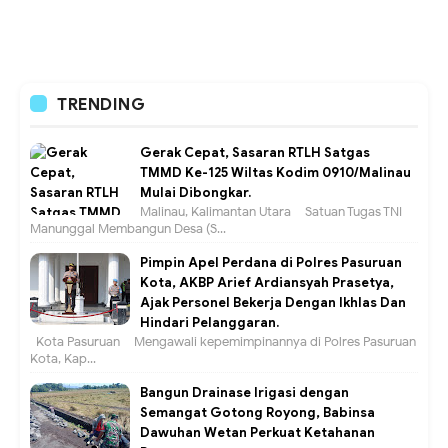
TRENDING
Gerak Cepat, Sasaran RTLH Satgas
TMMD Ke-125 Wiltas Kodim 0910/Malinau
Mulai Dibongkar.
Malinau, Kalimantan Utara – Satuan Tugas TNI
Manunggal Membangun Desa (S...
Pimpin Apel Perdana di Polres Pasuruan
Kota, AKBP Arief Ardiansyah Prasetya,
Ajak Personel Bekerja Dengan Ikhlas Dan
Hindari Pelanggaran.
Kota Pasuruan – Mengawali kepemimpinannya di Polres Pasuruan
Kota, Kap...
Bangun Drainase Irigasi dengan
Semangat Gotong Royong, Babinsa
Dawuhan Wetan Perkuat Ketahanan