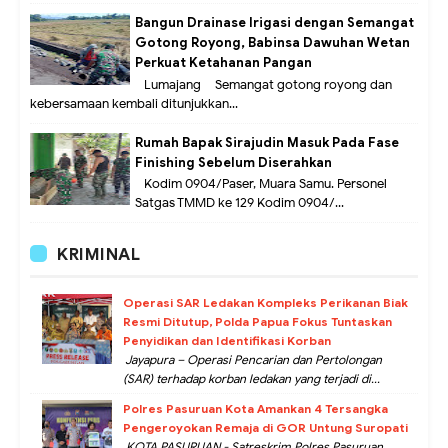
Bangun Drainase Irigasi dengan Semangat
Gotong Royong, Babinsa Dawuhan Wetan
Perkuat Ketahanan Pangan
Lumajang – Semangat gotong royong dan
kebersamaan kembali ditunjukkan...
Rumah Bapak Sirajudin Masuk Pada Fase
Finishing Sebelum Diserahkan
Kodim 0904/Paser, Muara Samu. Personel
Satgas TMMD ke 129 Kodim 0904/...
KRIMINAL
Operasi SAR Ledakan Kompleks Perikanan Biak
Resmi Ditutup, Polda Papua Fokus Tuntaskan
Penyidikan dan Identifikasi Korban
Jayapura – Operasi Pencarian dan Pertolongan
(SAR) terhadap korban ledakan yang terjadi di...
Polres Pasuruan Kota Amankan 4 Tersangka
Pengeroyokan Remaja di GOR Untung Suropati
KOTA PASURUAN - Satreskrim Polres Pasuruan