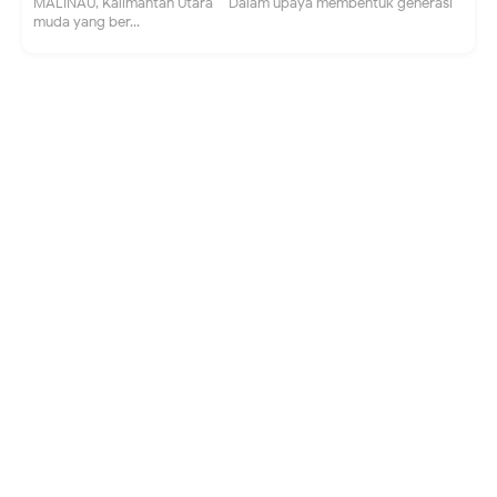
MALINAU, Kalimantan Utara – Dalam upaya membentuk generasi
muda yang ber...