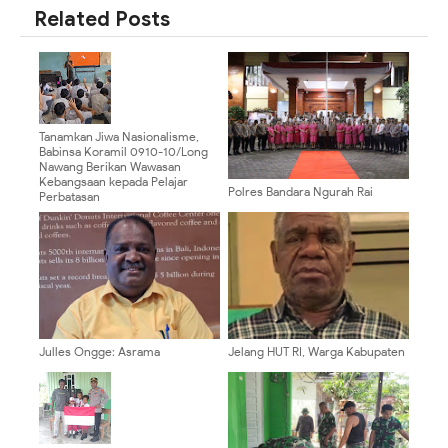
Related Posts
Tanamkan Jiwa Nasionalisme,
Babinsa Koramil 0910-10/Long
Nawang Berikan Wawasan
Kebangsaan kepada Pelajar
Polres Bandara Ngurah Rai
Perbatasan
Sambut Kapolres Baru dan
Pelepasan Mantan Kapolres
Julles Ongge: Asrama
Jelang HUT RI, Warga Kabupaten
Mahasiswa Harus Jadi Pusat
Puncak Diimbau Waspada
Pembinaan, Bukan Ruang
Provokasi
Provokasi