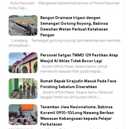
Kota Pasuruan – Mengawali kepemimpinannya di Polres Pasuruan
Kota, Kap...
Bangun Drainase Irigasi dengan
Semangat Gotong Royong, Babinsa
Dawuhan Wetan Perkuat Ketahanan
Pangan
Lumajang – Semangat gotong royong dan kebersamaan kembali
ditunjukkan...
Personel Satgas TMMD 129 Pastikan Atap
Masjid Al Ikhlas Tidak Bocor Lagi
Kodim 0904/Paser, Muara Samu. Untuk
memenuhi sasaran fisik pada kegiat...
Rumah Bapak Sirajudin Masuk Pada Fase
Finishing Sebelum Diserahkan
Kodim 0904/Paser, Muara Samu. Personel
Satgas TMMD ke 129 Kodim 0904/...
Tanamkan Jiwa Nasionalisme, Babinsa
Koramil 0910-10/Long Nawang Berikan
Wawasan Kebangsaan kepada Pelajar
Perbatasan