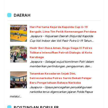
DAERAH
Hari Pertama Kejurda Kapolda Cup U-19
Bergulir, Lima Tim Petik Kemenangan Perdana
Jayapura – Kejuaraan Daerah (Kejurda) Kapolda
Cup Voli Indoor dan Voli Pasir Putra U-19 Tahun...
Hadir Beri Rasa Aman, Regu Siaga III Polres
Tolikara Intensifkan Patroli Dialogis di Kota
Karubaga
Jayapura – Sebagai wujud komitmen Polri dalam
memberikan perlindungan, pengayoman, dan...
Tanamkan Kesadaran Sejak Dini,
Satresnarkoba Polres Sarmi Bekali Pelajar
Baru Pengetahuan Bahaya Narkoba
Jayapura – Upaya pencegahan penyalahgunaan
narkotika terus digencarkan jajaran Polda Papua
melalui...
POSTINGAN POPULER