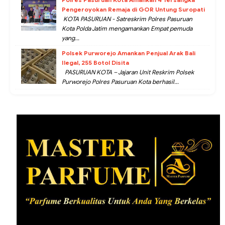
Pengeroyokan Remaja di GOR Untung Suropati
KOTA PASURUAN - Satreskrim Polres Pasuruan
Kota Polda Jatim mengamankan Empat pemuda
yang...
Polsek Purworejo Amankan Penjual Arak Bali
Ilegal, 255 Botol Disita
PASURUAN KOTA – Jajaran Unit Reskrim Polsek
Purworejo Polres Pasuruan Kota berhasil...