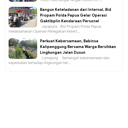
Bangun Keteladanan dari Internal, Bid
Propam Polda Papua Gelar Operasi
Gaktibplin Kendaraan Personel
Jayapura –Bid Propam Polda Papua
melaksanakan Operasi Penegakan Ketert...
Perkuat Kebersamaan, Babinsa
Kalipenggung Bersama Warga Bersihkan
Lingkungan Jalan Dusun
Lumajang – Semangat kebersamaan dan
kepedulian terhadap lingkungan ter...