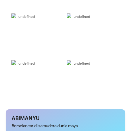
undefined
undefined
undefined
undefined
ABIMANYU
Berselancar di samudera dunia maya