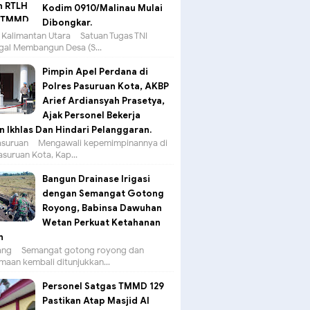
Kodim 0910/Malinau Mulai
Dibongkar.
 Kalimantan Utara – Satuan Tugas TNI
al Membangun Desa (S...
Pimpin Apel Perdana di
Polres Pasuruan Kota, AKBP
Arief Ardiansyah Prasetya,
Ajak Personel Bekerja
 Ikhlas Dan Hindari Pelanggaran.
suruan – Mengawali kepemimpinannya di
asuruan Kota, Kap...
Bangun Drainase Irigasi
dengan Semangat Gotong
Royong, Babinsa Dawuhan
Wetan Perkuat Ketahanan
n
g – Semangat gotong royong dan
aan kembali ditunjukkan...
Personel Satgas TMMD 129
Pastikan Atap Masjid Al