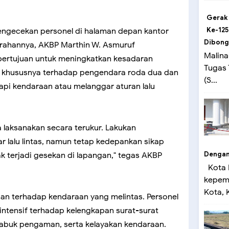
Gerak
Ke-125
engecekan personel di halaman depan kantor
Dibong
arahannya, AKBP Marthin W. Asmuruf
Malina
bertujuan untuk meningkatkan kesadaran
Tugas
s, khususnya terhadap pengendara roda dua dan
(S...
pi kendaraan atau melanggar aturan lalu
ta laksanakan secara terukur. Lakukan
r lalu lintas, namun tetap kedepankan sikap
Dengan 
k terjadi gesekan di lapangan," tegas AKBP
Kota 
kepemi
Kota, K
an terhadap kendaraan yang melintas. Personel
ntensif terhadap kelengkapan surat-surat
abuk pengaman, serta kelayakan kendaraan.