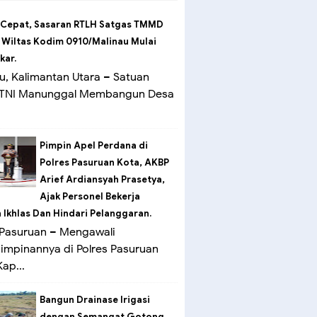
 Cepat, Sasaran RTLH Satgas TMMD
 Wiltas Kodim 0910/Malinau Mulai
kar.
u, Kalimantan Utara – Satuan
 TNI Manunggal Membangun Desa
Pimpin Apel Perdana di
Polres Pasuruan Kota, AKBP
Arief Ardiansyah Prasetya,
Ajak Personel Bekerja
Ikhlas Dan Hindari Pelanggaran.
Pasuruan – Mengawali
mpinannya di Polres Pasuruan
ap...
Bangun Drainase Irigasi
dengan Semangat Gotong