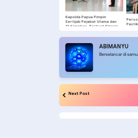
Kapolda Papua Pimpin
Perso
Sertijab Pejabat Utama dan
Pastik
13 Kapolres, Perkuat Kinerja
Tidak 
Organisasi
ABIMANYU
Berselancar di sam
Next Post