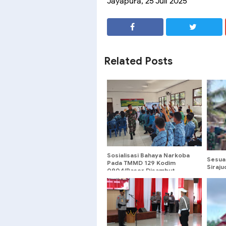
Jayapura, 25 Juli 2025
SHARE
SHARE
Related Posts
Sosialisasi Bahaya Narkoba
Sesua
Pada TMMD 129 Kodim
Siraj
0904/Paser Disambut
Ubah 
Positif