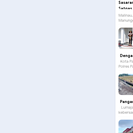
Malinau,
Manungg
Dengan
Kota Pa
Polres P
Panga
Lumajan
kebersam