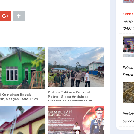
Korba
Jayapu
(SAR) t
Polres
Empat 
Polres Tolikara Perkuat
i Keinginan Bapak
Patroli Siaga Antisipasi
udin, Satgas TMMD 129
Gangguan Kamtibmas di
Tampilan Rumahnya
Karubagat
Reskri
berhasil