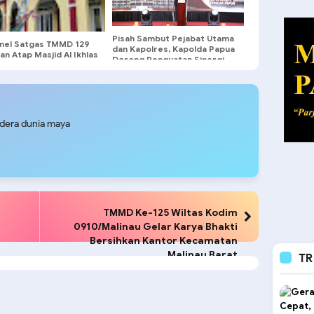
Pisah Sambut Pejabat Utama
nel Satgas TMMD 129
dan Kapolres, Kapolda Papua
an Atap Masjid Al Ikhlas
Dorong Penguatan Sinergi
Bocor Lagi
dan Pelayanan Masyarakat
udera dunia maya
TMMD Ke-125 Wiltas Kodim
0910/Malinau Gelar Karya Bhakti
Bersihkan Kantor Kecamatan
Malinau Barat
TR