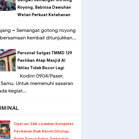
Royong, Babinsa Dawuhan
Wetan Perkuat Ketahanan
ang – Semangat gotong royong
bersamaan kembali ditunjukkan...
Personel Satgas TMMD 129
Pastikan Atap Masjid Al
Ikhlas Tidak Bocor Lagi
Kodim 0904/Paser,
 Samu. Untuk memenuhi sasaran
ada kegiat...
IMINAL
Operasi SAR Ledakan Kompleks
Perikanan Biak Resmi Ditutup,
Polda Papua Fokus Tuntaskan