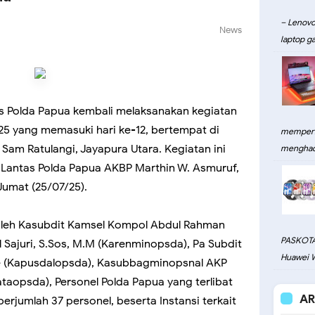
– Lenovo
News
laptop ga
tas Polda Papua kembali melaksanakan kegiatan
25 yang memasuki hari ke-12, bertempat di
memperku
Sam Ratulangi, Jayapura Utara. Kegiatan ini
menghadi
 Lantas Polda Papua AKBP Marthin W. Asmuruf,
Jumat (25/07/25).
ri oleh Kasubdit Kamsel Kompol Abdul Rahman
PASKOTA
 Sajuri, S.Sos, M.M (Karenminopsda), Pa Subdit
Huawei W
e (Kapusdalopsda), Kasubbagminopsnal AKP
ataopsda), Personel Polda Papua yang terlibat
AR
rjumlah 37 personel, beserta Instansi terkait