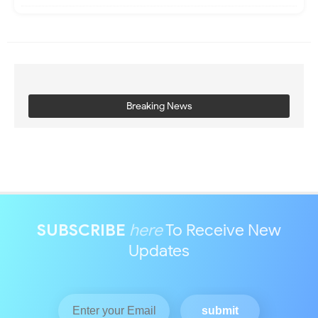
Breaking News
SUBSCRIBE
here
To Receive New
Updates