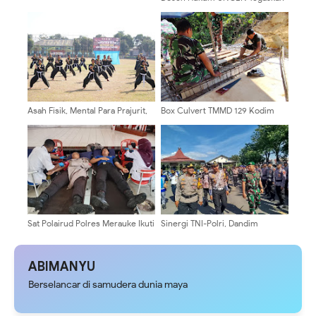
Dukungan bagi Polri: Putusan MK
Harus Jadi Momentum
Penguatan Profesionalisme
Asah Fisik, Mental Para Prajurit,
Box Culvert TMMD 129 Kodim
Kodim 0808/Blitar Gelar Uji
0904/Paser Mulai Terlihat
Kenaikan Tingkat Pencak Silat
Bentuknya
Militer
Sat Polairud Polres Merauke Ikuti
Sinergi TNI-Polri, Dandim
Giat Donor Darah Dalam Rangka
Pasuruan Ikuti Apel Gelar
HUT Ke-80 Korps Brimob Polri
Operasi Ketupat Semeru 2026
ABIMANYU
Berselancar di samudera dunia maya