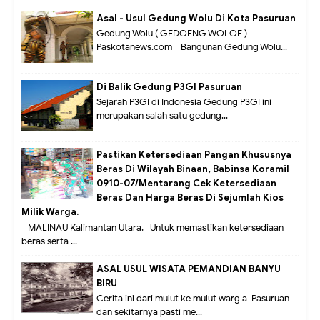
Asal - Usul Gedung Wolu Di Kota Pasuruan
Gedung Wolu ( GEDOENG WOLOE )
Paskotanews.com - Bangunan Gedung Wolu...
Di Balik Gedung P3GI Pasuruan
Sejarah P3GI di Indonesia Gedung P3GI ini
merupakan salah satu gedung...
Pastikan Ketersediaan Pangan Khususnya
Beras Di Wilayah Binaan, Babinsa Koramil
0910-07/Mentarang Cek Ketersediaan
Beras Dan Harga Beras Di Sejumlah Kios
Milik Warga.
MALINAU Kalimantan Utara,- Untuk memastikan ketersediaan
beras serta ...
ASAL USUL WISATA PEMANDIAN BANYU
BIRU
Cerita ini dari mulut ke mulut warg a Pasuruan
dan sekitarnya pasti me...