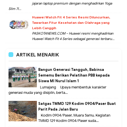
jajaran laptop premium dengan menghadirkan Yoga
Slim 7i...
Huawei Watch Fit 4 Series Resmi Diluncurkan,
Tawarkan Fitur Kesehatan dan Olahraga yang
Lebih Canggih
PASKOTANEWS.COM – Huawei resmi menghadirkan
Huawei Watch Fit 4 Series sebagai generasi terbaru...
ARTIKEL MENARIK
Bangun Generasi Tangguh, Babinsa
Sememu Berikan Pelatihan PBB kepada
Siswa MI Nurul Islam 1
Lumajang – Upaya membentuk karakter
generasi muda yang disiplin, berta...
Satgas TMMD 129 Kodim 0904/Paser Buat
Parit Pada Jalan Baru
Kodim 0904/Paser, Muara Samu. Kegiatan
TMMD 129 Kodim 0904/Paser suda...