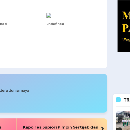
ined
undefined
udera dunia maya
TR
i
Kapolres Supiori Pimpin Sertijab dan