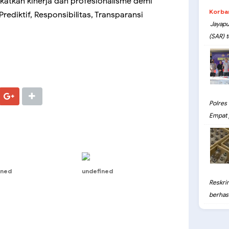
katkan kinerja dan profesionalisme demi
Korba
rediktif, Responsibilitas, Transparansi
Jayapu
(SAR) t
Polres
Empat 
ined
undefined
Reskri
berhasil