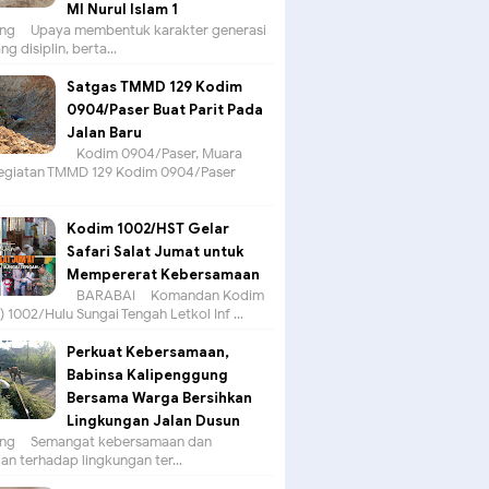
MI Nurul Islam 1
g – Upaya membentuk karakter generasi
g disiplin, berta...
Satgas TMMD 129 Kodim
0904/Paser Buat Parit Pada
Jalan Baru
Kodim 0904/Paser, Muara
egiatan TMMD 129 Kodim 0904/Paser
Kodim 1002/HST Gelar
Safari Salat Jumat untuk
Mempererat Kebersamaan
BARABAI – Komandan Kodim
 1002/Hulu Sungai Tengah Letkol Inf ...
Perkuat Kebersamaan,
Babinsa Kalipenggung
Bersama Warga Bersihkan
Lingkungan Jalan Dusun
g – Semangat kebersamaan dan
an terhadap lingkungan ter...