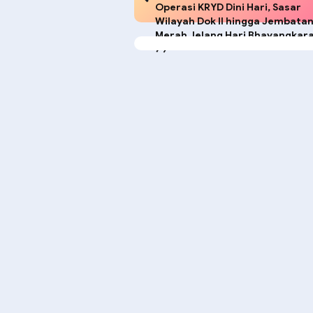
Operasi KRYD Dini Hari, Sasar
Wilayah Dok II hingga Jembata
Merah Jelang Hari Bhayangkara
79