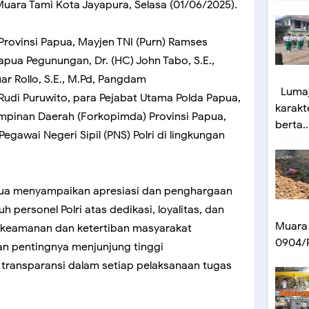
Muara Tami Kota Jayapura, Selasa (01/06/2025).
 Provinsi Papua, Mayjen TNI (Purn) Ramses
Papua Pegunungan, Dr. (HC) John Tabo, S.E.,
r Rollo, S.E., M.Pd, Pangdam
Lumaj
Rudi Puruwito, para Pejabat Utama Polda Papua,
karakt
mpinan Daerah (Forkopimda) Provinsi Papua,
berta..
Pegawai Negeri Sipil (PNS) Polri di lingkungan
ua menyampaikan apresiasi dan penghargaan
h personel Polri atas dedikasi, loyalitas, dan
Muara
keamanan dan ketertiban masyarakat
0904/P
an pentingnya menjunjung tinggi
n transparansi dalam setiap pelaksanaan tugas