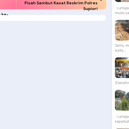
Pisah Sambut Kasat Reskrim Polres
Lumajan
n
Supiori
muda yan
 ke-
Samu. K
suda...
(Dandim)
Lumajan
kepeduli