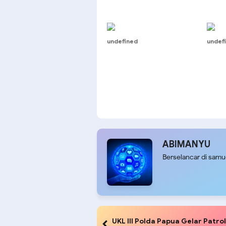
undefined
undef
ABIMANYU
Berselancar di sam
UKL III Polda Papua Gelar Patrol