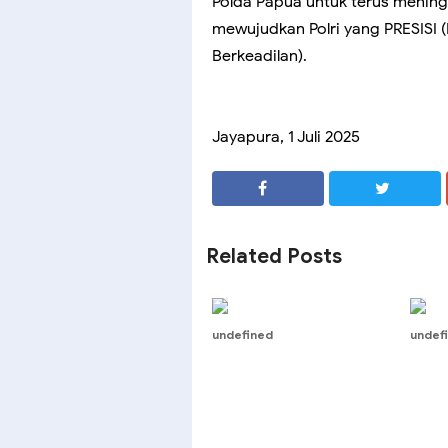
Polda Papua untuk terus mening
mewujudkan Polri yang PRESISI (P
Berkeadilan).
Jayapura, 1 Juli 2025
SHARE
SHARE
Related Posts
undefined
undef