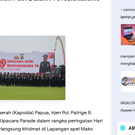
– Lenovo
laptop ga
memperku
menghadi
PASKOTA
Huawei W
rah (Kapolda) Papua, Irjen Pol. Patrige R.
n Upacara Parade dalam rangka peringatan Hari
AR
rlangsung khidmat di Lapangan apel Mako