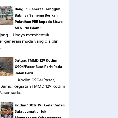
Bangun Generasi Tangguh,
Babinsa Sememu Berikan
Pelatihan PBB kepada Siswa
MI Nurul Islam 1
ang – Upaya membentuk
er generasi muda yang disiplin,
.
Satgas TMMD 129 Kodim
0904/Paser Buat Parit Pada
Jalan Baru
Kodim 0904/Paser,
 Samu. Kegiatan TMMD 129 Kodim
aser suda...
Kodim 1002/HST Gelar Safari
Salat Jumat untuk
Mempererat Kebersamaan