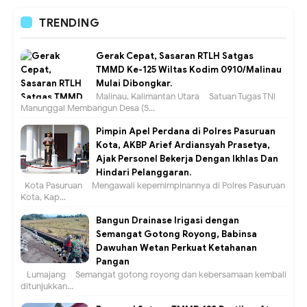
TRENDING
Gerak Cepat, Sasaran RTLH Satgas
TMMD Ke-125 Wiltas Kodim 0910/Malinau
Mulai Dibongkar.
Malinau, Kalimantan Utara – Satuan Tugas TNI
Manunggal Membangun Desa (S...
Pimpin Apel Perdana di Polres Pasuruan
Kota, AKBP Arief Ardiansyah Prasetya,
Ajak Personel Bekerja Dengan Ikhlas Dan
Hindari Pelanggaran.
Kota Pasuruan – Mengawali kepemimpinannya di Polres Pasuruan
Kota, Kap...
Bangun Drainase Irigasi dengan
Semangat Gotong Royong, Babinsa
Dawuhan Wetan Perkuat Ketahanan
Pangan
Lumajang – Semangat gotong royong dan kebersamaan kembali
ditunjukkan...