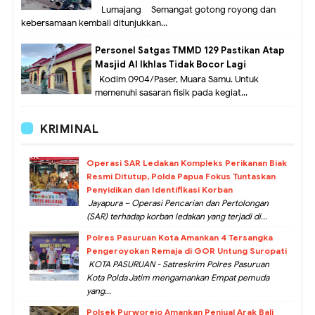
Lumajang – Semangat gotong royong dan
kebersamaan kembali ditunjukkan...
Personel Satgas TMMD 129 Pastikan Atap
Masjid Al Ikhlas Tidak Bocor Lagi
Kodim 0904/Paser, Muara Samu. Untuk
memenuhi sasaran fisik pada kegiat...
KRIMINAL
Operasi SAR Ledakan Kompleks Perikanan Biak
Resmi Ditutup, Polda Papua Fokus Tuntaskan
Penyidikan dan Identifikasi Korban
Jayapura – Operasi Pencarian dan Pertolongan
(SAR) terhadap korban ledakan yang terjadi di...
Polres Pasuruan Kota Amankan 4 Tersangka
Pengeroyokan Remaja di GOR Untung Suropati
KOTA PASURUAN - Satreskrim Polres Pasuruan
Kota Polda Jatim mengamankan Empat pemuda
yang...
Polsek Purworejo Amankan Penjual Arak Bali