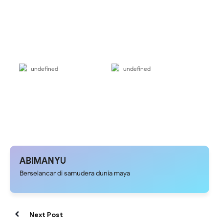
undefined
undefined
ABIMANYU
Berselancar di samudera dunia maya
Next Post