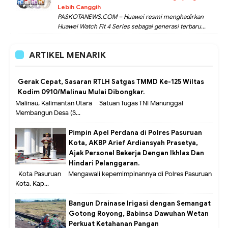
Lebih Canggih
PASKOTANEWS.COM – Huawei resmi menghadirkan
Huawei Watch Fit 4 Series sebagai generasi terbaru...
ARTIKEL MENARIK
Gerak Cepat, Sasaran RTLH Satgas TMMD Ke-125 Wiltas
Kodim 0910/Malinau Mulai Dibongkar.
Malinau, Kalimantan Utara – Satuan Tugas TNI Manunggal
Membangun Desa (S...
Pimpin Apel Perdana di Polres Pasuruan
Kota, AKBP Arief Ardiansyah Prasetya,
Ajak Personel Bekerja Dengan Ikhlas Dan
Hindari Pelanggaran.
Kota Pasuruan – Mengawali kepemimpinannya di Polres Pasuruan
Kota, Kap...
Bangun Drainase Irigasi dengan Semangat
Gotong Royong, Babinsa Dawuhan Wetan
Perkuat Ketahanan Pangan