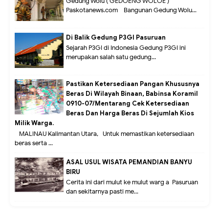
Gedung Wolu ( GEDOENG WOLOE )
Paskotanews.com - Bangunan Gedung Wolu...
Di Balik Gedung P3GI Pasuruan
Sejarah P3GI di Indonesia Gedung P3GI ini
merupakan salah satu gedung...
Pastikan Ketersediaan Pangan Khususnya
Beras Di Wilayah Binaan, Babinsa Koramil
0910-07/Mentarang Cek Ketersediaan
Beras Dan Harga Beras Di Sejumlah Kios
Milik Warga.
MALINAU Kalimantan Utara,- Untuk memastikan ketersediaan
beras serta ...
ASAL USUL WISATA PEMANDIAN BANYU
BIRU
Cerita ini dari mulut ke mulut warg a Pasuruan
dan sekitarnya pasti me...