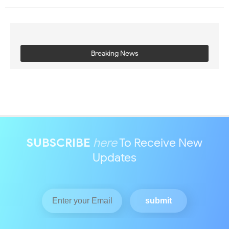
Breaking News
SUBSCRIBE
here
To Receive New
Updates