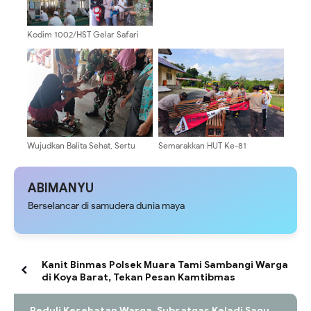
Kodim 1002/HST Gelar Safari
Salat Jumat untuk Mempererat
Kebersamaan
Wujudkan Balita Sehat, Sertu
Semarakkan HUT Ke-81
Alvian Zakaria Dampingi Layanan
Kemerdekaan RI, Polsek Bonggo
Posyandu Di Desa Gondang
Pasang Umbul-Umbul dan
Bendera Merah Putih
ABIMANYU
Berselancar di samudera dunia maya
Kanit Binmas Polsek Muara Tami Sambangi Warga
di Koya Barat, Tekan Pesan Kamtibmas
Peduli Kesehatan Warga, Subsatgas Keladi Sagu