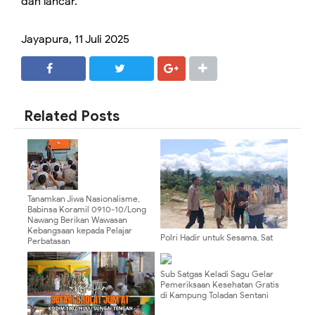
dan lancar.
Jayapura, 11 Juli 2025
SHARE
SHARE
Related Posts
Tanamkan Jiwa Nasionalisme,
Babinsa Koramil 0910-10/Long
Nawang Berikan Wawasan
Kebangsaan kepada Pelajar
Polri Hadir untuk Sesama, Sat
Perbatasan
Binmas Polres Mamberamo
Tengah Berikan Dukungan Untuk
Gereja Katolik Santo Yusuf
Sub Satgas Keladi Sagu Gelar
Pemeriksaan Kesehatan Gratis
di Kampung Toladan Sentani