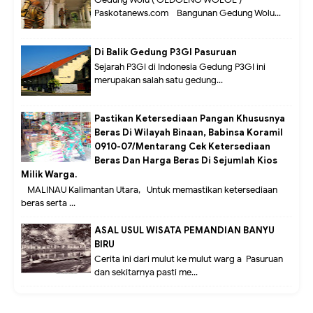
Gedung Wolu ( GEDOENG WOLOE )
Paskotanews.com - Bangunan Gedung Wolu...
Di Balik Gedung P3GI Pasuruan
Sejarah P3GI di Indonesia Gedung P3GI ini
merupakan salah satu gedung...
Pastikan Ketersediaan Pangan Khususnya
Beras Di Wilayah Binaan, Babinsa Koramil
0910-07/Mentarang Cek Ketersediaan
Beras Dan Harga Beras Di Sejumlah Kios
Milik Warga.
MALINAU Kalimantan Utara,- Untuk memastikan ketersediaan
beras serta ...
ASAL USUL WISATA PEMANDIAN BANYU
BIRU
Cerita ini dari mulut ke mulut warg a Pasuruan
dan sekitarnya pasti me...