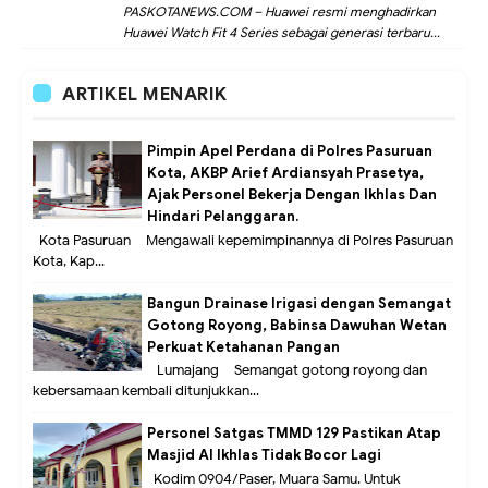
PASKOTANEWS.COM – Huawei resmi menghadirkan
Huawei Watch Fit 4 Series sebagai generasi terbaru...
ARTIKEL MENARIK
Pimpin Apel Perdana di Polres Pasuruan
Kota, AKBP Arief Ardiansyah Prasetya,
Ajak Personel Bekerja Dengan Ikhlas Dan
Hindari Pelanggaran.
Kota Pasuruan – Mengawali kepemimpinannya di Polres Pasuruan
Kota, Kap...
Bangun Drainase Irigasi dengan Semangat
Gotong Royong, Babinsa Dawuhan Wetan
Perkuat Ketahanan Pangan
Lumajang – Semangat gotong royong dan
kebersamaan kembali ditunjukkan...
Personel Satgas TMMD 129 Pastikan Atap
Masjid Al Ikhlas Tidak Bocor Lagi
Kodim 0904/Paser, Muara Samu. Untuk