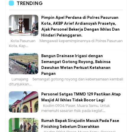
TRENDING
Pimpin Apel Perdana di Polres Pasuruan
Kota, AKBP Arief Ardiansyah Prasetya,
Ajak Personel Bekerja Dengan Ikhlas Dan
Hindari Pelanggaran.
Kota Pasuruan – Mengawali kepemimpinannya di Polres Pasuruan
Kota, Kap...
Bangun Drainase Irigasi dengan
Semangat Gotong Royong, Babinsa
Dawuhan Wetan Perkuat Ketahanan
Pangan
Lumajang – Semangat gotong royong dan kebersamaan kembali
ditunjukkan...
Personel Satgas TMMD 129 Pastikan Atap
Masjid Al Ikhlas Tidak Bocor Lagi
Kodim 0904/Paser, Muara Samu. Untuk
memenuhi sasaran fisik pada kegiat...
Rumah Bapak Sirajudin Masuk Pada Fase
Finishing Sebelum Diserahkan