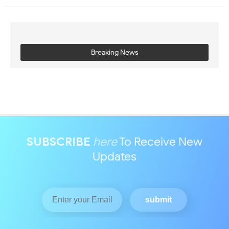
Breaking News
SUBSCRIBE
here
To Receive New
Updates