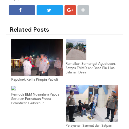
SHARE
SHARE
Related Posts
Ramaikan Semangat Agustusan,
Satgas TMMD 129 Desa Biu Hiasi
Jalanan Desa
Kapolsek Kelila Pimpin Patroli
Malam, Ajak Warga Jaga
Kondusivitas Kamtibmas
Pemuda BEM Nusantara Papua
Serukan Persatuan Pasca
Pelantikan Gubernur
Pelayanan Samsat dan Satpas