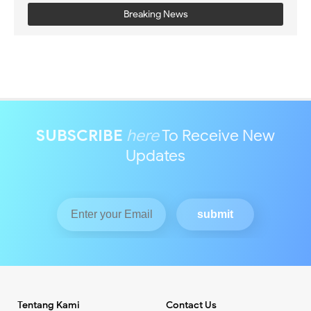
Breaking News
SUBSCRIBE
here
To Receive New
Updates
Tentang Kami
Contact Us