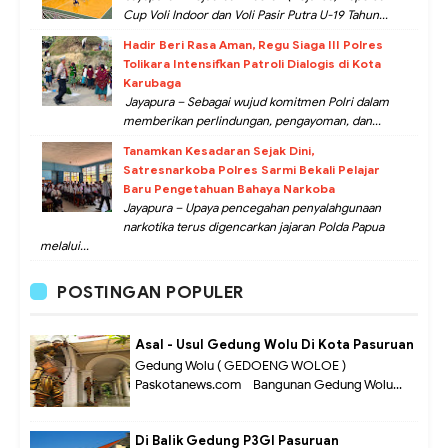
Cup Voli Indoor dan Voli Pasir Putra U-19 Tahun...
Hadir Beri Rasa Aman, Regu Siaga III Polres
Tolikara Intensifkan Patroli Dialogis di Kota
Karubaga
Jayapura – Sebagai wujud komitmen Polri dalam
memberikan perlindungan, pengayoman, dan...
Tanamkan Kesadaran Sejak Dini,
Satresnarkoba Polres Sarmi Bekali Pelajar
Baru Pengetahuan Bahaya Narkoba
Jayapura – Upaya pencegahan penyalahgunaan
narkotika terus digencarkan jajaran Polda Papua
melalui...
POSTINGAN POPULER
Asal - Usul Gedung Wolu Di Kota Pasuruan
Gedung Wolu ( GEDOENG WOLOE )
Paskotanews.com - Bangunan Gedung Wolu...
Di Balik Gedung P3GI Pasuruan