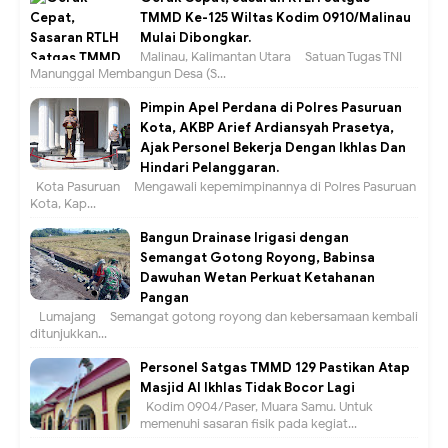
TMMD Ke-125 Wiltas Kodim 0910/Malinau
Mulai Dibongkar.
Malinau, Kalimantan Utara – Satuan Tugas TNI
Manunggal Membangun Desa (S...
Pimpin Apel Perdana di Polres Pasuruan
Kota, AKBP Arief Ardiansyah Prasetya,
Ajak Personel Bekerja Dengan Ikhlas Dan
Hindari Pelanggaran.
Kota Pasuruan – Mengawali kepemimpinannya di Polres Pasuruan
Kota, Kap...
Bangun Drainase Irigasi dengan
Semangat Gotong Royong, Babinsa
Dawuhan Wetan Perkuat Ketahanan
Pangan
Lumajang – Semangat gotong royong dan kebersamaan kembali
ditunjukkan...
Personel Satgas TMMD 129 Pastikan Atap
Masjid Al Ikhlas Tidak Bocor Lagi
Kodim 0904/Paser, Muara Samu. Untuk
memenuhi sasaran fisik pada kegiat...