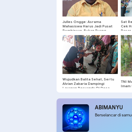
Julles Ongge: Asrama
Sat R
Mahasiswa Harus Jadi Pusat
Cek H
Pembinaan, Bukan Ruang
Pasar 
Provokasi
Atas 
Wujudkan Balita Sehat, Sertu
TNI Ma
Alvian Zakaria Dampingi
Imam 
Layanan Posyandu Di Desa
Warga
Gondang
Goton
Irigas
ABIMANYU
Berselancar di sam