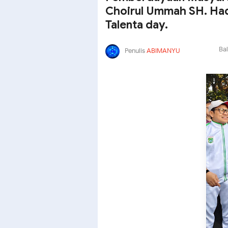
Choirul Ummah SH. Had
Talenta day.
Bal
Penulis
ABIMANYU