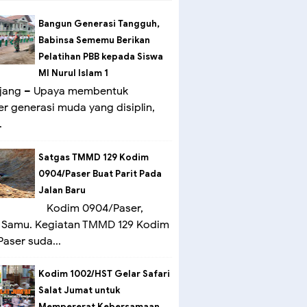
Bangun Generasi Tangguh,
Babinsa Sememu Berikan
Pelatihan PBB kepada Siswa
MI Nurul Islam 1
ang – Upaya membentuk
er generasi muda yang disiplin,
.
Satgas TMMD 129 Kodim
0904/Paser Buat Parit Pada
Jalan Baru
Kodim 0904/Paser,
 Samu. Kegiatan TMMD 129 Kodim
aser suda...
Kodim 1002/HST Gelar Safari
Salat Jumat untuk
Mempererat Kebersamaan