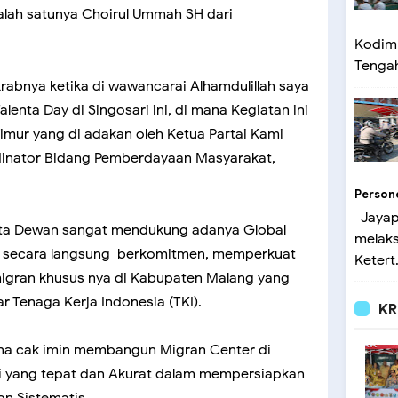
lah satunya Choirul Ummah SH dari
Kodim 
Tengah 
abnya ketika di wawancarai Alhamdulillah saya
alenta Day di Singosari ini, di mana Kegiatan ini
timur yang di adakan oleh Ketua Partai Kami
dinator Bidang Pemberdayaan Masyarakat,
Person
Jayap
ota Dewan sangat mendukung adanya Global
melak
h secara langsung berkomitmen, memperkuat
Ketert.
igran khusus nya di Kabupaten Malang yang
r Tenaga Kerja Indonesia (TKI).
KR
a cak imin membangun Migran Center di
i yang tepat dan Akurat dalam mempersiapkan
an Sistematis.