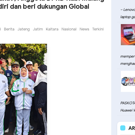
iri dan beri dukungan Global
– Lenovo
laptop ga
i
Berita
Jateng
Jatim
Kaltara
Nasional
News
Terkini
memperku
menghadi
PASKOTA
Huawei W
AR