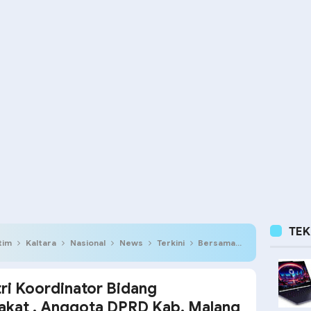
TE
tim
Kaltara
Nasional
News
Terkini
Bersama Cak imin Mentri Koordinator Bidang Pemberdayaan Masyarakat , Anggota DPRD Kab. Malang Choirul Ummah SH. Hadiri dan beri dukungan Global Talenta day.
ri Koordinator Bidang
kat , Anggota DPRD Kab. Malang