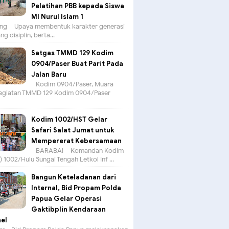
Pelatihan PBB kepada Siswa
MI Nurul Islam 1
g – Upaya membentuk karakter generasi
g disiplin, berta...
Satgas TMMD 129 Kodim
0904/Paser Buat Parit Pada
Jalan Baru
Kodim 0904/Paser, Muara
egiatan TMMD 129 Kodim 0904/Paser
Kodim 1002/HST Gelar
Safari Salat Jumat untuk
Mempererat Kebersamaan
BARABAI – Komandan Kodim
 1002/Hulu Sungai Tengah Letkol Inf ...
Bangun Keteladanan dari
Internal, Bid Propam Polda
Papua Gelar Operasi
Gaktibplin Kendaraan
el