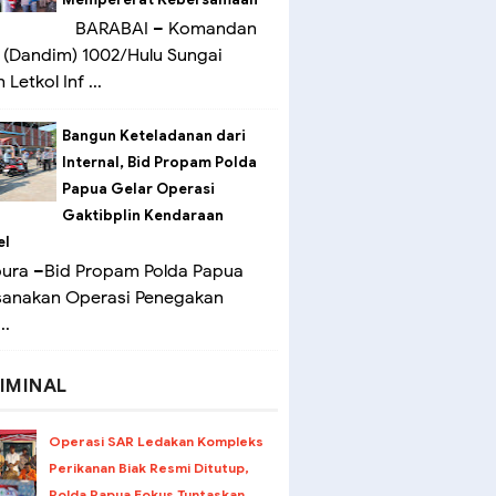
BARABAI – Komandan
(Dandim) 1002/Hulu Sungai
Letkol Inf ...
Bangun Keteladanan dari
Internal, Bid Propam Polda
Papua Gelar Operasi
Gaktibplin Kendaraan
el
ura –Bid Propam Polda Papua
sanakan Operasi Penegakan
..
IMINAL
Operasi SAR Ledakan Kompleks
Perikanan Biak Resmi Ditutup,
Polda Papua Fokus Tuntaskan