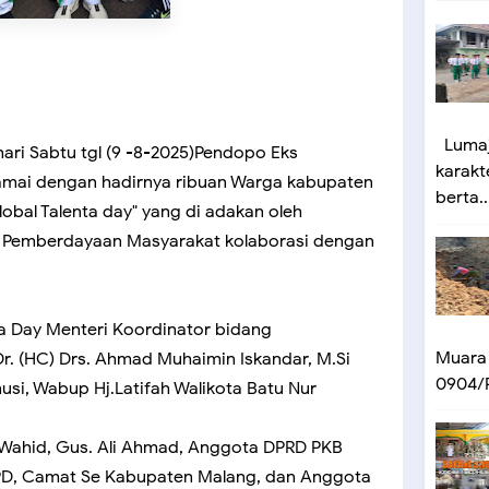
Lumaj
 hari Sabtu tgl (9 -8-2025)Pendopo Eks
karakt
amai dengan hadirnya ribuan Warga kabupaten
berta..
obal Talenta day" yang di adakan oleh
g Pemberdayaan Masyarakat kolaborasi dengan
ta Day Menteri Koordinator bidang
Muara
r. (HC) Drs. Ahmad Muhaimin Iskandar, M.Si
0904/P
nusi, Wabup Hj.Latifah Walikota Batu Nur
Wahid, Gus. Ali Ahmad, Anggota DPRD PKB
SKPD, Camat Se Kabupaten Malang, dan Anggota