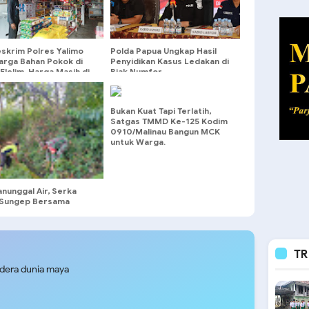
eskrim Polres Yalimo
Polda Papua Ungkap Hasil
arga Bahan Pokok di
Penyidikan Kasus Ledakan di
Elelim, Harga Masih di
Biak Numfor
HET
Bukan Kuat Tapi Terlatih,
Satgas TMMD Ke-125 Kodim
0910/Malinau Bangun MCK
untuk Warga.
nunggal Air, Serka
Sungep Bersama
 Kedung Banteng
g Royong Bersihkan
i
TR
udera dunia maya