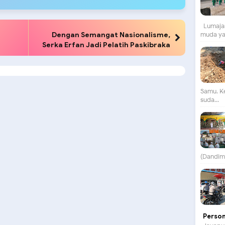
Lumajan
Dengan Semangat Nasionalisme,
muda yan
Serka Erfan Jadi Pelatih Paskibraka
Samu. K
suda...
(Dandim)
Person