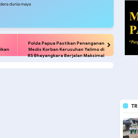
udera dunia maya
Polda Papua Pastikan Penanganan
ikan
Medis Korban Kerusuhan Yalimo di
RS Bhayangkara Berjalan Maksimal
TR