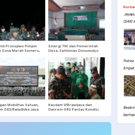
Korba
Jayapu
(SAR) t
mil Pronojiwo Pimpin
Sinergi TNI dan Pemerintah
li Zona Merah Semeru,
Desa, Satlinmas Donomulyo
kan Warga Aman dan
Dapat Pembinaan Kapasitas
 Tetap Terjaga
Polres
Empat 
gan Mobilitas Satuan,
Kasdam V/Brawijaya dan
Reskri
m 083/Baladhika Jaya
Danrem 083 Pantau Kondisi
a Kendaraan Ransus
Pengungsian Supiturang
berhasil