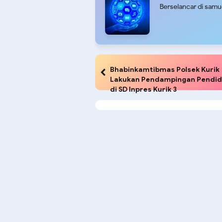
Berselancar di sam
Bhabinkamtibmas Polsek Kurik
Lakukan Pendampingan Pendid
di SD Inpres Kurik 3