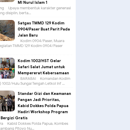
MI Nurul Islam 1
g – Upaya membentuk karakter generasi
g disiplin, berta...
Satgas TMMD 129 Kodim
0904/Paser Buat Parit Pada
Jalan Baru
Kodim 0904/Paser, Muara
egiatan TMMD 129 Kodim 0904/Paser
Kodim 1002/HST Gelar
Safari Salat Jumat untuk
Mempererat Kebersamaan
BARABAI – Komandan Kodim
 1002/Hulu Sungai Tengah Letkol Inf ...
Standar Gizi dan Keamanan
Pangan Jadi Prioritas,
Kabid Dokkes Polda Papua
Hadiri Workshop Program
Bergizi Gratis
a – Kabid Dokkes Polda Papua, Kombes
 Bambang Pitoyo Nu...