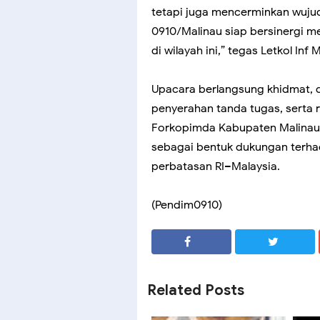
tetapi juga mencerminkan wuju
0910/Malinau siap bersinergi m
di wilayah ini,” tegas Letkol Inf
Upacara berlangsung khidmat, 
penyerahan tanda tugas, serta r
Forkopimda Kabupaten Malinau, 
sebagai bentuk dukungan terh
perbatasan RI–Malaysia.
(Pendim0910)
SHARE
SHARE
Related Posts