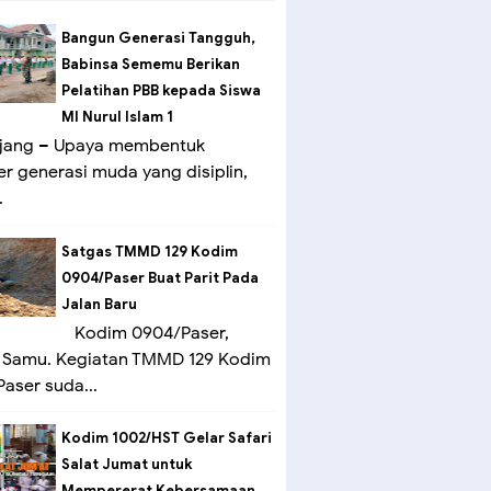
Bangun Generasi Tangguh,
Babinsa Sememu Berikan
Pelatihan PBB kepada Siswa
MI Nurul Islam 1
ang – Upaya membentuk
er generasi muda yang disiplin,
.
Satgas TMMD 129 Kodim
0904/Paser Buat Parit Pada
Jalan Baru
Kodim 0904/Paser,
 Samu. Kegiatan TMMD 129 Kodim
aser suda...
Kodim 1002/HST Gelar Safari
Salat Jumat untuk
Mempererat Kebersamaan