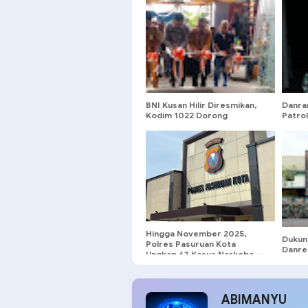
BNI Kusan Hilir Diresmikan,
Danra
Kodim 1022 Dorong
Patro
Pertumbuhan Ekonomi
Pasti
Daerah
Rumah
Hingga November 2025,
Dukun
Polres Pasuruan Kota
Danre
Ungkap 63 Kasus Narkoba —
Terim
Barang Bukti Sabu Naik Dua
Kali Lipat dari Tahun Lalu
ABIMANYU