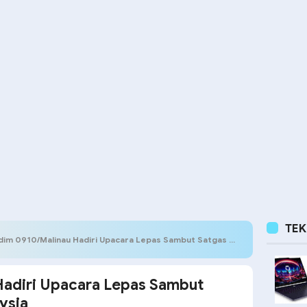
TE
m 0910/Malinau Hadiri Upacara Lepas Sambut Satgas Pamtas RI–Malaysia
adiri Upacara Lepas Sambut
ysia