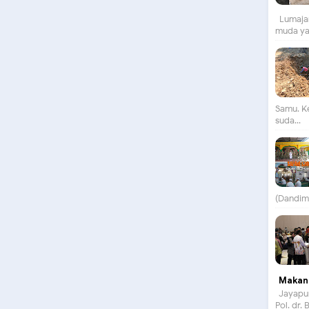
Lumajan
muda yan
Samu. K
suda...
(Dandim)
Makan 
Jayapur
Pol. dr.