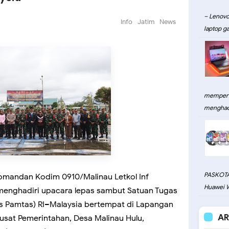
– Lenovo
Info
Jatim
News
laptop ga
memperku
menghadi
PASKOTA
omandan Kodim 0910/Malinau Letkol Inf
Huawei W
, menghadiri upacara lepas sambut Satuan Tugas
 Pamtas) RI–Malaysia bertempat di Lapangan
AR
 Pusat Pemerintahan, Desa Malinau Hulu,