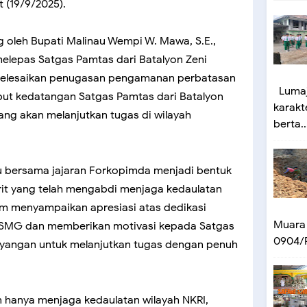
 (19/9/2025).
 oleh Bupati Malinau Wempi W. Mawa, S.E.,
melepas Satgas Pamtas dari Batalyon Zeni
elesaikan penugasan pengamanan perbatasan
Lumaj
but kedatangan Satgas Pamtas dari Batalyon
karakt
g akan melanjutkan tugas di wilayah
berta..
 bersama jajaran Forkopimda menjadi bentuk
rit yang telah mengabdi menjaga kedaulatan
im menyampaikan apresiasi atas dedikasi
Muara
8/SMG dan memberikan motivasi kepada Satgas
0904/P
yangan untuk melanjutkan tugas dengan penuh
hanya menjaga kedaulatan wilayah NKRI,