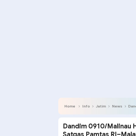
Home
Info
Jatim
News
Dandi
Dandim 0910/Malinau H
Satgas Pamtas RI–Mala