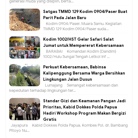
generasi muda yang disiplin, berta...
Satgas TMMD 129 Kodim 0904/Paser Buat
Parit Pada Jalan Baru
Kodim 0904/Paser, Muara Samu. Kegiatan
TMMD 129 Kodim 0904/Paser suda...
Kodim 1002/HST Gelar Safari Salat
Jumat untuk Mempererat Kebersamaan
BARABAI – Komandan Kodim (Dandim)
1002/Hulu Sungai Tengah Letkol Inf ...
Perkuat Kebersamaan, Babinsa
Kalipenggung Bersama Warga Bersihkan
Lingkungan Jalan Dusun
Lumajang – Semangat kebersamaan dan
kepedulian terhadap lingkungan ter...
Standar Gizi dan Keamanan Pangan Jadi
Prioritas, Kabid Dokkes Polda Papua
Hadiri Workshop Program Makan Bergizi
Gratis
Jayapura – Kabid Dokkes Polda Papua, Kombes Pol. dr. Bambang
Pitoyo Nu...