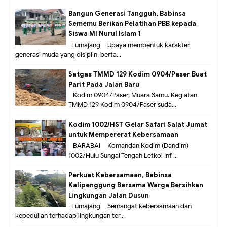
Bangun Generasi Tangguh, Babinsa
Sememu Berikan Pelatihan PBB kepada
Siswa MI Nurul Islam 1
Lumajang – Upaya membentuk karakter
generasi muda yang disiplin, berta...
Satgas TMMD 129 Kodim 0904/Paser Buat
Parit Pada Jalan Baru
Kodim 0904/Paser, Muara Samu. Kegiatan
TMMD 129 Kodim 0904/Paser suda...
Kodim 1002/HST Gelar Safari Salat Jumat
untuk Mempererat Kebersamaan
BARABAI – Komandan Kodim (Dandim)
1002/Hulu Sungai Tengah Letkol Inf ...
Perkuat Kebersamaan, Babinsa
Kalipenggung Bersama Warga Bersihkan
Lingkungan Jalan Dusun
Lumajang – Semangat kebersamaan dan
kepedulian terhadap lingkungan ter...