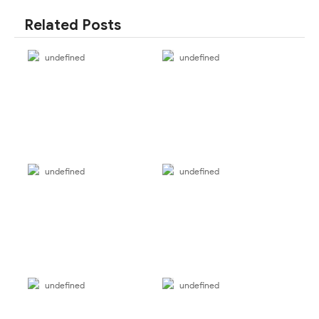
SHARE
SHARE
Related Posts
undefined
undefined
undefined
undefined
undefined
undefined