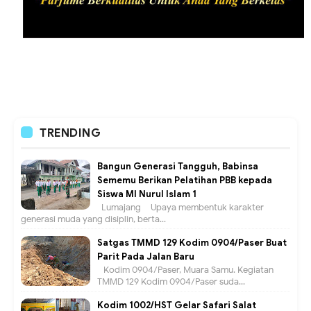
TRENDING
Bangun Generasi Tangguh, Babinsa
Sememu Berikan Pelatihan PBB kepada
Siswa MI Nurul Islam 1
Lumajang – Upaya membentuk karakter
generasi muda yang disiplin, berta...
Satgas TMMD 129 Kodim 0904/Paser Buat
Parit Pada Jalan Baru
Kodim 0904/Paser, Muara Samu. Kegiatan
TMMD 129 Kodim 0904/Paser suda...
Kodim 1002/HST Gelar Safari Salat