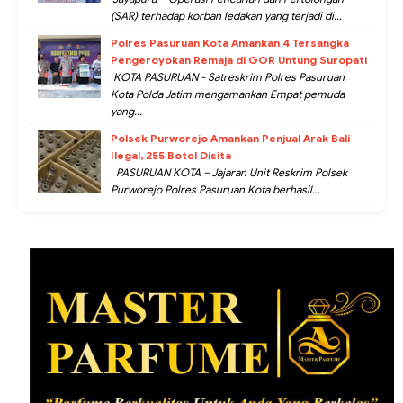
(SAR) terhadap korban ledakan yang terjadi di...
Polres Pasuruan Kota Amankan 4 Tersangka
Pengeroyokan Remaja di GOR Untung Suropati
KOTA PASURUAN - Satreskrim Polres Pasuruan
Kota Polda Jatim mengamankan Empat pemuda
yang...
Polsek Purworejo Amankan Penjual Arak Bali
Ilegal, 255 Botol Disita
PASURUAN KOTA – Jajaran Unit Reskrim Polsek
Purworejo Polres Pasuruan Kota berhasil...