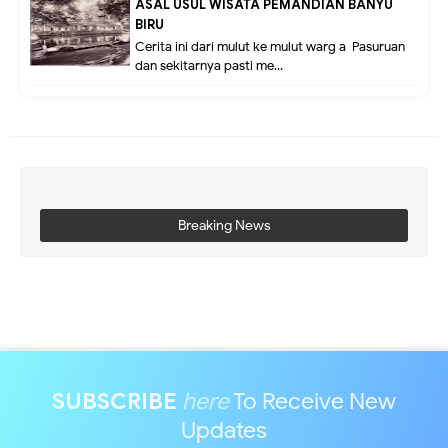
ASAL USUL WISATA PEMANDIAN BANYU
BIRU
Cerita ini dari mulut ke mulut warg a Pasuruan
dan sekitarnya pasti me...
Breaking News
SUBSCRIBE
here
To Receive New
Updates