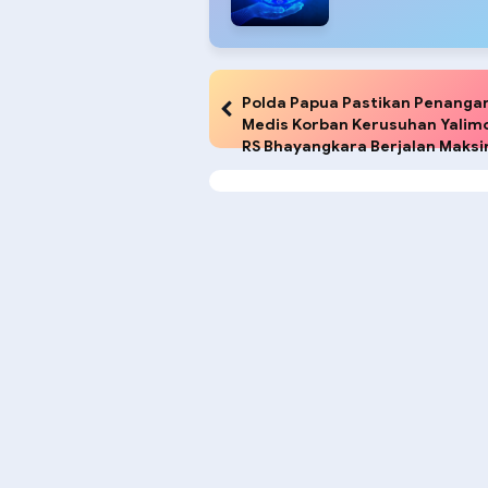
Polda Papua Pastikan Penanga
Medis Korban Kerusuhan Yalimo
RS Bhayangkara Berjalan Maksi