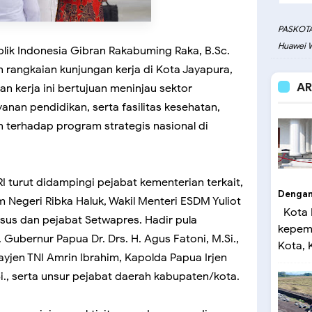
PASKOTA
Huawei W
blik Indonesia Gibran Rakabuming Raka, B.Sc.
rangkaian kunjungan kerja di Kota Jayapura,
AR
n kerja ini bertujuan meninjau sektor
nan pendidikan, serta fasilitas kesehatan,
 terhadap program strategis nasional di
RI turut didampingi pejabat kementerian terkait,
Dengan 
m Negeri Ribka Haluk, Wakil Menteri ESDM Yuliot
Kota 
usus dan pejabat Setwapres. Hadir pula
kepemi
Gubernur Papua Dr. Drs. H. Agus Fatoni, M.Si.,
Kota, K
jen TNI Amrin Ibrahim, Kapolda Papua Irjen
.Si., serta unsur pejabat daerah kabupaten/kota.