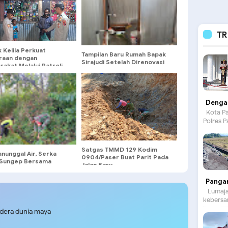
TR
 Kelila Perkuat
Tampilan Baru Rumah Bapak
raan dengan
Sirajudi Setelah Direnovasi
akat Melalui Patroli
Satgas Tmmd-129
is
Dengan
Kota Pa
Polres P
Satgas TMMD 129 Kodim
nunggal Air, Serka
0904/Paser Buat Parit Pada
Sungep Bersama
Jalan Baru
 Kedung Banteng
g Royong Bersihkan
Panga
i
Lumajan
kebersam
udera dunia maya