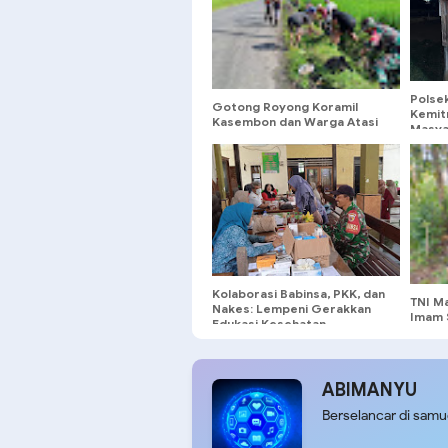
Polsek
Gotong Royong Koramil
Kemit
Kasembon dan Warga Atasi
Masyar
Genangan dengan
Dialog
Pembersihan Saluran Air
Kolaborasi Babinsa, PKK, dan
TNI Ma
Nakes: Lempeni Gerakkan
Imam 
Edukasi Kesehatan
Warga
Reproduksi
Goton
Irigas
ABIMANYU
Berselancar di sam