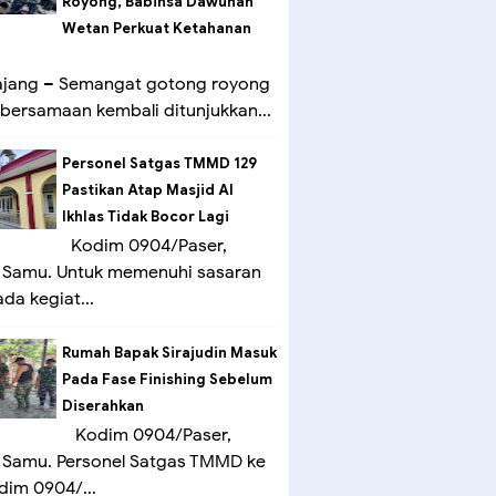
Royong, Babinsa Dawuhan
Wetan Perkuat Ketahanan
ang – Semangat gotong royong
bersamaan kembali ditunjukkan...
Personel Satgas TMMD 129
Pastikan Atap Masjid Al
Ikhlas Tidak Bocor Lagi
Kodim 0904/Paser,
 Samu. Untuk memenuhi sasaran
ada kegiat...
Rumah Bapak Sirajudin Masuk
Pada Fase Finishing Sebelum
Diserahkan
Kodim 0904/Paser,
 Samu. Personel Satgas TMMD ke
dim 0904/...