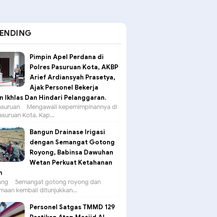
ENDING
Pimpin Apel Perdana di
Polres Pasuruan Kota, AKBP
Arief Ardiansyah Prasetya,
Ajak Personel Bekerja
 Ikhlas Dan Hindari Pelanggaran.
suruan – Mengawali kepemimpinannya di
asuruan Kota, Kap...
Bangun Drainase Irigasi
dengan Semangat Gotong
Royong, Babinsa Dawuhan
Wetan Perkuat Ketahanan
n
g – Semangat gotong royong dan
aan kembali ditunjukkan...
Personel Satgas TMMD 129