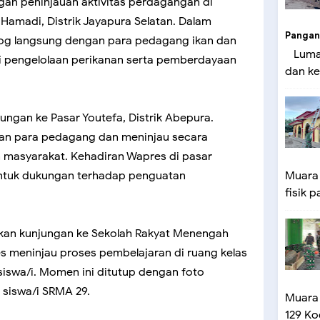
gan peninjauan aktivitas perdagangan di
 Hamadi, Distrik Jayapura Selatan. Dalam
Pangan
log langsung dengan para pedagang ikan dan
Lumaj
 pengelolaan perikanan serta pemberdayaan
dan ke
ungan ke Pasar Youtefa, Distrik Abepura.
an para pedagang dan meninjau secara
 masyarakat. Kehadiran Wapres di pasar
bentuk dukungan terhadap penguatan
Muara
fisik p
an kunjungan ke Sekolah Rakyat Menengah
s meninjau proses pembelajaran di ruang kelas
siswa/i. Momen ini ditutup dengan foto
siswa/i SRMA 29.
Muara
129 Ko