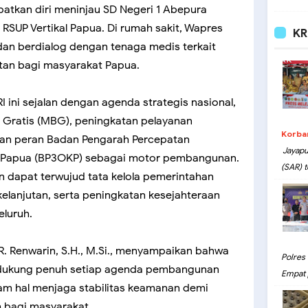
patkan diri meninjau SD Negeri 1 Abepura
RSUP Vertikal Papua. Di rumah sakit, Wapres
KR
an berdialog dengan tenaga medis terkait
atan bagi masyarakat Papua.
I ini sejalan dengan agenda strategis nasional,
 Gratis (MBG), peningkatan pelayanan
Korba
atan peran Badan Pengarah Percepatan
Jayapu
Papua (BP3OKP) sebagai motor pembangunan.
(SAR) t
an dapat terwujud tata kelola pemerintahan
elanjutan, serta peningkatan kesejahteraan
luruh.
 R. Renwarin, S.H., M.Si., menyampaikan bahwa
Polres
dukung penuh setiap agenda pembangunan
Empat 
lam hal menjaga stabilitas keamanan demi
 bagi masyarakat.