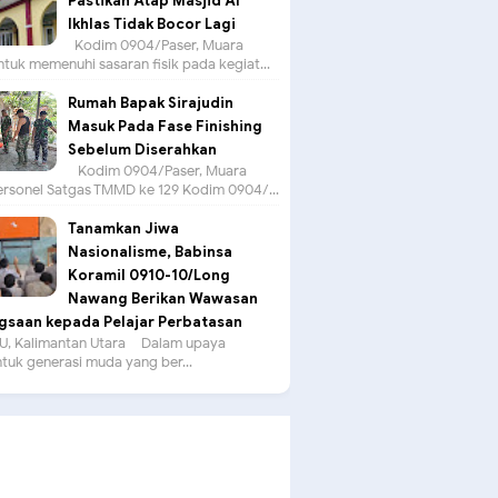
Pastikan Atap Masjid Al
Ikhlas Tidak Bocor Lagi
Kodim 0904/Paser, Muara
tuk memenuhi sasaran fisik pada kegiat...
Rumah Bapak Sirajudin
Masuk Pada Fase Finishing
Sebelum Diserahkan
Kodim 0904/Paser, Muara
ersonel Satgas TMMD ke 129 Kodim 0904/...
Tanamkan Jiwa
Nasionalisme, Babinsa
Koramil 0910-10/Long
Nawang Berikan Wawasan
saan kepada Pelajar Perbatasan
, Kalimantan Utara – Dalam upaya
uk generasi muda yang ber...