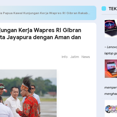
TE
apua Kawal Kunjungan Kerja Wapres RI Gibran Rakabuming Raka di Kota Jayapura dengan Aman dan Lancar
jungan Kerja Wapres RI Gibran
ota Jayapura dengan Aman dan
– Lenovo
laptop ga
Info
Jatim
News
memperku
menghadi