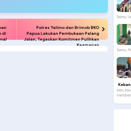
Samu. Un
nan
Polres Yalimo dan Brimob BKO
 di
Papua Lakukan Pembukaan Palang
mal
Jalan, Tegaskan Komitmen Pulihkan
Keamanan
Samu. P
Kebang
MALINAU
membent