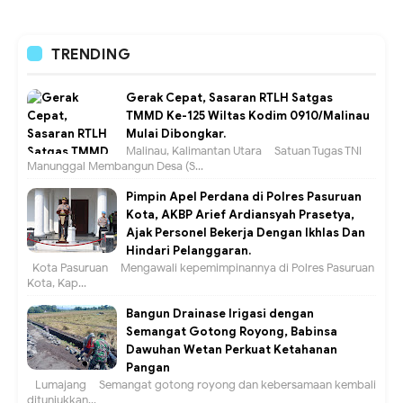
TRENDING
Gerak Cepat, Sasaran RTLH Satgas
TMMD Ke-125 Wiltas Kodim 0910/Malinau
Mulai Dibongkar.
Malinau, Kalimantan Utara – Satuan Tugas TNI
Manunggal Membangun Desa (S...
Pimpin Apel Perdana di Polres Pasuruan
Kota, AKBP Arief Ardiansyah Prasetya,
Ajak Personel Bekerja Dengan Ikhlas Dan
Hindari Pelanggaran.
Kota Pasuruan – Mengawali kepemimpinannya di Polres Pasuruan
Kota, Kap...
Bangun Drainase Irigasi dengan
Semangat Gotong Royong, Babinsa
Dawuhan Wetan Perkuat Ketahanan
Pangan
Lumajang – Semangat gotong royong dan kebersamaan kembali
ditunjukkan...