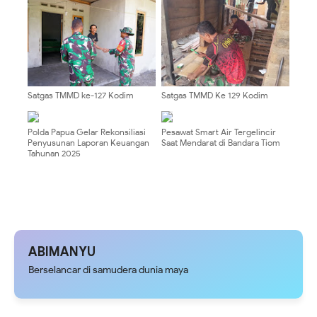
Edukasi Kesehatan Reproduksi
Satgas TMMD ke-127 Kodim
Satgas TMMD Ke 129 Kodim
0808/Blitar Tuntaskan RTLH
0904/Paser Pasang Lantai Baru
Warga Desa Krisik Gandusari
Pada Rumah Bapak Harim
Polda Papua Gelar Rekonsiliasi
Pesawat Smart Air Tergelincir
Penyusunan Laporan Keuangan
Saat Mendarat di Bandara Tiom
Tahunan 2025
ABIMANYU
Berselancar di samudera dunia maya