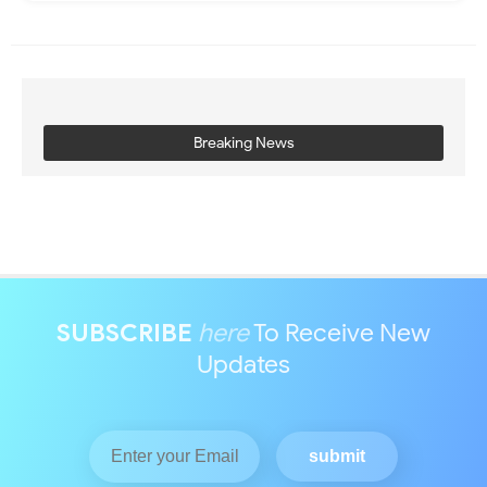
Breaking News
SUBSCRIBE
here
To Receive New
Updates