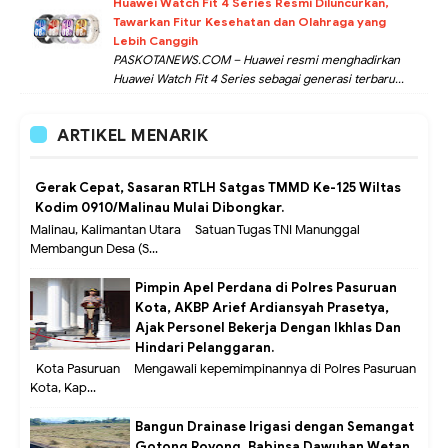
Huawei Watch Fit 4 Series Resmi Diluncurkan,
Tawarkan Fitur Kesehatan dan Olahraga yang
Lebih Canggih
PASKOTANEWS.COM – Huawei resmi menghadirkan
Huawei Watch Fit 4 Series sebagai generasi terbaru...
ARTIKEL MENARIK
Gerak Cepat, Sasaran RTLH Satgas TMMD Ke-125 Wiltas
Kodim 0910/Malinau Mulai Dibongkar.
Malinau, Kalimantan Utara – Satuan Tugas TNI Manunggal
Membangun Desa (S...
Pimpin Apel Perdana di Polres Pasuruan
Kota, AKBP Arief Ardiansyah Prasetya,
Ajak Personel Bekerja Dengan Ikhlas Dan
Hindari Pelanggaran.
Kota Pasuruan – Mengawali kepemimpinannya di Polres Pasuruan
Kota, Kap...
Bangun Drainase Irigasi dengan Semangat
Gotong Royong, Babinsa Dawuhan Wetan