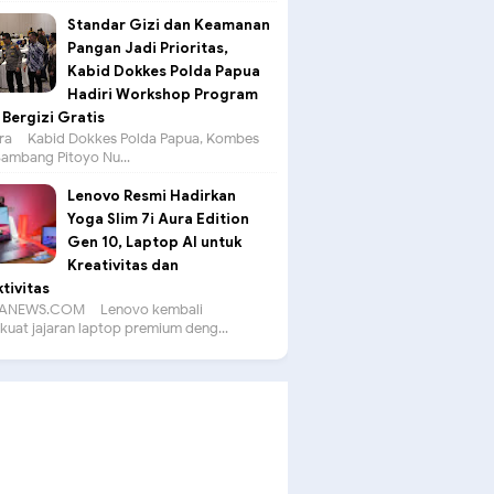
Standar Gizi dan Keamanan
Pangan Jadi Prioritas,
Kabid Dokkes Polda Papua
Hadiri Workshop Program
Bergizi Gratis
a – Kabid Dokkes Polda Papua, Kombes
 Bambang Pitoyo Nu...
Lenovo Resmi Hadirkan
Yoga Slim 7i Aura Edition
Gen 10, Laptop AI untuk
Kreativitas dan
tivitas
ANEWS.COM – Lenovo kembali
uat jajaran laptop premium deng...