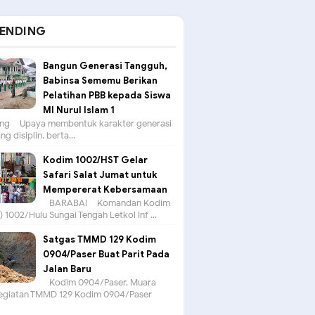
ENDING
Bangun Generasi Tangguh,
Babinsa Sememu Berikan
Pelatihan PBB kepada Siswa
MI Nurul Islam 1
g – Upaya membentuk karakter generasi
g disiplin, berta...
Kodim 1002/HST Gelar
Safari Salat Jumat untuk
Mempererat Kebersamaan
BARABAI – Komandan Kodim
 1002/Hulu Sungai Tengah Letkol Inf ...
Satgas TMMD 129 Kodim
0904/Paser Buat Parit Pada
Jalan Baru
Kodim 0904/Paser, Muara
egiatan TMMD 129 Kodim 0904/Paser