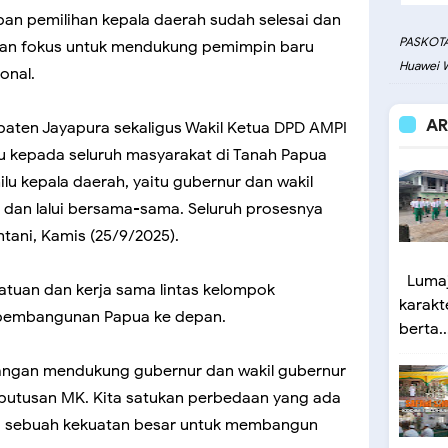
an pemilihan kepala daerah sudah selesai dan
PASKOTA
hkan fokus untuk mendukung pemimpin baru
Huawei W
onal.
AR
aten Jayapura sekaligus Wakil Ketua DPD AMPI
u kepada seluruh masyarakat di Tanah Papua
u kepala daerah, yaitu gubernur dan wakil
n dan lalui bersama-sama. Seluruh prosesnya
entani, Kamis (25/9/2025).
Lumaj
tuan dan kerja sama lintas kelompok
karakt
pembangunan Papua ke depan.
berta..
angan mendukung gubernur dan wakil gubernur
keputusan MK. Kita satukan perbedaan yang ada
adi sebuah kekuatan besar untuk membangun