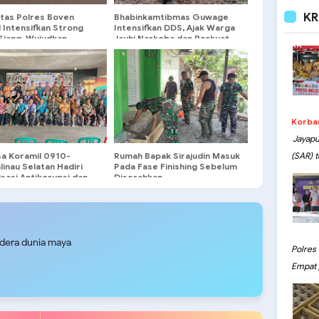
KR
ntas Polres Boven
Bhabinkamtibmas Guwage
 Intensifkan Strong
Intensifkan DDS, Ajak Warga
Siang, Wujudkan
Jauhi Narkoba dan Perkuat
nan Pelajar saat Jam
Kamtibmas
g Sekolah
Korba
Jayapu
sa Koramil 0910-
Rumah Bapak Sirajudin Masuk
(SAR) t
inau Selatan Hadiri
Pada Fase Finishing Sebelum
isasi Antikorupsi dan
Diserahkan
an Pengaduan
rakat
udera dunia maya
Polres
Empat 