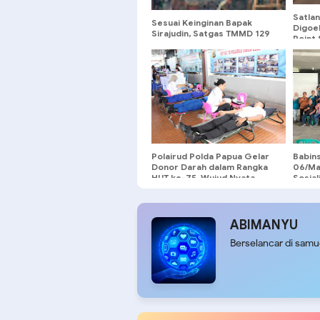
Satla
Sesuai Keinginan Bapak
Digoel
Sirajudin, Satgas TMMD 129
Point 
Ubah Tampilan Rumahnya
Keama
Pulan
Polairud Polda Papua Gelar
Babin
Donor Darah dalam Rangka
06/Mal
HUT ke-75, Wujud Nyata
Sosial
Kepedulian dan Semangat
Layan
Kemanusiaan
Masya
ABIMANYU
Berselancar di sam