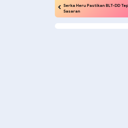
Serka Heru Pastikan BLT-DD Te
Sasaran