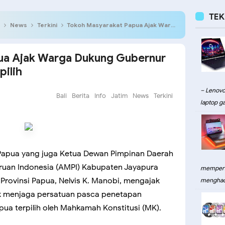
TE
News
Terkini
Tokoh Masyarakat Papua Ajak Warga Dukung Gubernur dan Wakil Gubernur Terpilih
ua Ajak Warga Dukung Gubernur
pilih
– Lenovo
Bali
Berita
Info
Jatim
News
Terkini
laptop ga
Papua yang juga Ketua Dewan Pimpinan Daerah
uan Indonesia (AMPI) Kabupaten Jayapura
memperku
Provinsi Papua, Nelvis K. Manobi, mengajak
menghadi
k menjaga persatuan pasca penetapan
pua terpilih oleh Mahkamah Konstitusi (MK).