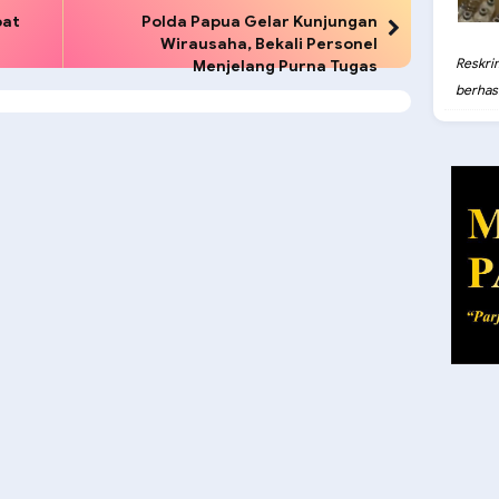
pat
Polda Papua Gelar Kunjungan
Wirausaha, Bekali Personel
Reskri
Menjelang Purna Tugas
berhasil