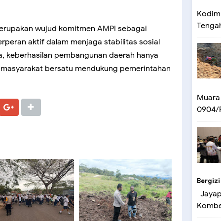
Kodim 
Tengah 
, merupakan wujud komitmen AMPI sebagai
peran aktif dalam menjaga stabilitas sosial
ya, keberhasilan pembangunan daerah hanya
en masyarakat bersatu mendukung pemerintahan
Muara
0904/P
Bergizi
Jayapu
Kombes