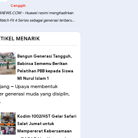
Canggih
NEWS.COM – Huawei resmi menghadirkan
atch Fit 4 Series sebagai generasi terbaru...
TIKEL MENARIK
Bangun Generasi Tangguh,
Babinsa Sememu Berikan
Pelatihan PBB kepada Siswa
MI Nurul Islam 1
ang – Upaya membentuk
er generasi muda yang disiplin,
.
Kodim 1002/HST Gelar Safari
Salat Jumat untuk
Mempererat Kebersamaan