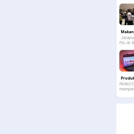
Makan 
Jayapur
Pol. dr.
Produk
PASKOT
memperk