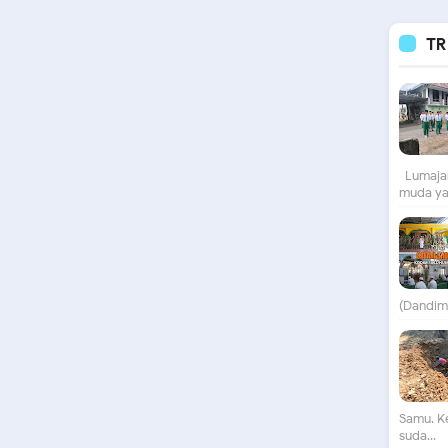
TR
Lumajan
muda yan
(Dandim)
Samu. K
suda...