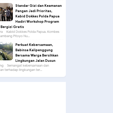
Standar Gizi dan Keamanan
Pangan Jadi Prioritas,
Kabid Dokkes Polda Papua
Hadiri Workshop Program
Bergizi Gratis
a – Kabid Dokkes Polda Papua, Kombes
 Bambang Pitoyo Nu...
Perkuat Kebersamaan,
Babinsa Kalipenggung
Bersama Warga Bersihkan
Lingkungan Jalan Dusun
g – Semangat kebersamaan dan
an terhadap lingkungan ter...