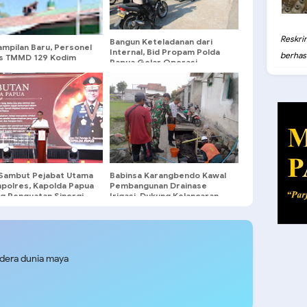
Reskri
Bangun Keteladanan dari
ampilan Baru, Personel
Internal, Bid Propam Polda
berhasil
s TMMD 129 Kodim
Papua Gelar Operasi
Paser Cat Atap Rumah
Gaktibplin Kendaraan
ot
Personel
 Sambut Pejabat Utama
Babinsa Karangbendo Kawal
apolres, Kapolda Papua
Pembangunan Drainase
g Penguatan Sinergi
Irigasi, Dukung Kelancaran
elayanan Masyarakat
Pengairan Lahan Pertanian
udera dunia maya