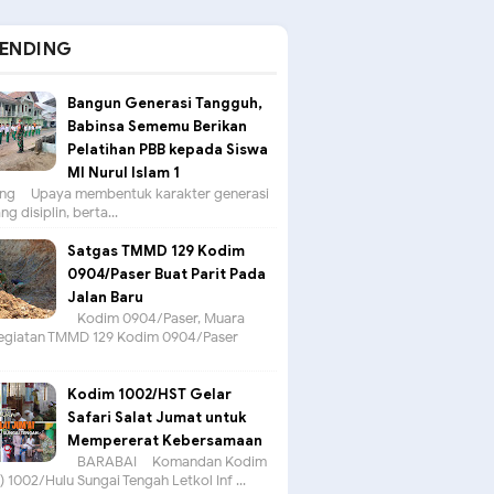
ENDING
Bangun Generasi Tangguh,
Babinsa Sememu Berikan
Pelatihan PBB kepada Siswa
MI Nurul Islam 1
g – Upaya membentuk karakter generasi
g disiplin, berta...
Satgas TMMD 129 Kodim
0904/Paser Buat Parit Pada
Jalan Baru
Kodim 0904/Paser, Muara
egiatan TMMD 129 Kodim 0904/Paser
Kodim 1002/HST Gelar
Safari Salat Jumat untuk
Mempererat Kebersamaan
BARABAI – Komandan Kodim
 1002/Hulu Sungai Tengah Letkol Inf ...