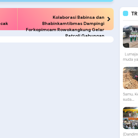
TR
Kolaborasi Babinsa dan
ncak
Bhabinkamtibmas Dampingi
Forkopimcam Rowokangkung Gelar
Patroli Gabungan
Lumajan
muda yan
Samu. K
suda...
(Dandim)