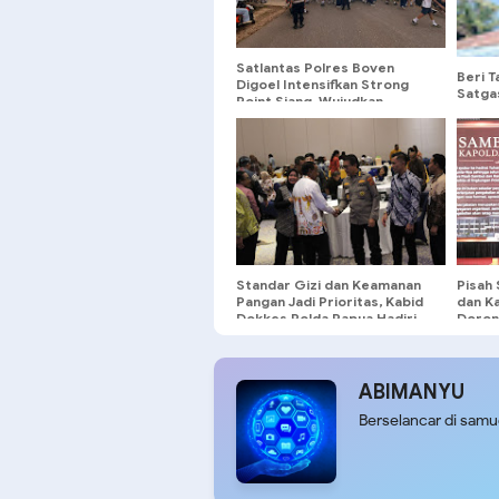
Satlantas Polres Boven
Beri T
Digoel Intensifkan Strong
Satga
Point Siang, Wujudkan
0904/
Keamanan Pelajar saat Jam
Marb
Pulang Sekolah
Standar Gizi dan Keamanan
Pisah
Pangan Jadi Prioritas, Kabid
dan K
Dokkes Polda Papua Hadiri
Doron
Workshop Program Makan
dan P
Bergizi Gratis
ABIMANYU
Berselancar di sam