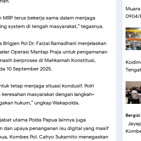
ahan.
Muara
0904/P
n MRP terus bekerja sama dalam menjaga
ing system di tengah masyarakat,” tegasnya.
 Brigjen Pol Dr. Faizal Ramadhani menjelaskan
elar Operasi Mantap Praja untuk pengamanan
 masih berproses di Mahkamah Konstitusi,
Kodim 
da 10 September 2025.
Tengah 
tuk tetap menjaga situasi kondusif. Polri
 keresahan masyarakat dengan langkah-
egakan hukum,” ungkap Wakapolda.
Bergizi
abat utama Polda Papua lainnya juga
Jayapu
 dan upaya penanganan isu digital yang masif
Kombes
pua, Kombes Pol. Cahyo Sukarnito menegaskan