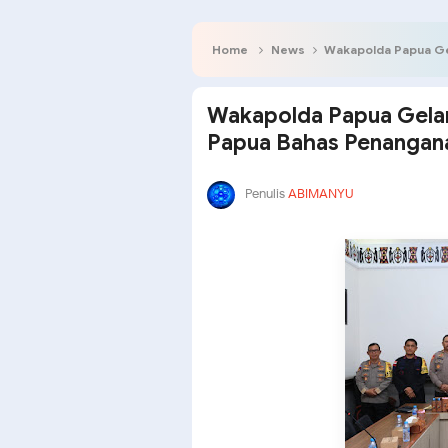
Home
News
Wakapolda Papua Gelar Audie
Wakapolda Papua Gelar
Papua Bahas Penangana
Penulis
ABIMANYU