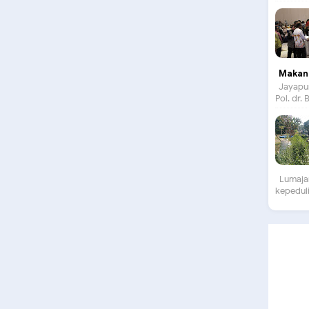
Makan 
Jayapur
Pol. dr.
Lumajan
kepeduli