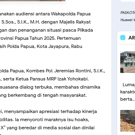
PASKOTA
anakan audiensi antara Wakapolda Papua
Huawei W
 S.Sos., S.I.K., M.H. dengan Majelis Rakyat
gan dan penanganan situasi pasca Pilkada
AR
rovinsi Papua Tahun 2025. Pertemuan
ih Polda Papua, Kota Jayapura, Rabu
olda Papua, Kombes Pol. Jeremias Rontini, S.I.K.,
, serta Ketua Pansus MRP Izak Yohokabi.
Lumaj
m suasana dialog terbuka, membahas dinamika
karakt
 yang berkembang di tengah masyarakat.
berta..
i, menyampaikan apresiasi terhadap kinerja
litas. Ia menyoroti maraknya isu hoaks,
” yang beredar di media sosial dan dinilai