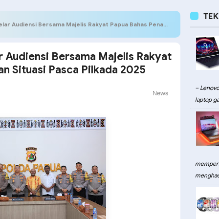
TE
nsi Bersama Majelis Rakyat Papua Bahas Penanganan Situasi Pasca Pilkada 2025
 Audiensi Bersama Majelis Rakyat
n Situasi Pasca Pilkada 2025
– Lenovo
News
laptop ga
memperku
menghadi