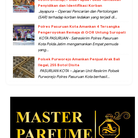
Penyidikan dan Identifikasi Korban
Jayapura – Operasi Pencarian dan Pertolongan
(SAR) terhadap korban ledakan yang terjadi di...
Polres Pasuruan Kota Amankan 4 Tersangka
Pengeroyokan Remaja di GOR Untung Suropati
KOTA PASURUAN - Satreskrim Polres Pasuruan
Kota Polda Jatim mengamankan Empat pemuda
yang...
Polsek Purworejo Amankan Penjual Arak Bali
Ilegal, 255 Botol Disita
PASURUAN KOTA – Jajaran Unit Reskrim Polsek
Purworejo Polres Pasuruan Kota berhasil...