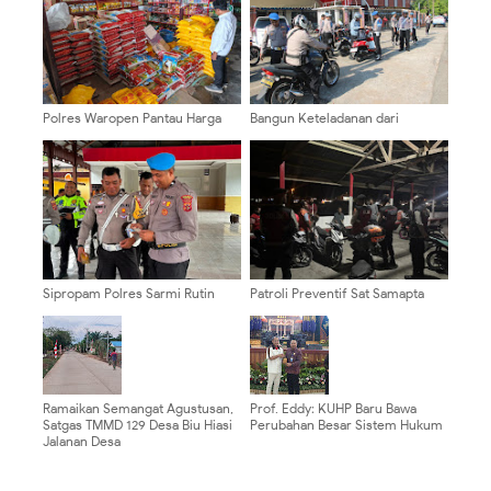
Polres Waropen Pantau Harga
Bangun Keteladanan dari
Beras di Retail Modern dan Pasar
Internal, Bid Propam Polda Papua
Tradisional
Gelar Operasi Gaktibplin
Kendaraan Personel
Sipropam Polres Sarmi Rutin
Patroli Preventif Sat Samapta
Periksa Kelengkapan
Polres Sarmi Intensifkan
Administrasi Personel,
Pengamanan, Situasi Kamtibmas
Tingkatkan Disiplin dan
Kondusif
Profesionalisme Anggota
Ramaikan Semangat Agustusan,
Prof. Eddy: KUHP Baru Bawa
Satgas TMMD 129 Desa Biu Hiasi
Perubahan Besar Sistem Hukum
Jalanan Desa