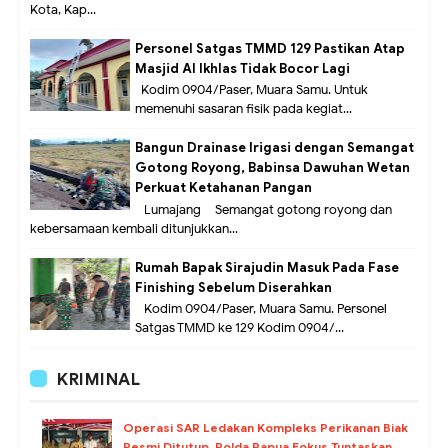
Kota, Kap...
Personel Satgas TMMD 129 Pastikan Atap
Masjid Al Ikhlas Tidak Bocor Lagi
Kodim 0904/Paser, Muara Samu. Untuk
memenuhi sasaran fisik pada kegiat...
Bangun Drainase Irigasi dengan Semangat
Gotong Royong, Babinsa Dawuhan Wetan
Perkuat Ketahanan Pangan
Lumajang – Semangat gotong royong dan
kebersamaan kembali ditunjukkan...
Rumah Bapak Sirajudin Masuk Pada Fase
Finishing Sebelum Diserahkan
Kodim 0904/Paser, Muara Samu. Personel
Satgas TMMD ke 129 Kodim 0904/...
KRIMINAL
Operasi SAR Ledakan Kompleks Perikanan Biak
Resmi Ditutup, Polda Papua Fokus Tuntaskan