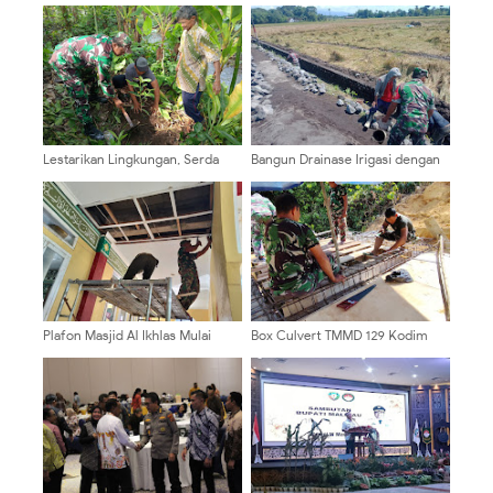
Lestarikan Lingkungan, Serda
Bangun Drainase Irigasi dengan
Budiono Bersama Poktan
Semangat Gotong Royong,
Sidodadi Tanam Pohon Melalui
Babinsa Dawuhan Wetan Perkuat
Aksi Bersatu Dengan Alam
Ketahanan Pangan
Plafon Masjid Al Ikhlas Mulai
Box Culvert TMMD 129 Kodim
Terpasang, Satgas TMMD 129
0904/Paser Mulai Terlihat
Mempercantik Tampilannya
Bentuknya