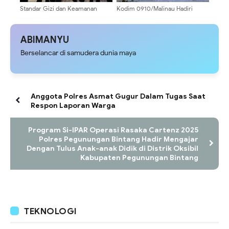
Standar Gizi dan Keamanan
Kodim 0910/Malinau Hadiri
Pangan Jadi Prioritas, Kabid
Pengukuhan Pengurus Dharma
Dokkes Polda Papua Hadiri
Wanita Persatuan Kabupaten
Workshop Program Makan
Malinau
ABIMANYU
Bergizi Gratis
Berselancar di samudera dunia maya
Anggota Polres Asmat Gugur Dalam Tugas Saat
Respon Laporan Warga
Program Si-IPAR Operasi Rasaka Cartenz 2025
Polres Pegunungan Bintang Hadir Mengajar
Dengan Tulus Anak-anak Didik di Distrik Oksibil
Kabupaten Pegunungan Bintang
TEKNOLOGI