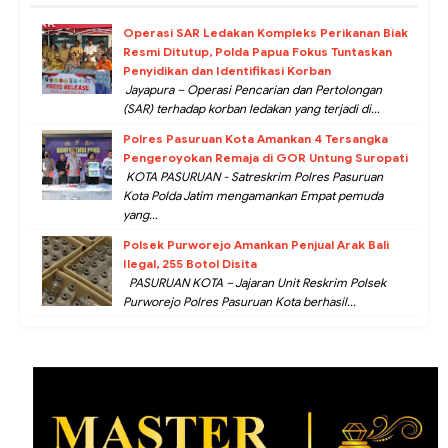
Operasi SAR Ledakan Kompleks Perikanan Biak
Resmi Ditutup, Polda Papua Fokus Tuntaskan
Penyidikan dan Identifikasi Korban
Jayapura – Operasi Pencarian dan Pertolongan
(SAR) terhadap korban ledakan yang terjadi di...
Polres Pasuruan Kota Amankan 4 Tersangka
Pengeroyokan Remaja di GOR Untung Suropati
KOTA PASURUAN - Satreskrim Polres Pasuruan
Kota Polda Jatim mengamankan Empat pemuda
yang...
Polsek Purworejo Amankan Penjual Arak Bali
Ilegal, 255 Botol Disita
PASURUAN KOTA – Jajaran Unit Reskrim Polsek
Purworejo Polres Pasuruan Kota berhasil...