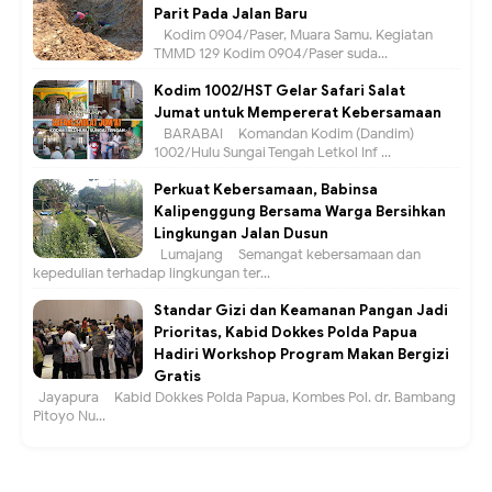
Parit Pada Jalan Baru
Kodim 0904/Paser, Muara Samu. Kegiatan
TMMD 129 Kodim 0904/Paser suda...
Kodim 1002/HST Gelar Safari Salat
Jumat untuk Mempererat Kebersamaan
BARABAI – Komandan Kodim (Dandim)
1002/Hulu Sungai Tengah Letkol Inf ...
Perkuat Kebersamaan, Babinsa
Kalipenggung Bersama Warga Bersihkan
Lingkungan Jalan Dusun
Lumajang – Semangat kebersamaan dan
kepedulian terhadap lingkungan ter...
Standar Gizi dan Keamanan Pangan Jadi
Prioritas, Kabid Dokkes Polda Papua
Hadiri Workshop Program Makan Bergizi
Gratis
Jayapura – Kabid Dokkes Polda Papua, Kombes Pol. dr. Bambang
Pitoyo Nu...