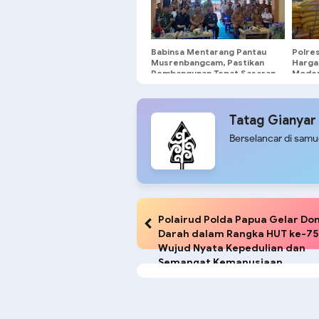
Babinsa Mentarang Pantau
Polre
Musrenbangcam, Pastikan
Harga 
Pembangunan Tepat Sasaran
Moder
Tradis
Tatag Gianyar
Berselancar di sam
Polairud Polda Papua Gelar Do
Darah dalam Rangka HUT ke-75
Wujud Nyata Kepedulian dan
Semangat Kemanusiaan