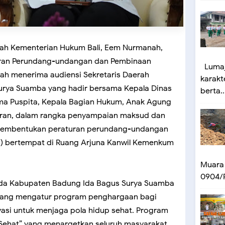
yah Kementerian Hukum Bali, Eem Nurmanah,
turan Perundang-undangan dan Pembinaan
Lumaj
ah menerima audiensi Sekretaris Daerah
karakt
urya Suamba yang hadir bersama Kepala Dinas
berta..
a Puspita, Kepala Bagian Hukum, Anak Agung
aran, dalam rangka penyampaian maksud dan
pembentukan peraturan perundang-undangan
11) bertempat di Ruang Arjuna Kanwil Kemenkum
Muara
0904/P
kda Kabupaten Badung Ida Bagus Surya Suamba
yang mengatur program penghargaan bagi
ivasi untuk menjaga pola hidup sehat. Program
g Sehat” yang menargetkan seluruh masyarakat