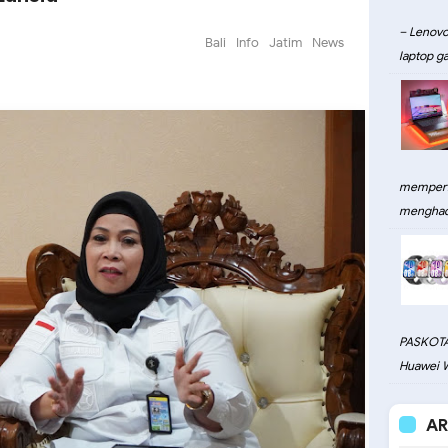
– Lenovo
Bali
Info
Jatim
News
laptop ga
memperku
menghadi
PASKOTA
Huawei W
AR