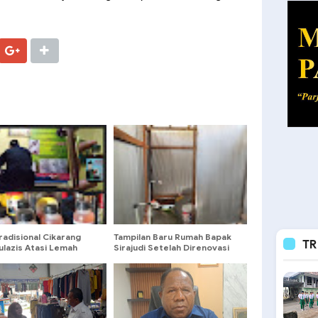
Tradisional Cikarang
Tampilan Baru Rumah Bapak
TR
ulazis Atasi Lemah
Sirajudi Setelah Direnovasi
at
Satgas Tmmd-129