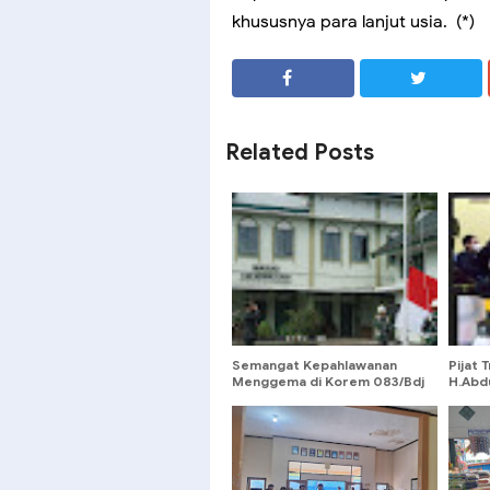
khususnya para lanjut usia. (*)
SHARE
SHARE
Related Posts
Semangat Kepahlawanan
Pijat 
Menggema di Korem 083/Bdj
H.Abd
pada Peringatan Hari
Syahw
Pahlawan 2025