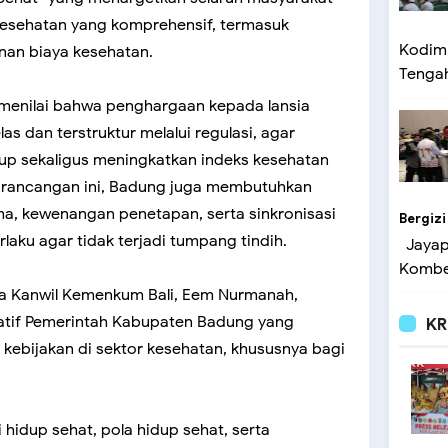
esehatan yang komprehensif, termasuk
Kodim 
nan biaya kesehatan.
Tengah 
menilai bahwa penghargaan kepada lansia
las dan terstruktur melalui regulasi, agar
p sekaligus meningkatkan indeks kesehatan
 rancangan ini, Badung juga membutuhkan
rima, kewenangan penetapan, serta sinkronisasi
Bergizi
laku agar tidak terjadi tumpang tindih.
Jayapu
Kombes
la Kanwil Kemenkum Bali, Eem Nurmanah,
iatif Pemerintah Kabupaten Badung yang
KR
kebijakan di sektor kesehatan, khususnya bagi
hidup sehat, pola hidup sehat, serta