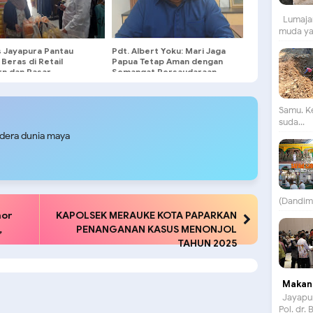
Lumajan
muda yan
s Jayapura Pantau
Pdt. Albert Yoku: Mari Jaga
Beras di Retail
Papua Tetap Aman dengan
n dan Pasar
Semangat Persaudaraan
ional Sentani
Samu. K
suda...
udera dunia maya
(Dandim)
nor
KAPOLSEK MERAUKE KOTA PAPARKAN
,
PENANGANAN KASUS MENONJOL
TAHUN 2025
Makan 
Jayapur
Pol. dr.