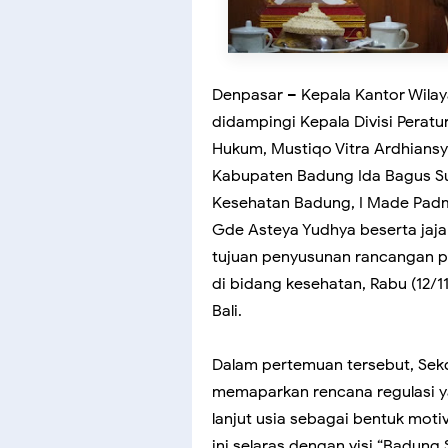
Denpasar – Kepala Kantor Wila
didampingi Kepala Divisi Pera
Hukum, Mustiqo Vitra Ardhiansy
Kabupaten Badung Ida Bagus S
Kesehatan Badung, I Made Padm
Gde Asteya Yudhya beserta jaj
tujuan penyusunan rancangan 
di bidang kesehatan, Rabu (12/
Bali.
Dalam pertemuan tersebut, Se
memaparkan rencana regulasi 
lanjut usia sebagai bentuk mot
ini selaras dengan visi “Badun