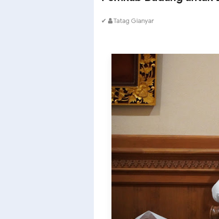
✔
Tatag Gianyar