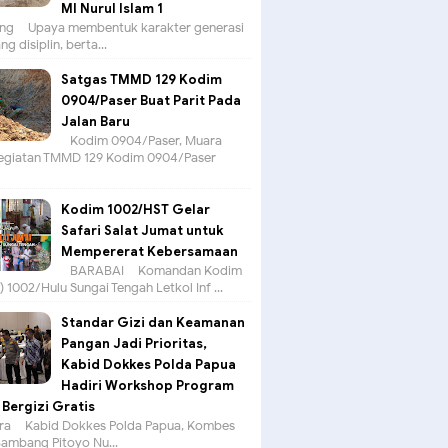
MI Nurul Islam 1
g – Upaya membentuk karakter generasi
g disiplin, berta...
Satgas TMMD 129 Kodim
0904/Paser Buat Parit Pada
Jalan Baru
Kodim 0904/Paser, Muara
egiatan TMMD 129 Kodim 0904/Paser
Kodim 1002/HST Gelar
Safari Salat Jumat untuk
Mempererat Kebersamaan
BARABAI – Komandan Kodim
 1002/Hulu Sungai Tengah Letkol Inf ...
Standar Gizi dan Keamanan
Pangan Jadi Prioritas,
Kabid Dokkes Polda Papua
Hadiri Workshop Program
Bergizi Gratis
a – Kabid Dokkes Polda Papua, Kombes
 Bambang Pitoyo Nu...