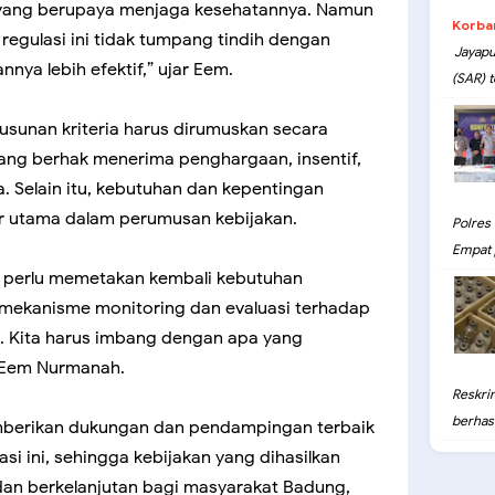
yang berupaya menjaga kesehatannya. Namun
Korba
regulasi ini tidak tumpang tindih dengan
Jayapu
nnya lebih efektif,” ujar Eem.
(SAR) t
sunan kriteria harus dirumuskan secara
yang berhak menerima penghargaan, insentif,
. Selain itu, kebutuhan dan kepentingan
r utama dalam perumusan kebijakan.
Polres
Empat 
 perlu memetakan kembali kebutuhan
mekanisme monitoring dan evaluasi terhadap
. Kita harus imbang dengan apa yang
 Eem Nurmanah.
Reskri
berhasil
mberikan dukungan dan pendampingan terbaik
si ini, sehingga kebijakan yang dihasilkan
an berkelanjutan bagi masyarakat Badung,