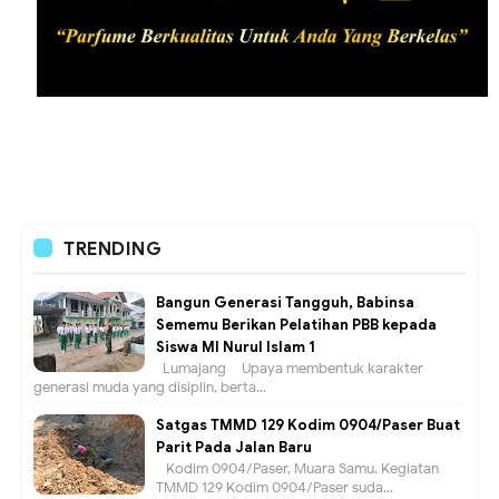
TRENDING
Bangun Generasi Tangguh, Babinsa
Sememu Berikan Pelatihan PBB kepada
Siswa MI Nurul Islam 1
Lumajang – Upaya membentuk karakter
generasi muda yang disiplin, berta...
Satgas TMMD 129 Kodim 0904/Paser Buat
Parit Pada Jalan Baru
Kodim 0904/Paser, Muara Samu. Kegiatan
TMMD 129 Kodim 0904/Paser suda...