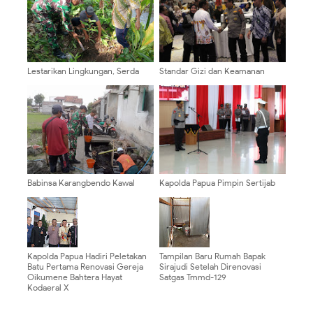
Lestarikan Lingkungan, Serda
Standar Gizi dan Keamanan
Budiono Bersama Poktan
Pangan Jadi Prioritas, Kabid
Sidodadi Tanam Pohon Melalui
Dokkes Polda Papua Hadiri
Aksi Bersatu Dengan Alam
Workshop Program Makan
Bergizi Gratis
Babinsa Karangbendo Kawal
Kapolda Papua Pimpin Sertijab
Pembangunan Drainase Irigasi,
Pejabat Utama dan 13 Kapolres,
Dukung Kelancaran Pengairan
Perkuat Kinerja Organisasi
Lahan Pertanian
Kapolda Papua Hadiri Peletakan
Tampilan Baru Rumah Bapak
Batu Pertama Renovasi Gereja
Sirajudi Setelah Direnovasi
Oikumene Bahtera Hayat
Satgas Tmmd-129
Kodaeral X