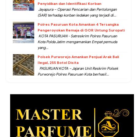
Penyidikan dan Identifikasi Korban
Jayapura – Operasi Pencarian dan Pertolongan
(SAR) terhadap korban ledakan yang terjadi di...
Polres Pasuruan Kota Amankan 4 Tersangka
Pengeroyokan Remaja di GOR Untung Suropati
KOTA PASURUAN - Satreskrim Polres Pasuruan
Kota Polda Jatim mengamankan Empat pemuda
yang...
Polsek Purworejo Amankan Penjual Arak Bali
Ilegal, 255 Botol Disita
PASURUAN KOTA – Jajaran Unit Reskrim Polsek
Purworejo Polres Pasuruan Kota berhasil...